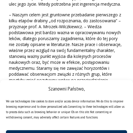
ulec jego życie. Wtedy potrzebna jest ingerencja medyczna.
– Naszym celem jest gruntowne przebadanie pierwszego z
kilku etapów drabiny „od rozpoznania, do zastosowania” –
przyznaje prof. A. Mrozek-Wilczkiewicz. – Wiedza
podstawowa jest bardzo ważna w opracowywaniu nowych
leków, dlatego poruszamy zagadnienia, które do tej pory
nie zostały opisane w literaturze. Nasze prace i obserwacje,
właśnie przez wzgląd na swój fundamentalny charakter,
stanowią ważny punkt wyjścia dla kolejnych procesów
naukowych oraz, być może w efekcie, postępowaniu
medycznemu. Staramy się nie zawężać horyzontów i
poddawać obserwacjom związki z różnych grup, które
mogłyby mieć pozytywny wpływ na przeciwdziałanie
nowotworom, począwszy od witamin, poprzez całkiem
Szanowni Państwo,
nowe pochodne, aż po analogi znanych leków stosowanych
w farmacji. Badania te prowadzimy na wyizolowanych
We use technologies like cookies to store and/or access device information. We do this to improve
komórkach ludzkich, dlatego koszty przeznaczane na takie
browsing experience and to show personalized ads. Consenting to these technologies will allow us
analizy są bardzo wysokie. Dzięki konkursowi „Swoboda
to process data such as browsing behavior or unique IDs on this site. Not consenting or
badań” jesteśmy w stanie cały czas je prowadzić i samemu
withdrawing consent, may adversely affect certain features and functions.
przy tym poszerzać własną specjalistyczną wiedzę.
Na rynku światowym znana jest terapia fotodynamiczna