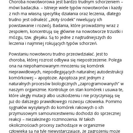
Choroba nowotworowa jest bardzo trudnym schorzeniem –
mówi badaczka. – Istnieje wiele typów nowotworów i każdy
z nich ma własną specyfikę działania oraz leczenia, dlatego
trudno jest odnaleźć „złoty środek” niwelujący ich
powstawanie i rozwój. Badania, które prowadzimy wraz z
zespołem, koncentrują się głównie na nowotworze trzustki i
mózgu, tzw. glejaku. Są to jedne z najtrudniejszych do
leczenia i najmniej rokujących typów schorzeń.
Powstaniu nowotworu trudno przeciwdziałać. Jest to
choroba, której rozrost odbywa się niepostrzeżenie. Polega
ona na niepohamowanym mnożeniu się komórek
nieprawidłowych, niepodlegających naturalnej autodestrukcji
komórkowej – apoptozie. Apoptoza jest jednym z
naturalnych procesów biologicznych „zaprogramowanych” w
naszym organizmie. Kontroluje on stan komórek i usuwa te,
które uległy mutacji albo uszkodzeniu i nie przyczyniają się
już do dalszego prawidłowego rozwoju człowieka. Pomimo
sygnałów wysyłanych do komórek rakowych o ich
przymusowym samounicestwieniu dochodzi do sprzecznej
reakcji – niezależnego rozmnożenia. W takich
okolicznościach procesy zachodzące w organizmie
człowieka są na tyle niewystarczające, że zagrożeniu może