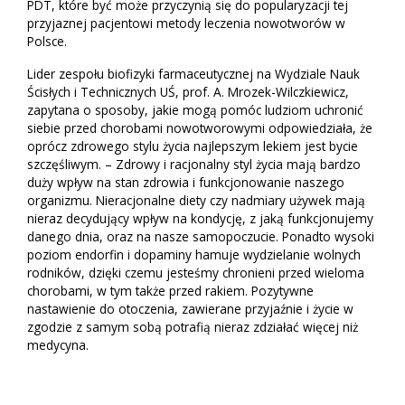
PDT, które być może przyczynią się do popularyzacji tej
przyjaznej pacjentowi metody leczenia nowotworów w
Polsce.
Lider zespołu biofizyki farmaceutycznej na Wydziale Nauk
Ścisłych i Technicznych UŚ, prof. A. Mrozek-Wilczkiewicz,
zapytana o sposoby, jakie mogą pomóc ludziom uchronić
siebie przed chorobami nowotworowymi odpowiedziała, że
oprócz zdrowego stylu życia najlepszym lekiem jest bycie
szczęśliwym. – Zdrowy i racjonalny styl życia mają bardzo
duży wpływ na stan zdrowia i funkcjonowanie naszego
organizmu. Nieracjonalne diety czy nadmiary używek mają
nieraz decydujący wpływ na kondycję, z jaką funkcjonujemy
danego dnia, oraz na nasze samopoczucie. Ponadto wysoki
poziom endorfin i dopaminy hamuje wydzielanie wolnych
rodników, dzięki czemu jesteśmy chronieni przed wieloma
chorobami, w tym także przed rakiem. Pozytywne
nastawienie do otoczenia, zawierane przyjaźnie i życie w
zgodzie z samym sobą potrafią nieraz zdziałać więcej niż
medycyna.