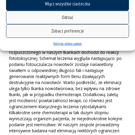
Włącz wszystkie ciasteczka
(PDT) będąca metodą naświetlania nowotworów, o wiele
mniej wyniszczającą organizm człowieka niż chemioterapia,
Odrzuć
a przez to bezpieczniejszą.
– Ta metoda jest mało znana w Polsce ze względu na jej
Zobacz preferencje
specyfikę, koszty oraz niektóre ograniczenia – stwierdza
badaczka z Uniwersytetu Śląskiego. – Na skutek
Polityka plików cookies
wykorzystania substancji fotouczulającej, światła i tlenu
rozpuszczonego w naszych tkankach dochodzi do reakcji
fototoksycznej. Schemat leczenia wygląda następująco: po
podaniu fotouczulacza nowotwór zostaje naświetlony
światłem o odpowiedniej długości fali i następuje
generowanie reaktywnych form tlenu działających
destrukcyjnie na nowotwór. Warto podkreślić, że eliminacji
ulega tylko tkanka nowotworowa, bez wpływu na zdrowe
tkanki, jak w przypadku chemioterapii. Dodatkową zaletą
jest możliwość powtarzalności terapii, co również jest
ograniczeniem klasycznego leczenia cytostatykami.
Kilkakrotne serie chemioterapii w tak dużym stopniu
wyniszczają organizm pacjenta, że niejednokrotnie kolejne
podanie jest niemożliwe. W naszym zespole prowadzimy
intensywne badania nad eliminacją niektórych ograniczeń