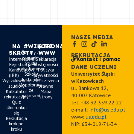
NASZE MEDIA
NA
#WIĘCEJ
STRONA
SKRÓTY
Osoby z
WWW
REKRUTACJA
zagranicy
Kontakt i pomoc
Internetowa
Deklaracja
Studia
Rejestracja
dostępności
DANE UCZELNI
podyplomowe
Kandydatów
Polityka
Szkoły
Uniwersytet Śląski
(IRK)
prywatności
doktorskie
Wyszukiwarka
Zastrzeżenia
w Katowicach
Współpraca
studiów
prawne
ul. Bankowa 12,
ze
Kalkulator
Mapa
szkołami
40-007 Katowice
rekrutacyjny
strony
Quiz
tel. +48 32 359 22 22
Ukierunkuj
e-mail:
info@us.edu.pl
się
www:
us.edu.pl
Rekrutacja
krok po
NIP:
634-019-71-34
kroku