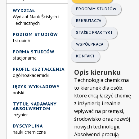
PROGRAM STUDIÓW
WYDZIAŁ
Wydział Nauk Ścisłych i
REKRUTACJA
Technicznych
STAŻE I PRAKTYKI
POZIOM STUDIÓW
I stopień
WSPÓŁPRACA
FORMA STUDIÓW
KONTAKT
stacjonarna
PROFIL KSZTAŁCENIA
Opis kierunku
ogólnoakademicki
Technologia chemiczna
JĘZYK WYKŁADOWY
to kierunek dla osób,
polski
które chcą łączyć chemię
z inżynierią i realnie
TYTUŁ NADAWANY
ABSOLWENTOM
wpływać na przemysł,
inżynier
środowisko oraz rozwój
DYSCYPLINA
nowych technologii.
nauki chemiczne
Absolwenci pracują