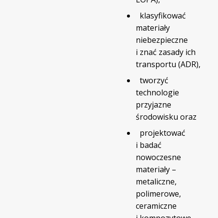
klasyfikować
materiały
niebezpieczne
i znać zasady ich
transportu (ADR),
tworzyć
technologie
przyjazne
środowisku oraz
projektować
i badać
nowoczesne
materiały –
metaliczne,
polimerowe,
ceramiczne
i kompozytowe.