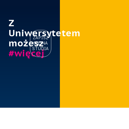
Z
Uniwersytetem
ZAPISZ
możesz
SIĘ NA
STUDIA
#więcej