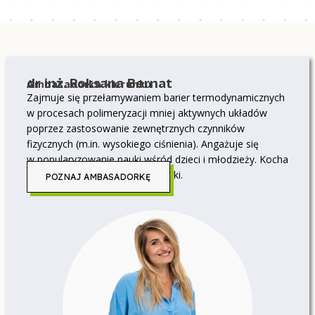
dr inż. Roksana Bernat
Ambasadorka kierunku
Zajmuje się przełamywaniem barier termodynamicznych
w procesach polimeryzacji mniej aktywnych układów
poprzez zastosowanie zewnętrznych czynników
fizycznych (m.in. wysokiego ciśnienia). Angażuje się
w popularyzowanie nauki wśród dzieci i młodzieży. Kocha
zwierzęta, podróże, sport i książki.
POZNAJ AMBASADORKĘ