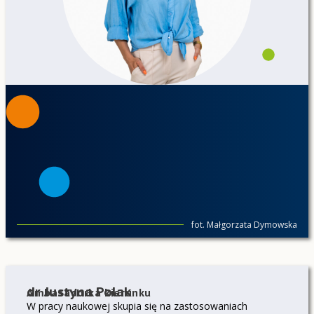
fot. Małgorzata Dymowska
dr Justyna Polak
Ambasadorka kierunku
W pracy naukowej skupia się na zastosowaniach