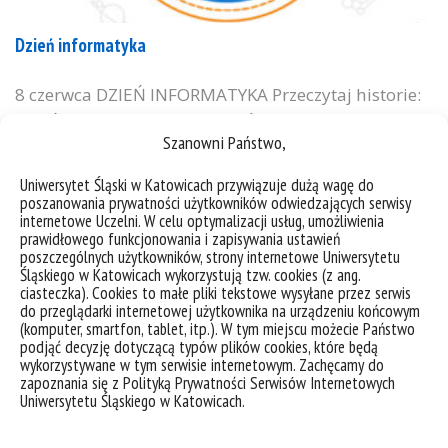
Dzień informatyka
8 czerwca DZIEŃ INFORMATYKA Przeczytaj historie:
Dzień Informatyka 2021 Dzień Informatyka 2022
Szanowni Państwo,
Dzień Informatyka 2024 8 czerwca obchodzony jest
Dzień informatyka. Z tej okazji wszystkim
Uniwersytet Śląski w Katowicach przywiązuje dużą wagę do
informatyczkom i informatykom, a także
poszanowania prywatności użytkowników odwiedzających serwisy
pasjonatom życzymy, żeby zawsze wszystko
internetowe Uczelni. W celu optymalizacji usług, umożliwienia
prawidłowego funkcjonowania i zapisywania ustawień
działało! Zapytaliśmy nasze informatyczki i
poszczególnych użytkowników, strony internetowe Uniwersytetu
informatyków, dlaczego wybrali akurat tę dziedzinę
Śląskiego w Katowicach wykorzystują tzw. cookies (z ang.
ciasteczka). Cookies to małe pliki tekstowe wysyłane przez serwis
nauki. „Kartka z kalendarza” to cykl artykułów, które
do przeglądarki internetowej użytkownika na urządzeniu końcowym
powstawały...
(komputer, smartfon, tablet, itp.). W tym miejscu możecie Państwo
podjąć decyzję dotyczącą typów plików cookies, które będą
kategorie:
instytut informatyki
kartka z kalendarza
wiadomości
wykorzystywane w tym serwisie internetowym. Zachęcamy do
tagi :
#savethedate
computer science
informatyka
informatyka stosowana
kartka z
zapoznania się z Polityką Prywatności Serwisów Internetowych
kalendarza
Uniwersytetu Śląskiego w Katowicach.