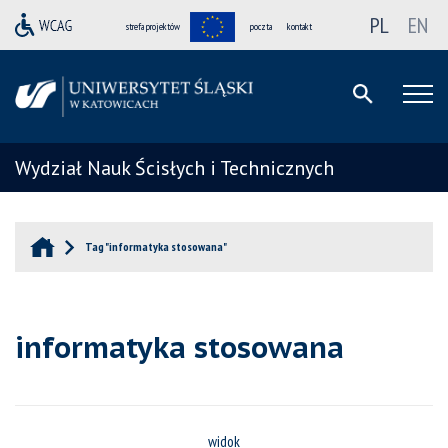
PL
EN
strefa projektów
poczta
kontakt
Wydział Nauk Ścisłych i Technicznych
Tag "informatyka stosowana"
informatyka stosowana
widok