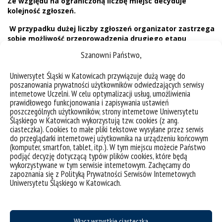
Ze względu na ograniczoną liczbę miejsc decyduje
kolejność zgłoszeń.
W przypadku dużej liczby zgłoszeń organizator zastrzega
sobie możliwość przeprowadzenia drugiego etapu
rekrutacji opisanego w regulaminie.
Szanowni Państwo,
Uniwersytet Śląski w Katowicach przywiązuje dużą wagę do
poszanowania prywatności użytkowników odwiedzających serwisy
internetowe Uczelni. W celu optymalizacji usług, umożliwienia
Na zakończenie edycji warsztatów uczestnicy wezmą udział w
prawidłowego funkcjonowania i zapisywania ustawień
wykładzie popularnonaukowym.
poszczególnych użytkowników, strony internetowe Uniwersytetu
Śląskiego w Katowicach wykorzystują tzw. cookies (z ang.
Każdy uczestnik otrzyma certyfikat uczestnictwa w projekcie oraz
ciasteczka). Cookies to małe pliki tekstowe wysyłane przez serwis
suplement w zakresie warsztatów, w których brał udział.
do przeglądarki internetowej użytkownika na urządzeniu końcowym
(komputer, smartfon, tablet, itp.). W tym miejscu możecie Państwo
Uczestnicy mają możliwość brania udziału również w innych
podjąć decyzję dotyczącą typów plików cookies, które będą
zajęciach oferowanych w ramach projektu „Z Nauką za pan brat”
wykorzystywane w tym serwisie internetowym. Zachęcamy do
poprzez osobną rekrutację/rejestrację, to jest w:
zapoznania się z Polityką Prywatności Serwisów Internetowych
Uniwersytetu Śląskiego w Katowicach.
czerwcowych warsztatach plenerowych – niezależna
rekrutacja i rejestracja poprzez logowanie na zajęcia – 5
godzin lekcyjnych, udział bezpłatny;
programie tutoringowym (niezależna rekrutacja, 25 godzin
Włącz wszystkie ciasteczka