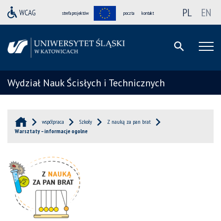
PL
EN
strefa projektów
poczta
kontakt
Wydział Nauk Ścisłych i Technicznych
współpraca
Szkoły
Z nauką za pan brat
Warsztaty – informacje ogolne