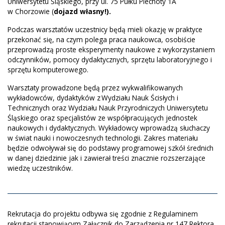
Uniwersytetu Śląskiego, przy ul. 75 Pułku Piechoty 1A
w Chorzowie (
dojazd własny!).
Podczas warsztatów uczestnicy będą mieli okazję w praktyce
przekonać się, na czym polega praca naukowca, osobiście
przeprowadzą proste eksperymenty naukowe z wykorzystaniem
odczynników, pomocy dydaktycznych, sprzętu laboratoryjnego i
sprzętu komputerowego.
Warsztaty prowadzone będą przez wykwalifikowanych
wykładowców, dydaktyków z Wydziału Nauk Ścisłych i
Technicznych oraz Wydziału Nauk Przyrodniczych Uniwersytetu
Śląskiego oraz specjalistów ze współpracujących jednostek
naukowych i dydaktycznych. Wykładowcy wprowadzą słuchaczy
w świat nauki i nowoczesnych technologii. Zakres materiału
będzie odwoływał się do podstawy programowej szkół średnich
w danej dziedzinie jak i zawierał treści znacznie rozszerzające
wiedzę uczestników.
Rekrutacja do projektu odbywa się zgodnie z Regulaminem
rekrutacji stanowiącym Załącznik do Zarządzenia nr 147 Rektora