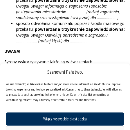
przekazu:
powtarzana trzykrotnie zapowiedź słowna:
Uwaga! Uwaga! Informacja o zagrożeniu i sposobie
postępowania mieszkańców ………………. (rodzaj zagrożenia,
spodziewany czas wystąpienia i wytyczne) dla …………………;
sposób odwołania komunikatu poprzez środki masowego
przekazu:
powtarzana trzykrotnie zapowiedź słowna:
Uwaga! Uwaga! Odwołuję uprzedzenie o zagrożeniu
…………………. (rodzaj klęski) dla ………………
UWAGA!
Syreny wykorzystywane także są w ćwiczeniach
przeprowadzanych przez wojewodów. Informacja o takim
Szanowni Państwo,
ćwiczeniu przekazywana jest przez wojewodów do mediów co
najmniej dobę przed przeprowadzeniem ćwiczenia.
We use technologies like cookies to store and/or access device information. We do this to improve
browsing experience and to show personalized ads. Consenting to these technologies will allow us
Właściwe zachowanie się wobec ataku
to process data such as browsing behavior or unique IDs on this site. Not consenting or
powietrznego:
withdrawing consent, may adversely affect certain features and functions.
Zachowaj spokój – nie wpadaj w panikę, wsłuchaj się w
sygnał.
Włącz wszystkie ciasteczka
Włącz radio lub telewizję.
Zabezpiecz mieszkanie, stanowisko pracy.