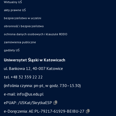
Wirtualny UŚ
akty prawne UŚ
bezpieczeństwo w uczelni
obronność i bezpieczeństwo
ochrona danych osobowych i klauzule RODO
zamówienia publiczne
gadżety UŚ
Uniwersytet Śląski w Katowicach
ul. Bankowa 12, 40-007 Katowice
tel. +48 32 359 22 22
(infolinia czynna: pn-pt, w godz. 7.30–15.30)
e-mail:
info@us.edu.pl
ePUAP:
/USKat/SkrytkaESP
e-Doręczenia:
AE:PL-79217-61929-BEIBU-27