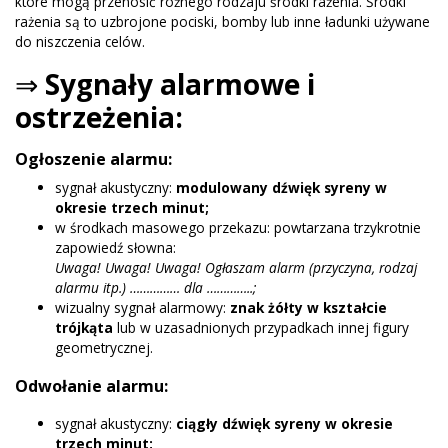
które mogą przenosić różnego rodzaju środki rażenia. Środki
rażenia są to uzbrojone pociski, bomby lub inne ładunki używane
do niszczenia celów.
⇒
Sygnały alarmowe i
ostrzeżenia:
Ogłoszenie alarmu:
sygnał akustyczny:
modulowany dźwięk syreny w
okresie
trzech minut;
w środkach masowego przekazu: powtarzana trzykrotnie
zapowiedź słowna:
Uwaga! Uwaga! Uwaga! Ogłaszam alarm (przyczyna, rodzaj
alarmu itp.) …………… dla …………..;
wizualny sygnał alarmowy:
znak żółty w kształcie
trójkąta
lub w uzasadnionych przypadkach innej figury
geometrycznej.
Odwołanie alarmu:
sygnał akustyczny:
ciągły dźwięk syreny w okresie
trzech minut;