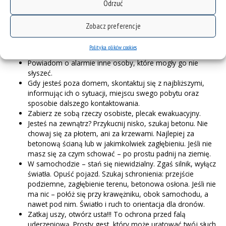
Odejdź od okna – okno działa jak mini bomba: szkło
Odrzuć
rozpryskuje się jak ostrza. Okno to najniebezpieczniejsze
miejsce. Odejdź jak najdalej. Najlepiej w głąb mieszkania.
Zobacz preferencje
KONIECZNIE NALEŻY MIEĆ NA SOBIE BUTY! – Szkło i ułamki.
Wielu trafia na pogotowie po nocnych ostrzałach właśnie z
Polityka plików cookies
głębokimi ranami stóp.
Powiadom o alarmie inne osoby, które mogły go nie
słyszeć.
Gdy jesteś poza domem, skontaktuj się z najbliższymi,
informując ich o sytuacji, miejscu swego pobytu oraz
sposobie dalszego kontaktowania.
Zabierz ze sobą rzeczy osobiste, plecak ewakuacyjny.
Jesteś na zewnątrz? Przykucnij nisko, szukaj betonu. Nie
chowaj się za płotem, ani za krzewami. Najlepiej za
betonową ścianą lub w jakimkolwiek zagłębieniu. Jeśli nie
masz się za czym schować – po prostu padnij na ziemię.
W samochodzie – stań się niewidzialny. Zgaś silnik, wyłącz
światła. Opuść pojazd. Szukaj schronienia: przejście
podziemne, zagłębienie terenu, betonowa osłona. Jeśli nie
ma nic – połóż się przy krawężniku, obok samochodu, a
nawet pod nim. Światło i ruch to orientacja dla dronów.
Zatkaj uszy, otwórz usta!!! To ochrona przed falą
uderzeniową. Prosty gest, który może uratować twój słuch