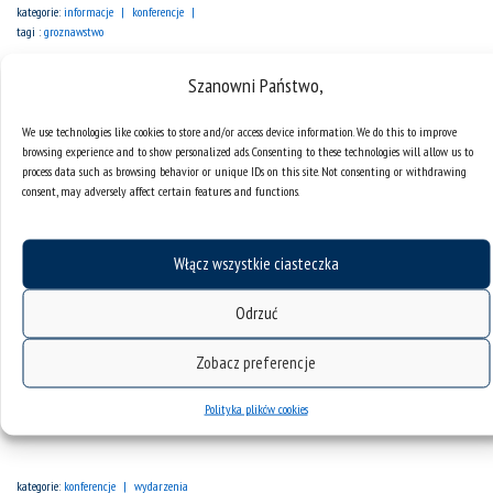
kategorie:
informacje
konferencje
tagi :
groznawstwo
Szanowni Państwo,
We use technologies like cookies to store and/or access device information. We do this to improve
browsing experience and to show personalized ads. Consenting to these technologies will allow us to
process data such as browsing behavior or unique IDs on this site. Not consenting or withdrawing
consent, may adversely affect certain features and functions.
Włącz wszystkie ciasteczka
Odrzuć
Zobacz preferencje
Konferencja naukowa „Język śląski. Między tożsamością a
Polityka plików cookies
nauką”
kategorie:
konferencje
wydarzenia