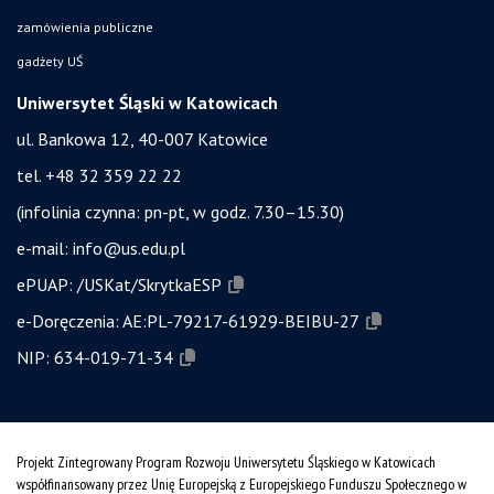
zamówienia publiczne
gadżety UŚ
Uniwersytet Śląski w Katowicach
ul. Bankowa 12, 40-007 Katowice
tel. +48 32 359 22 22
(infolinia czynna: pn-pt, w godz. 7.30–15.30)
e-mail:
info@us.edu.pl
ePUAP:
/USKat/SkrytkaESP
e-Doręczenia:
AE:PL-79217-61929-BEIBU-27
NIP:
634-019-71-34
Projekt Zintegrowany Program Rozwoju Uniwersytetu Śląskiego w Katowicach
współfinansowany przez Unię Europejską z Europejskiego Funduszu Społecznego w