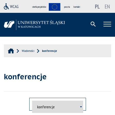
PL
EN
strefa projektów
poczta
kontakt
Wiadomości
konferencje
konferencje