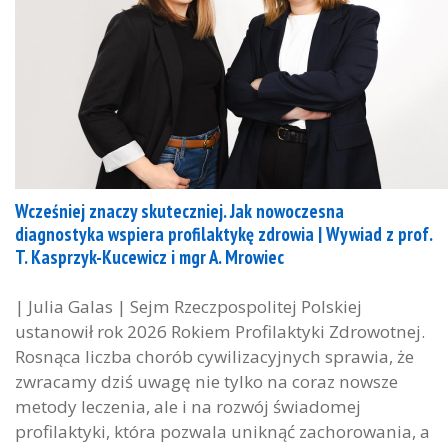
Wcześniej znaczy skuteczniej. Jak nowoczesna
diagnostyka wspiera profilaktykę zdrowia | Wywiad z prof.
T. Kasprzyk-Kucewicz i mgr A. Mrowiec
| Julia Galas | Sejm Rzeczpospolitej Polskiej
ustanowił rok 2026 Rokiem Profilaktyki Zdrowotnej.
Rosnąca liczba chorób cywilizacyjnych sprawia, że
zwracamy dziś uwagę nie tylko na coraz nowsze
metody leczenia, ale i na rozwój świadomej
profilaktyki, która pozwala uniknąć zachorowania, a