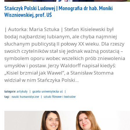
Stańczyk Polski Ludowej | Monografia dr hab. Moniki
Wiszniowskiej, prof. UŚ
| Autorka: Maria Sztuka | Stefan Kisielewski był
bodaj najbardziej lubianym, ale chyba najmniej
słuchanym publicystą II połowy XX wieku. Dla rzeszy
swoich czytelników stał się jednak ważną postacią –
symbolem oporu wobec wszelkich prób zniewolenia
umysłów i postaw. Jerzy Waldorff napisał kiedyś:
„Kisiel brzmiał jak Wawel”, a Stanisław Stomma
widział w nim Stańczyka Polski...
kategorie:
artykuły
gazeta uniwersytecka uś
tagi :
nauki humanistyczne
sztuki filmowe i teatralne