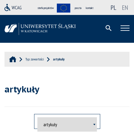
PL
EN
strefa projektów
poczta
kontakt
Typ zawartości
artykuły
artykuły