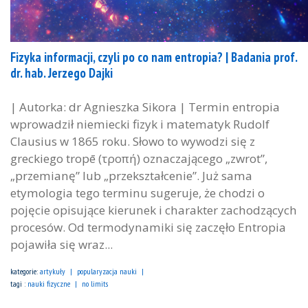
Fizyka informacji, czyli po co nam entropia? | Badania prof.
dr. hab. Jerzego Dajki
| Autorka: dr Agnieszka Sikora | Termin entropia
wprowadził niemiecki fizyk i matematyk Rudolf
Clausius w 1865 roku. Słowo to wywodzi się z
greckiego tropē (τροπή) oznaczającego „zwrot”,
„przemianę” lub „przekształcenie”. Już sama
etymologia tego terminu sugeruje, że chodzi o
pojęcie opisujące kierunek i charakter zachodzących
procesów. Od termodynamiki się zaczęło Entropia
pojawiła się wraz...
kategorie:
artykuły
popularyzacja nauki
tagi :
nauki fizyczne
no limits