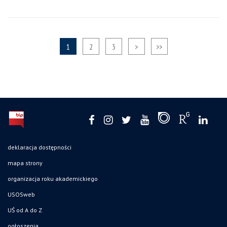
1
2
3
>
>>
deklaracja dostępności
mapa strony
organizacja roku akademickiego
USOSweb
UŚ od A do Z
ogłoszenia