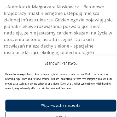
| Autorka: dr Małgorzata Kłoskowicz | Betonowe
krajobrazy miast niechętnie ustępują miejsca
zielonej infrastrukturze. Gdzieniegdzie pojawiają się
jednak ciekawe rozwiązania pozwalające mieć
nadzieję, że nie jesteśmy całkiem skazani na życie w
otoczeniu betonu, asfaltu i cegieł. Do takich
rozwiązań należą dachy zielone – specjalne
instalacje łączące ekologię, biotechnologię i
architekturę. Ich badaniem zajmuje się mgr...
Szanowni Państwo,
kategorie:
artykuły
gazeta uniwersytecka uś
We use technologies like cookies to store and/or access device information. We do this to improve
tagi :
nauki biologiczne
browsing experience and to show personalized ads. Consenting to these technologies will allow us to
process data such as browsing behavior or unique IDs on this site. Not consenting or withdrawing
consent, may adversely affect certain features and functions.
Włącz wszystkie ciasteczka