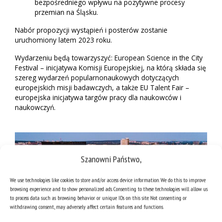
bezpośredniego wpływu na pozytywne procesy
przemian na Śląsku.
Nabór propozycji wystąpień i posterów zostanie
uruchomiony latem 2023 roku.
Wydarzeniu będą towarzyszyć: European Science in the City
Festival – inicjatywa Komisji Europejskiej, na którą składa się
szereg wydarzeń popularnonaukowych dotyczących
europejskich misji badawczych, a także EU Talent Fair –
europejska inicjatywa targów pracy dla naukowców i
naukowczyń.
Szanowni Państwo,
We use technologies like cookies to store and/or access device information. We do this to improve
browsing experience and to show personalized ads. Consenting to these technologies will allow us
to process data such as browsing behavior or unique IDs on this site. Not consenting or
withdrawing consent, may adversely affect certain features and functions.