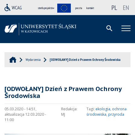
PL
EN
strefa projektów
poczta
kontakt
Wydarzenia
[ODWOŁANY] Dzień z Prawem Ochrony Środowiska
[ODWOŁANY] Dzień z Prawem Ochrony
Środowiska
05.03.2020 - 14:51,
Redakcja:
Tagi:
ekologia
,
ochrona
aktualizacja 12.03.2020 -
MJ
środowiska
,
przyroda
11:00