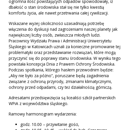
ogromna ilość powstających odpadów spowodowały, iż
dbałość o stan środowiska stał się nie tylko kwestią
komfortu życia, ale nawet przetrwania całej cywilizacji.
Wskazane wyżej okoliczności uzasadniają potrzebę
włączenia do dyskusji nad zagrożeniami naszej planety jak
największej liczby osób, zwłaszcza młodych ludzi.
Pracownicy Wydziału Prawa i Administracji Uniwersytetu
Śląskiego w Katowicach uznali za konieczne promowanie tej
problematyki oraz przedstawianie rozwiązań, które mogą
przyczynić się do poprawy stanu środowiska. W wyniku tego
powstała koncepcja Dnia z Prawem Ochrony Środowiska.
Podczas spotkania, którego hasłem przewodnim będzie:
„Aby nie było za późno”, poruszane będą zagadnienia
związane z ochroną przyrody, zmianami klimatycznymi,
ochrony przed odpadami, czy też działalnością górniczą.
Adresatami przedsięwzięcia są licealiści szkół partnerskich
WPiA z województwa śląskiego.
Ramowy harmonogram wydarzenia:
godz. 10.00 – przywitanie gości,