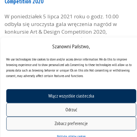
Competition 2020
W poniedziałek 5 lipca 2021 roku o godz. 10.00
odbyła się uroczysta gala wręczenia nagród w
konkursie Art & Design Competition 2020,
organizowanym w ramach Chińsko-Polskiego
Szanowni Państwo,
Konsorcjum Uniwersyteckiego (SPUC), zrzeszającego
27 uniwersytetów z Polski i Chin. Gospodarzem
We use technologies like cookies to store and/or access device information. We do this to improve
drugiej edycji konkursu była Politechnika Śląska we
browsing experience and to show personalized ads. Consenting to these technologies will allow us to
współpracy z Uniwersytetem Śląskim. W konkursie
process data such as browsing behavior or unique IDs on this site. Not consenting or withdrawing
consent, may adversely affect certain features and functions.
mogli wziąć udział wyłącznie studenci...
Włącz wszystkie ciasteczka
Odrzuć
Zobacz preferencje
Polityka plików cookies