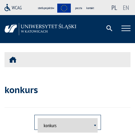
PL
EN
strefa projektów
poczta
kontakt
konkurs