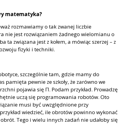
tywy matematyka?
ieważ rozmawiamy o tak zwanej liczbie
tóra nie jest rozwiązaniem żadnego wielomianu o
a ta związana jest z kołem, a mówiąc szerzej – z
oju fizyki i techniki.
robotyce, szczególnie tam, gdzie mamy do
nas pamięta pewnie ze szkoły, że zarówno we
ierzchni pojawia się Π. Podam przykład. Prowadzę
 chętnie uczą się programowania robotów. Oto
wiązanie musi być uwzględnione przy
rzykład wiedzieć, ile obrotów powinno wykonać
 obrót. Tego i wielu innych zadań nie udałoby się