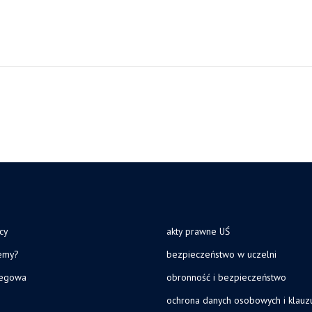
cy
akty prawne UŚ
jemy?
bezpieczeństwo w uczelni
legowa
obronność i bezpieczeństwo
ochrona danych osobowych i klau