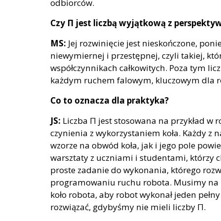
odbiorców.
Czy Π jest liczbą wyjątkową z perspek
MS:
Jej rozwinięcie jest nieskończone, pon
niewymiernej i przestępnej, czyli takiej, k
współczynnikach całkowitych. Poza tym liczb
każdym ruchem falowym, kluczowym dla rozw
Co to oznacza dla praktyka?
JS:
Liczba Π jest stosowana na przykład w 
czynienia z wykorzystaniem koła. Każdy z 
wzorze na obwód koła, jak i jego pole pow
warsztaty z uczniami i studentami, którzy
proste zadanie do wykonania, którego roz
programowaniu ruchu robota. Musimy na p
koło robota, aby robot wykonał jeden pełny
rozwiązać, gdybyśmy nie mieli liczby Π.