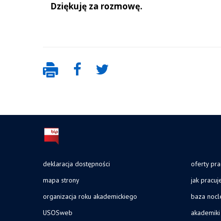
Dziękuję za rozmowę.
deklaracja dostępności
oferty pra
mapa strony
jak pracu
organizacja roku akademickiego
baza noc
USOSweb
akademiki