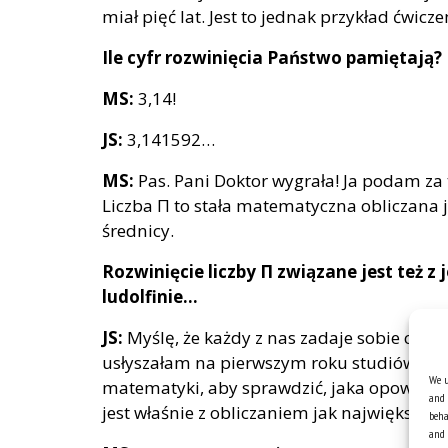
miał pięć lat. Jest to jednak przykład ćw
Ile cyfr rozwinięcia Państwo pamiętają?
MS:
3,14!
JS:
3,141592…
MS:
Pas. Pani Doktor wygrała! Ja podam za 
Liczba Π to stała matematyczna obliczana 
średnicy.
Rozwinięcie liczby Π związane jest też z
ludolfinie…
JS:
Myślę, że każdy z nas zadaje sobie czase
usłyszałam na pierwszym roku studiów o dru
We u
matematyki, aby sprawdzić, jaka opowieść s
and 
jest właśnie z obliczaniem jak największej l
beha
and 