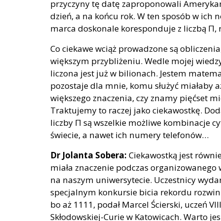
przyczyny tę datę zaproponowali Amerykani
dzień, a na końcu rok. W ten sposób w ich 
marca doskonale koresponduje z liczbą Π, 
Co ciekawe wciąż prowadzone są obliczenia,
większym przybliżeniu. Wedle mojej wiedzy
liczona jest już w bilionach. Jestem matem
pozostaje dla mnie, komu służyć miałaby a
większego znaczenia, czy znamy pięćset mie
Traktujemy to raczej jako ciekawostkę. Doda
liczby Π są wszelkie możliwe kombinacje cy
świecie, a nawet ich numery telefonów…
Dr Jolanta Sobera:
Ciekawostką jest równie
miała znaczenie podczas organizowanego w c
na naszym uniwersytecie. Uczestnicy wyda
specjalnym konkursie bicia rekordu rozwinię
bo aż 1111, podał Marcel Ścierski, uczeń VI
Skłodowskiej-Curie w Katowicach. Warto je