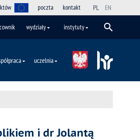
ektów
poczta
kontakt
PL
EN
cownik
wydziały
instytuty
półpraca
uczelnia
ikiem i dr Jolantą