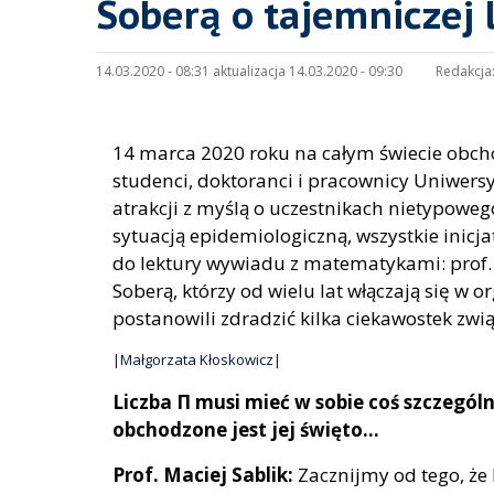
Soberą o tajemniczej l
14.03.2020 - 08:31 aktualizacja 14.03.2020 - 09:30
Redakcja
14 marca 2020 roku na całym świecie obcho
studenci, doktoranci i pracownicy Uniwers
atrakcji z myślą o uczestnikach nietypowego
sytuacją epidemiologiczną, wszystkie inic
do lektury wywiadu z matematykami: prof. 
Soberą, którzy od wielu lat włączają się w 
postanowili zdradzić kilka ciekawostek zwią
|Małgorzata Kłoskowicz|
Liczba Π musi mieć w sobie coś szczegól
obchodzone jest jej święto…
Prof. Maciej Sablik:
Zacznijmy od tego, że 