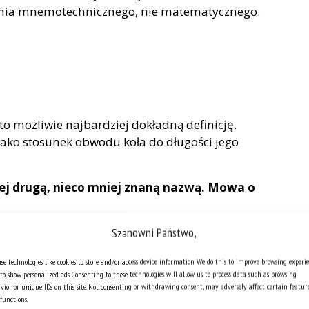
iczenia mnemotechnicznego, nie matematycznego.
to możliwie najbardziej dokładną definicję.
jako stosunek obwodu koła do długości jego
 jej drugą, nieco mniej znaną nazwą. Mowa o
Szanowni Państwo,
m pytanie, skąd biorą się takie określenia. Gdy
giej nazwie liczby Π, sięgnęłam do historii
se technologies like cookies to store and/or access device information. We do this to improve browsing experi
ię za tym kryje. Okazało się, że nazwa związana
to show personalized ads. Consenting to these technologies will allow us to process data such as browsing
iczby cyfr rozwinięcia Π.
vior or unique IDs on this site. Not consenting or withdrawing consent, may adversely affect certain featur
functions.