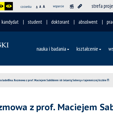
strefa proj
A
wsparcie
czcionka
A
A
kandydat
student
doktorant
absolwent
pra
nauka i badania
kształcenie
ws
a ludolfina. Rozmowa z prof. Maciejem Sablikiem i dr Jolantą Soberą o tajemniczej liczbie Π
zmowa z prof. Maciejem Sabl