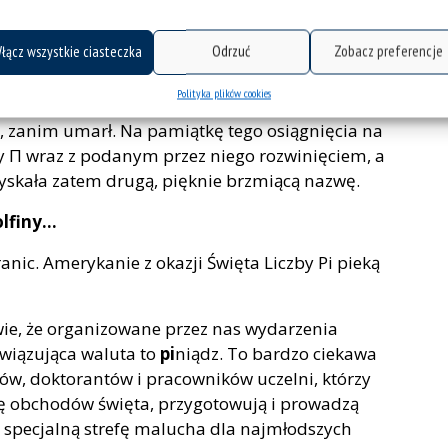
znaczane są kolejne miejsca po przecinku i
danie, wymagające użycia komputerów o dużej
łącz wszystkie ciasteczka
Odrzuć
Zobacz preferencje
asu. Już w starożytności wiedziano, że liczba Π w
ku holenderski matematyk Ludolph van Ceulen
Polityka plików cookies
znie rozszerzając swój wynik do 35 miejsc po
yć, zanim umarł. Na pamiątkę tego osiągnięcia na
by Π wraz z podanym przez niego rozwinięciem, a
Zyskała zatem drugą, pięknie brzmiącą nazwę.
olfiny…
ic. Amerykanie z okazji Święta Liczby Pi pieką
wie, że organizowane przez nas wydarzenia
owiązująca waluta to
pi
niądz. To bardzo ciekawa
tów, doktorantów i pracowników uczelni, którzy
ję obchodów święta, przygotowują i prowadzą
eż specjalną strefę malucha dla najmłodszych