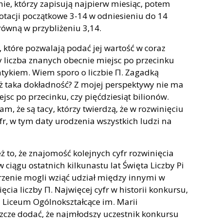
e, którzy zapisują najpierw miesiąc, potem
notacji początkowe 3-14 w odniesieniu do 14
równą w przybliżeniu 3,14.
 które pozwalają podać jej wartość w coraz
 liczba znanych obecnie miejsc po przecinku
atykiem. Wiem sporo o liczbie Π. Zagadką
ż taka dokładność? Z mojej perspektywy nie ma
jsc po przecinku, czy pięćdziesiąt bilionów.
m, że są tacy, którzy twierdzą, że w rozwinięciu
fr, w tym daty urodzenia wszystkich ludzi na
ż to, że znajomość kolejnych cyfr rozwinięcia
iągu ostatnich kilkunastu lat Święta Liczby Pi
rzenie mogli wziąć udział między innymi w
cia liczby Π. Najwięcej cyfr w historii konkursu,
II Liceum Ogólnokształcące im. Marii
szcze dodać, że najmłodszy uczestnik konkursu