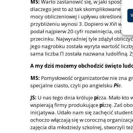
MS:
Warto zastanowić się, w jaki sposób wy
dlaczego jest to aż tak skomplikowane za
W
mocy obliczeniowej i upływu określonego cz
przybliżeniu wynosi 3. Dopiero w XVI wie
podał najpierw 20 cyfr rozwinięcia, ostatec
przecinku. Najwyraźniej tyle zdążył oblicz
jego nagrobku została wyryta wartość licz
sama liczba Π została nazwana ludolfiną. 
A my dziś możemy obchodzić święto lud
MS:
Pomysłowość organizatorów nie zna gran
specjalne ciasto, czyli po angielsku
Pi
e
.
JS:
U nas tego dnia króluje
pi
zza. Mało kto 
wspierają firmy produkujące
pi
zzę. Zaś ob
inicjatywa. Udało nam się zachęcić studen
ochoczo włączają się w coroczną organizac
zajęcia dla młodzieży szkolnej, stworzyli t