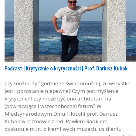
Podcast | Krytycznie o krytyczności | Prof. Dariusz Kubok
Czy można żyć godnie ze świadomością, że wszystko
jest i pozostanie niepewne? Czym jest myślenie
krytyczne? I czy może być ono antidotum na
(powracające i wszechobecne) fatum? W
Międzynarodowym Dniu Filozofii prof. Dariusz
Kubok w rozmowie z red. Pawłem Radkiem
dyskutuje m.in. o kłamliwych muzach, usidleniu