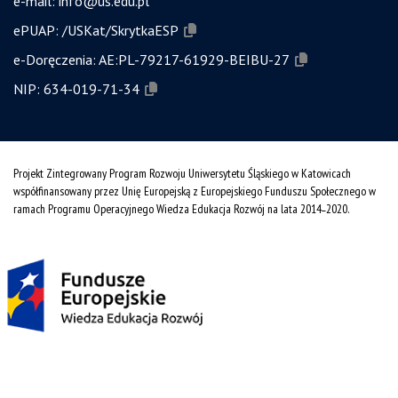
e-mail:
info@us.edu.pl
ePUAP:
/USKat/SkrytkaESP
e-Doręczenia:
AE:PL-79217-61929-BEIBU-27
NIP:
634-019-71-34
Projekt Zintegrowany Program Rozwoju Uniwersytetu Śląskiego w Katowicach
współfinansowany przez Unię Europejską z Europejskiego Funduszu Społecznego w
ramach Programu Operacyjnego Wiedza Edukacja Rozwój na lata 2014˗2020.