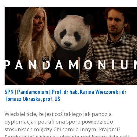
SPN | Pandamonium | Prof. dr hab. Karina Wieczorek i dr
Tomasz Okraska, prof. UŚ
Wiedzieliście, że jest coś takiego jak pandzia
dyplomacja i potrafi ona sporo powiedzieć o
stosunkach między Chinami a innymi krajami?
Pandy to też ciekawe zwierzęta pod kątem fizjologii i