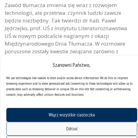
Zawód tłumacza zmienia się wraz z rozwojem
technologii, ale przetrwa: czynnik ludzki zawsze
będzie niezbędny. Tak twierdzi dr hab. Paweł
Jędrzejko, prof. UŚ z Instytutu Literaturoznawstwa
UŚ w nowym podcaście nagranym z okazji
Międzynarodowego Dnia Tłumacza. W rozmowie
poruszone zostały kwestie związane zarówno z
tłumaczeniem pisemnym, jak i ustnym. Prof. P.
Szanowni Państwo,
Jędrzejko opowiedział, jak przygotowuje...
We use technologies like cookies to store and/or access device information. We do this to improve
kategorie:
nietypowe święta
wywiady
browsing experience and to show personalized ads. Consenting to these technologies will allow us to
process data such as browsing behavior or unique IDs on this site. Not consenting or withdrawing
consent, may adversely affect certain features and functions.
Włącz wszystkie ciasteczka
Odrzuć