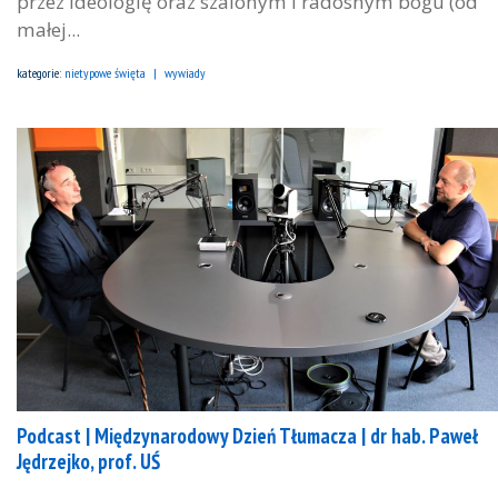
przez ideologię oraz szalonym i radosnym bogu (od
małej...
kategorie:
nietypowe święta
wywiady
Podcast | Międzynarodowy Dzień Tłumacza | dr hab. Paweł
Jędrzejko, prof. UŚ