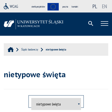
PL
EN
strefa projektów
poczta
kontakt
Śląski badawczy
nietypowe święta
nietypowe święta