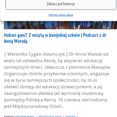
Zobacz preferencje
Polityka plików cookies
Habari gani? Z wizytą w kenijskiej szkole | Podcast z dr
Anną Watołą
| Weronika Cygan-Adamczyk | Dr Anna Watoła od
wielu lat odwiedza Kenię, by wspierać edukację
tamtejszych dzieci, zwłaszcza z plemienia Masajów.
Organizuje zbiórki przyborów szkolnych, angażuje
się w życie tamtejszych społeczności, by m.in.
ułatwić dostęp do edukacji dziewczynkom, a jej
zaangażowanie ułatwia też wymianę studencką
pomiędzy Polską a Kenią. 16 czerwca obchodzony
jest Międzynarodowy Dzień...
kategorie:
nietypowe święta
popularyzacja nauki
wywiady