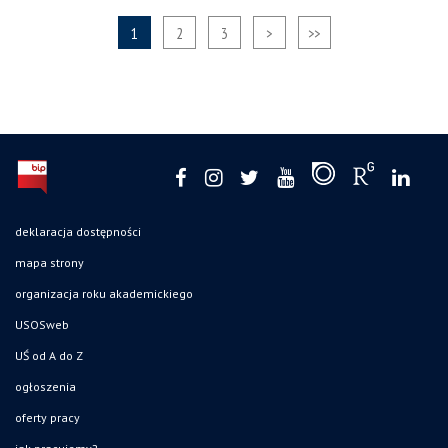
1
2
3
>
>>
deklaracja dostępności
mapa strony
organizacja roku akademickiego
USOSweb
UŚ od A do Z
ogłoszenia
oferty pracy