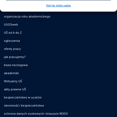
deklaracja dostępności
Polityka plików cookies
mapa strony
organizacja roku akademickiego
USOSweb
UŚ od A do Z
ogłoszenia
oferty pracy
jak pracujemy?
baza noclegowa
akademiki
Wirtualny UŚ
akty prawne UŚ
bezpieczeństwo w uczelni
obronność i bezpieczeństwo
ochrona danych osobowych i klauzule RODO