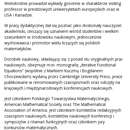
Wielokrotnie prowadził wykłady gościnne w charakterze visiting
professor w prestiżowych uniwersytetach europejskich oraz w
USA i Kanadzie.
W pracy dydaktycznej dał się poznać jako doskonały nauczyciel
akademicki, cieszący się uznaniem wśród studentów i wielkim
szacunkiem w środowisku naukowym, jednocześnie
wychowawca i promotor wielu liczących się polskich
matematyków.
Dorobek naukowy, składający się z ponad stu oryginalnych prac
naukowych, obejmuje m.in. monografię „Iterative Functional
Equations” (wspólnie z Markiem Kuczmą i Bogdanem
Choczewskim) wydaną przez Cambridge University Press, prace
publikowane w renomowanych czasopismach oraz odczyty na
krajowych i międzynarodowych konferencjach naukowych.
Jest członkiem Polskiego Towarzystwa Matematycznego,
American Mathematical Society oraz The Mathematical
Association of America. Jest członkiem komitetów redakcyjnych
czasopism naukowych, komitetów naukowych konferencji i
sympozjów z równań funkcyjnych oraz członkiem jury
konkursów matematycznych.