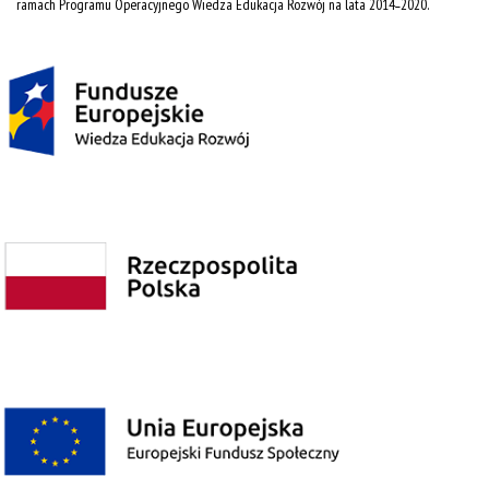
ramach Programu Operacyjnego Wiedza Edukacja Rozwój na lata 2014˗2020.