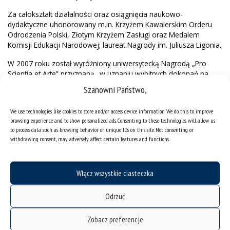
Za całokształt działalności oraz osiągnięcia naukowo-
dydaktyczne uhonorowany m.in. Krzyżem Kawalerskim Orderu
Odrodzenia Polski, Złotym Krzyżem Zasługi oraz Medalem
Komisji Edukacji Narodowej; laureat Nagrody im. Juliusza Ligonia.
W 2007 roku został wyróżniony uniwersytecką Nagrodą „Pro
Scientia et Arte” przyznaną „w uznaniu wybitnych dokonań na
polu nauk ścisłych”.
Szanowni Państwo,
We use technologies like cookies to store and/or access device information. We do this to improve
browsing experience and to show personalized ads. Consenting to these technologies will allow us
to process data such as browsing behavior or unique IDs on this site. Not consenting or
withdrawing consent, may adversely affect certain features and functions.
Włącz wszystkie ciasteczka
Odrzuć
Zobacz preferencje