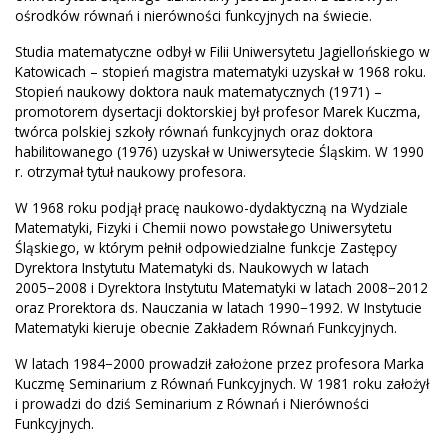
ośrodków równań i nierówności funkcyjnych na świecie.
Studia matematyczne odbył w Filii Uniwersytetu Jagiellońskiego w
Katowicach – stopień magistra matematyki uzyskał w 1968 roku.
Stopień naukowy doktora nauk matematycznych (1971) –
promotorem dysertacji doktorskiej był profesor Marek Kuczma,
twórca polskiej szkoły równań funkcyjnych oraz doktora
habilitowanego (1976) uzyskał w Uniwersytecie Śląskim. W 1990
r. otrzymał tytuł naukowy profesora.
W 1968 roku podjął pracę naukowo-dydaktyczną na Wydziale
Matematyki, Fizyki i Chemii nowo powstałego Uniwersytetu
Śląskiego, w którym pełnił odpowiedzialne funkcje Zastępcy
Dyrektora Instytutu Matematyki ds. Naukowych w latach
2005−2008 i Dyrektora Instytutu Matematyki w latach 2008−2012
oraz Prorektora ds. Nauczania w latach 1990−1992. W Instytucie
Matematyki kieruje obecnie Zakładem Równań Funkcyjnych.
W latach 1984−2000 prowadził założone przez profesora Marka
Kuczmę Seminarium z Równań Funkcyjnych. W 1981 roku założył
i prowadzi do dziś Seminarium z Równań i Nierówności
Funkcyjnych.