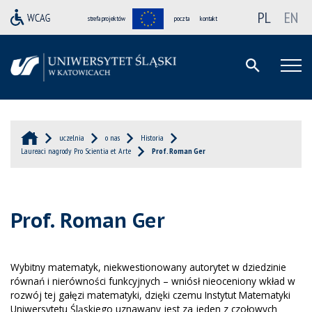
PL
EN
strefa projektów
poczta
kontakt
uczelnia
o nas
Historia
Laureaci nagrody Pro Scientia et Arte
Prof. Roman Ger
Prof. Roman Ger
Wybitny matematyk, niekwestionowany autorytet w dziedzinie
równań i nierówności funkcyjnych – wniósł nieoceniony wkład w
rozwój tej gałęzi matematyki, dzięki czemu Instytut Matematyki
Uniwersytetu Śląskiego uznawany jest za jeden z czołowych