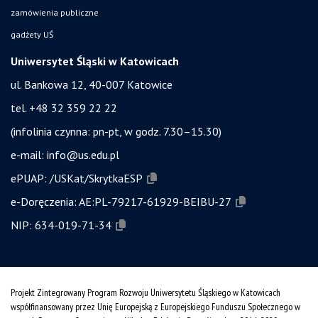
zamówienia publiczne
gadżety UŚ
Uniwersytet Śląski w Katowicach
ul. Bankowa 12, 40-007 Katowice
tel. +48 32 359 22 22
(infolinia czynna: pn-pt, w godz. 7.30–15.30)
e-mail:
info@us.edu.pl
ePUAP:
/USKat/SkrytkaESP
e-Doręczenia:
AE:PL-79217-61929-BEIBU-27
NIP:
634-019-71-34
Projekt Zintegrowany Program Rozwoju Uniwersytetu Śląskiego w Katowicach
współfinansowany przez Unię Europejską z Europejskiego Funduszu Społecznego w