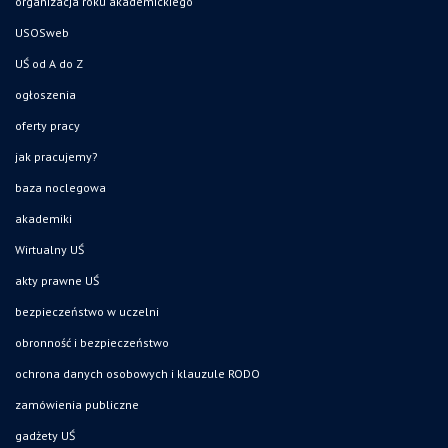
organizacja roku akademickiego
USOSweb
UŚ od A do Z
ogłoszenia
oferty pracy
jak pracujemy?
baza noclegowa
akademiki
Wirtualny UŚ
akty prawne UŚ
bezpieczeństwo w uczelni
obronność i bezpieczeństwo
ochrona danych osobowych i klauzule RODO
zamówienia publiczne
gadżety UŚ