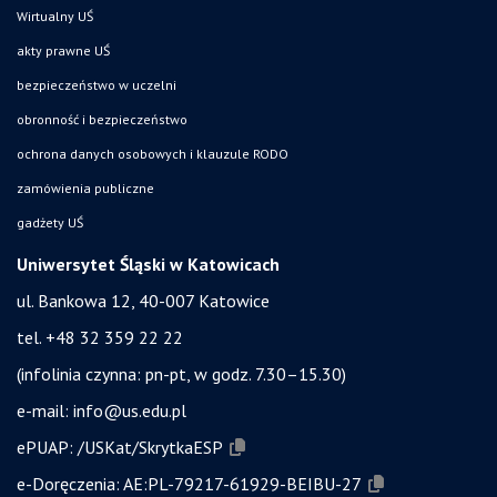
Wirtualny UŚ
akty prawne UŚ
bezpieczeństwo w uczelni
obronność i bezpieczeństwo
ochrona danych osobowych i klauzule RODO
zamówienia publiczne
gadżety UŚ
Uniwersytet Śląski w Katowicach
ul. Bankowa 12, 40-007 Katowice
tel. +48 32 359 22 22
(infolinia czynna: pn-pt, w godz. 7.30–15.30)
e-mail:
info@us.edu.pl
ePUAP:
/USKat/SkrytkaESP
e-Doręczenia:
AE:PL-79217-61929-BEIBU-27