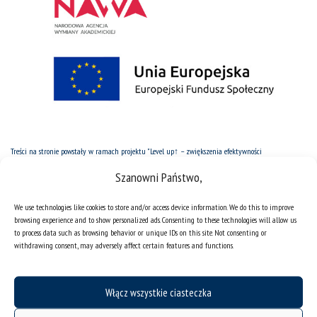
Treści na stronie powstały w ramach projektu "Level up↑ – zwiększenia efektywności
komunikacyjnej UŚ i kształtowanie postaw otwartości w środowisku akademickim"
Szanowni Państwo,
współfinansowany ze środków Europejskiego Funduszu Społecznego w ramach programu
Operacyjnego Wiedza Edukacja Rozwój, projekt pozakonkursowy pt. „Podniesienie kompetencji kadry
akademickiej i potencjału instytucji w przyjmowaniu osób z zagranicy – Welcome to Poland"
We use technologies like cookies to store and/or access device information. We do this to improve
realizowany w ramach Działania określonego we wniosku o dofinansowanie projektu nr
browsing experience and to show personalized ads. Consenting to these technologies will allow us
POWR.03.03.00-00-PN14/18
to process data such as browsing behavior or unique IDs on this site. Not consenting or
withdrawing consent, may adversely affect certain features and functions.
Włącz wszystkie ciasteczka