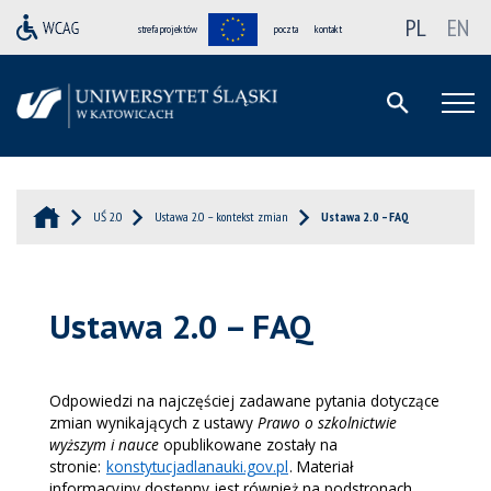
PL
EN
strefa projektów
poczta
kontakt
UŚ 2.0
Ustawa 2.0 – kontekst zmian
Ustawa 2.0 – FAQ
Ustawa 2.0 – FAQ
Odpowiedzi na najczęściej zadawane pytania dotyczące
zmian wynikających z ustawy
Prawo o szkolnictwie
wyższym i nauce
opublikowane zostały na
stronie:
konstytucjadlanauki.gov.pl
. Materiał
informacyjny dostępny jest również na podstronach