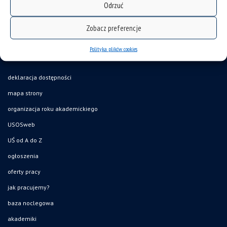
Odrzuć
Zobacz preferencje
Polityka plików cookies
deklaracja dostępności
mapa strony
organizacja roku akademickiego
USOSweb
UŚ od A do Z
ogłoszenia
oferty pracy
jak pracujemy?
baza noclegowa
akademiki