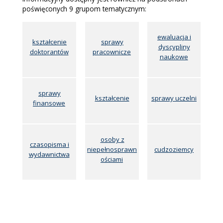
poświęconych 9 grupom tematycznym:
ewaluacja i
kształcenie
sprawy
dyscypliny
doktorantów
pracownicze
naukowe
sprawy
kształcenie
sprawy uczelni
finansowe
osoby z
czasopisma i
niepełnosprawn
cudzoziemcy
wydawnictwa
ościami