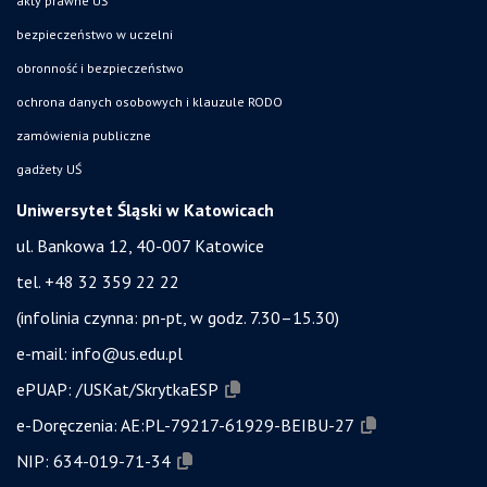
akty prawne UŚ
bezpieczeństwo w uczelni
obronność i bezpieczeństwo
ochrona danych osobowych i klauzule RODO
zamówienia publiczne
gadżety UŚ
Uniwersytet Śląski w Katowicach
ul. Bankowa 12, 40-007 Katowice
tel. +48 32 359 22 22
(infolinia czynna: pn-pt, w godz. 7.30–15.30)
e-mail:
info@us.edu.pl
ePUAP:
/USKat/SkrytkaESP
e-Doręczenia:
AE:PL-79217-61929-BEIBU-27
NIP:
634-019-71-34