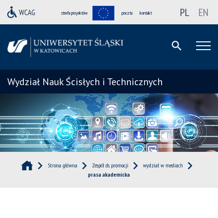
PL
EN
strefa projektów
poczta
kontakt
Wydział Nauk Ścisłych i Technicznych
Strona główna
Zespół ds. promocji
wydział w mediach
prasa akademicka