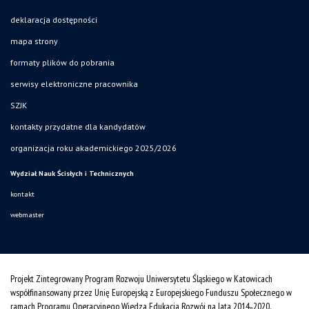
deklaracja dostępności
mapa strony
formaty plików do pobrania
serwisy elektroniczne pracownika
SZJK
kontakty przydatne dla kandydatów
organizacja roku akademickiego 2025/2026
Wydział Nauk Ścisłych i Technicznych
kontakt
webmaster
Projekt Zintegrowany Program Rozwoju Uniwersytetu Śląskiego w Katowicach
współfinansowany przez Unię Europejską z Europejskiego Funduszu Społecznego w
ramach Programu Operacyjnego Wiedza Edukacja Rozwój na lata 2014˗2020.