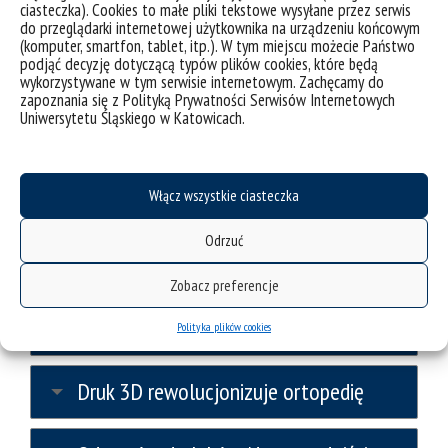
przepływ informacji
ciasteczka). Cookies to małe pliki tekstowe wysyłane przez serwis
do przeglądarki internetowej użytkownika na urządzeniu końcowym
(komputer, smartfon, tablet, itp.). W tym miejscu możecie Państwo
Fizyka informacji, czyli po co nam
podjąć decyzję dotyczącą typów plików cookies, które będą
wykorzystywane w tym serwisie internetowym. Zachęcamy do
entropia?
zapoznania się z Polityką Prywatności Serwisów Internetowych
Uniwersytetu Śląskiego w Katowicach.
Fizyka podróży w czasoprzestrzeni
Włącz wszystkie ciasteczka
Jak badania nad mózgiem zmienią
przyszłość ludzkości
Odrzuć
Zobacz preferencje
Czy komputer może być artystą?
Algorytmy, ewolucja i przyszłość sztuki
Polityka plików cookies
Druk 3D rewolucjonizuje ortopedię