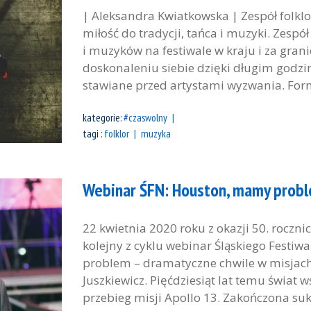
| Aleksandra Kwiatkowska | Zespół folklo
miłość do tradycji, tańca i muzyki. Zespó
i muzyków na festiwale w kraju i za gran
doskonaleniu siebie dzięki długim godzi
stawiane przed artystami wyzwania. Formuj
kategorie:
#czaswolny
tagi :
folklor
muzyka
Webinar ŚFN: Houston, mamy prob
22 kwietnia 2020 roku z okazji 50. roczni
kolejny z cyklu webinar Śląskiego Fest
problem – dramatyczne chwile w misjach 
Juszkiewicz. Pięćdziesiąt lat temu świa
przebieg misji Apollo 13. Zakończona suk