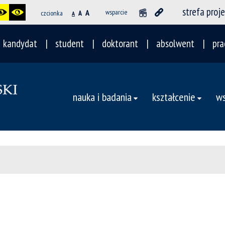
strefa proj
A
wsparcie
czcionka
A
A
kandydat
student
doktorant
absolwent
pra
nauka i badania
kształcenie
ws