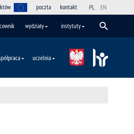
ektów
poczta
kontakt
PL
EN
cownik
wydziały
instytuty
półpraca
uczelnia