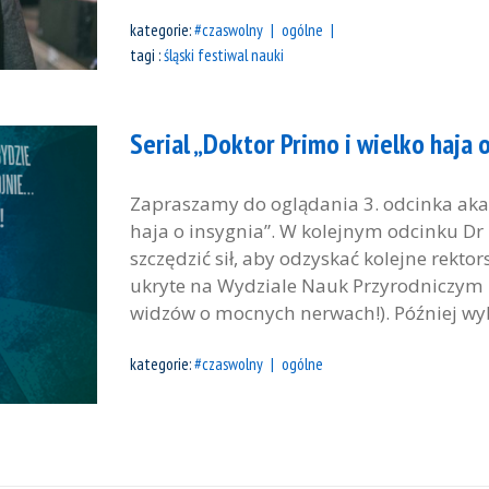
kategorie:
#czaswolny
ogólne
tagi :
śląski festiwal nauki
Serial „Doktor Primo i wielko haja o
Zapraszamy do oglądania 3. odcinka akade
haja o insygnia”. W kolejnym odcinku Dr
szczędzić sił, aby odzyskać kolejne rekt
ukryte na Wydziale Nauk Przyrodniczym 
widzów o mocnych nerwach!). Później wyb
kategorie:
#czaswolny
ogólne