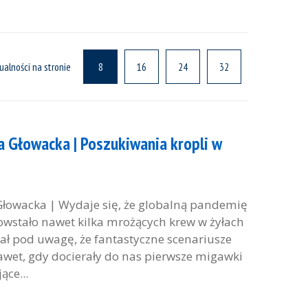
ualności na stronie
8
16
24
32
ta Głowacka | Poszukiwania kropli w
 Głowacka | Wydaje się, że globalną pandemię
 Powstało nawet kilka mrożących krew w żyłach
rał pod uwagę, że fantastyczne scenariusze
Nawet, gdy docierały do nas pierwsze migawki
ce...