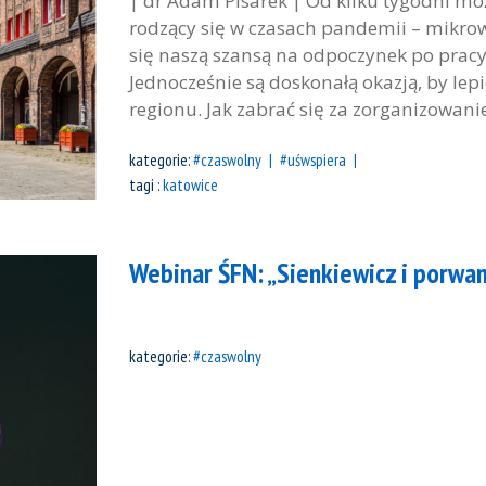
| dr Adam Pisarek | Od kilku tygodni m
rodzący się w czasach pandemii – mikrowy
się naszą szansą na odpoczynek po pracy,
Jednocześnie są doskonałą okazją, by lep
regionu. Jak zabrać się za zorganizowanie
kategorie:
#czaswolny
#uśwspiera
tagi :
katowice
Webinar ŚFN: „Sienkiewicz i porwa
kategorie:
#czaswolny