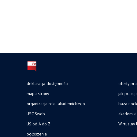
deklaracja dostępności
oferty pra
mapa strony
jak pracu
organizacja roku akademickiego
baza noc
USOSweb
akademiki
UŚ od A do Z
Wirtualny 
ogłoszenia