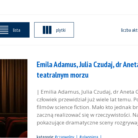
lista
plytki
liczba akt
Emila Adamus, Julia Czudaj, dr Ane
teatralnym morzu
| Emilia Adamus, Julia Czudaj, dr Aneta
człowiek przewidział już wiele lat temu.
filmów science fiction. Mało kto jednak b
zaczną realizować się w rzeczywistości. 
pokazujące dramatyczne sceny rozgrywają
kategorie:
#czaswolny
#uśwspiera