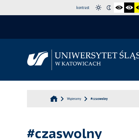
kontrast
Wspieramy
#czaswolny
#czaswolny