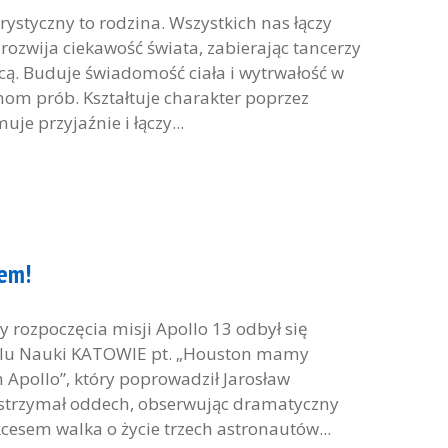
rystyczny to rodzina. Wszystkich nas łączy
ł rozwija ciekawość świata, zabierając tancerzy
icą. Buduje świadomość ciała i wytrwałość w
nom prób. Kształtuje charakter poprzez
e przyjaźnie i łączy...
lem!
cy rozpoczęcia misji Apollo 13 odbył się
iwalu Nauki KATOWIE pt. „Houston mamy
Apollo”, który poprowadził Jarosław
t wstrzymał oddech, obserwując dramatyczny
cesem walka o życie trzech astronautów...