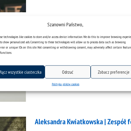
Szanowni Państwo,
Webinarium ŚFN: „Oduczanie, czyli 
se technologies like cookies to store and/or access device information. We do this to improve browsing experi
to show personalized ads. Consenting to these technologies will allow us to process data such as browsing
vior or unique IDs on this site. Not consenting or withdrawing consent, may adversely affect certain featur
functions.
kategorie:
#czaswolny
wykłady
łącz wszystkie ciasteczka
Odrzuć
Zobacz preferencje
Polityka plików cookies
Aleksandra Kwiatkowska | Zespół fo