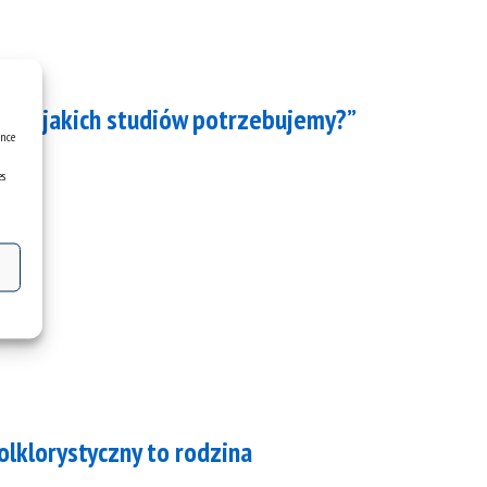
czy i jakich studiów potrzebujemy?”
ence
es
lklorystyczny to rodzina