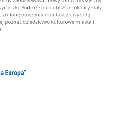
ożemy zaobserwować nowy trend turystyczny
cieczki. Podróże po najbliższej okolicy stały
 zmianę otoczenia i kontakt z przyrodą.
iej poznać dziedzictwo kulturowe miasta i
...
na Europa”