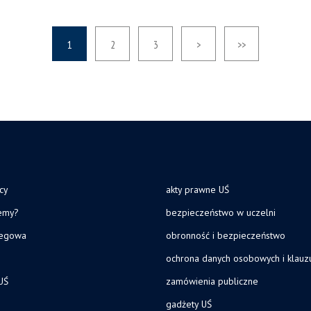
1
2
3
>
>>
cy
akty prawne UŚ
jemy?
bezpieczeństwo w uczelni
legowa
obronność i bezpieczeństwo
ochrona danych osobowych i klau
UŚ
zamówienia publiczne
gadżety UŚ