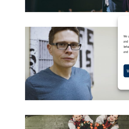
We u
and 
beha
and 
W