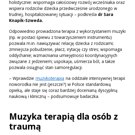
holistycznie: wspomaga całościowy rozwój wcześniaka oraz
wspiera rodziców dziecka przedwcześnie urodzonego w
trudnej, hospitalizowanej sytuacji – podkreśla
dr Sara
Knapik-Szweda.
Odpowiednio prowadzona terapia z wykorzystaniem muzyki
(np. w postaci śpiewu z towarzyszeniem instrumentu)
pozwala m.in. nawiązywać relację dziecka z rodzicami;
zmniejsza pobudzenie, płacz, irytację czy stres; wspomaga
oddychanie; wzmacniania umiejętności koordynacyjnych
związane z jedzeniem; uspokaja, uśmierza ból, a także
pozwala osiągnąć stan samoregulacji.
– Wprawdzie
muzykoterapia
na oddziale intensywnej terapii
noworodka nie jest (jeszcze?) w Polsce standardową
opieką, ale staje się coraz bardziej docenianą dyscypliną
naukową i kliniczną – podsumowuje badaczka.
Muzyka terapią dla osób z
traumą