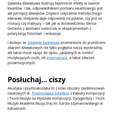
zjawiska dźwiękowe ilustrują tajemnicze efekty w świecie
kwantów. I tak, odpowiednikiem pomiaru kwantowego jest
akt percepcji dźwięków. Dopiero usłyszenie melodycznego
interwału Sheparda daje odpowiedź na pytanie, czy jest on
rosnący czy malejący – tak jak w doświadczeniu Sterna-
Gerlacha z atomami srebra lub w eksperymentach z
polaryzacją fotonów! – wskazuje.
I dodaje, że
splątanie kwantowe
przeniesione do przestrzeni
zdarzeń dźwiękowych nie tylko pogłębia naszą wyobraźnię,
ale także może służyć do opisu „splątanych w combo”
muzykujących osób, ich
improwizacji
, a także zdarzeń
pozamuzycznych.
Posłuchaj… ciszy
Akustyka i psychoakustyka to z kolei obszary zainteresowań
naukowych dr.
Przemysława Schellera
z Katedry Kompozycji
i Teorii Muzyki na Wydziale Kompozycji, Dyrygentury i Teorii
Muzyki Akademii Muzycznej im. Karola Szymanowskiego w
Katowicach.