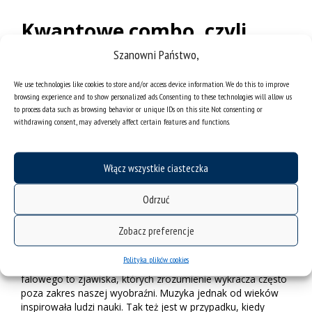
Kwantowe combo, czyli
improwizacje kota
Szanowni Państwo,
Schrödingera
We use technologies like cookies to store and/or access device information. We do this to improve
browsing experience and to show personalized ads. Consenting to these technologies will allow us
Dźwięki (jako fale) nieobce są również fizykom.
Prof.
to process data such as browsing behavior or unique IDs on this site. Not consenting or
Bogusław Fugiel
z Instytutu Fizyki im. Augusta
withdrawing consent, may adversely affect certain features and functions.
Chełkowskiego na Wydziale Nauk Ścisłych i Technicznych
Uniwersytetu Śląskiego bada dźwięki Sheparda, które są
akustycznym odpowiednikiem schodów L. S. Penrose’a i R.
Włącz wszystkie ciasteczka
Penrose’a, czyli złudzenia optycznego.
Jak tłumaczy, interwał melodyczny zbudowany na
dźwiękach
Odrzuć
Sheparda
można traktować jako superpozycję interwału
rosnącego i malejącego, wzajemnie uzupełniających się do
Zobacz preferencje
oktawy. – Można zatem zauważyć tu pewne podobieństwo
do zachowania układów kwantowych: spinów elektronowych
Polityka plików cookies
i fotonów. Stan superpozycji kwantowej i redukcja wektora
falowego to zjawiska, których zrozumienie wykracza często
poza zakres naszej wyobraźni. Muzyka jednak od wieków
inspirowała ludzi nauki. Tak też jest w przypadku, kiedy