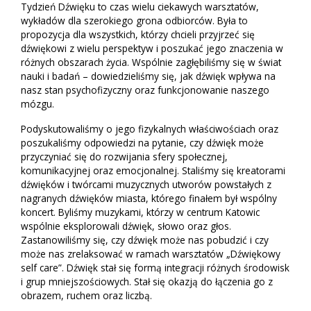
Tydzień Dźwięku to czas wielu ciekawych warsztatów,
wykładów dla szerokiego grona odbiorców. Była to
propozycja dla wszystkich, którzy chcieli przyjrzeć się
dźwiękowi z wielu perspektyw i poszukać jego znaczenia w
różnych obszarach życia. Wspólnie zagłębiliśmy się w świat
nauki i badań – dowiedzieliśmy się, jak dźwięk wpływa na
nasz stan psychofizyczny oraz funkcjonowanie naszego
mózgu.
Podyskutowaliśmy o jego fizykalnych właściwościach oraz
poszukaliśmy odpowiedzi na pytanie, czy dźwięk może
przyczyniać się do rozwijania sfery społecznej,
komunikacyjnej oraz emocjonalnej. Staliśmy się kreatorami
dźwięków i twórcami muzycznych utworów powstałych z
nagranych dźwięków miasta, którego finałem był wspólny
koncert. Byliśmy muzykami, którzy w centrum Katowic
wspólnie eksplorowali dźwięk, słowo oraz głos.
Zastanowiliśmy się, czy dźwięk może nas pobudzić i czy
może nas zrelaksować w ramach warsztatów „Dźwiękowy
self care”. Dźwięk stał się formą integracji różnych środowisk
i grup mniejszościowych. Stał się okazją do łączenia go z
obrazem, ruchem oraz liczbą.