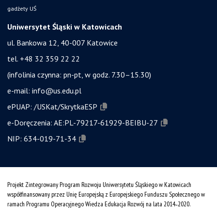
gadżety UŚ
Uniwersytet Śląski w Katowicach
ul. Bankowa 12, 40-007 Katowice
tel. +48 32 359 22 22
(infolinia czynna: pn-pt, w godz. 7.30–15.30)
e-mail:
info@us.edu.pl
ePUAP:
/USKat/SkrytkaESP
e-Doręczenia:
AE:PL-79217-61929-BEIBU-27
NIP:
634-019-71-34
Projekt Zintegrowany Program Rozwoju Uniwersytetu Śląskiego w Katowicach
współfinansowany przez Unię Europejską z Europejskiego Funduszu Społecznego w
ramach Programu Operacyjnego Wiedza Edukacja Rozwój na lata 2014˗2020.