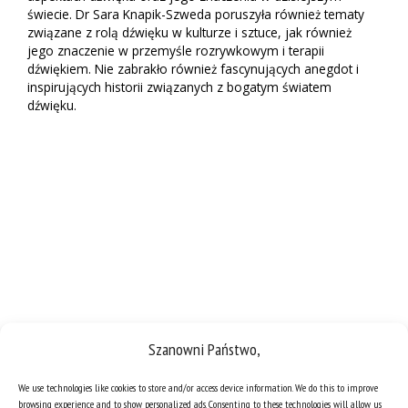
świecie. Dr Sara Knapik-Szweda poruszyła również tematy
związane z rolą dźwięku w kulturze i sztuce, jak również
jego znaczenie w przemyśle rozrywkowym i terapii
dźwiękiem. Nie zabrakło również fascynujących anegdot i
inspirujących historii związanych z bogatym światem
dźwięku.
Szanowni Państwo,
Badania naukowe
We use technologies like cookies to store and/or access device information. We do this to improve
browsing experience and to show personalized ads. Consenting to these technologies will allow us