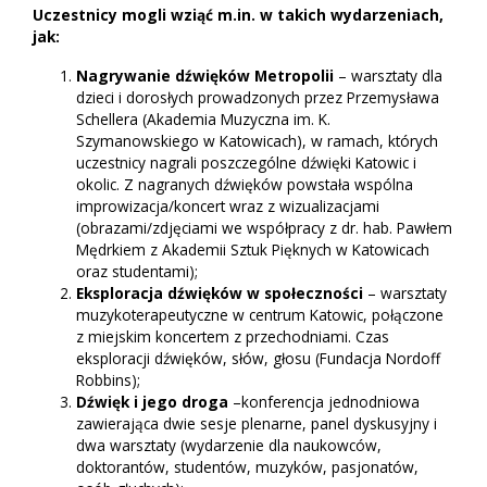
Uczestnicy mogli wziąć m.in. w takich wydarzeniach,
jak:
Nagrywanie dźwięków Metropolii
– warsztaty dla
dzieci i dorosłych prowadzonych przez Przemysława
Schellera (Akademia Muzyczna im. K.
Szymanowskiego w Katowicach), w ramach, których
uczestnicy nagrali poszczególne dźwięki Katowic i
okolic. Z nagranych dźwięków powstała wspólna
improwizacja/koncert wraz z wizualizacjami
(obrazami/zdjęciami we współpracy z dr. hab. Pawłem
Mędrkiem z Akademii Sztuk Pięknych w Katowicach
oraz studentami);
Eksploracja dźwięków w społeczności
– warsztaty
muzykoterapeutyczne w centrum Katowic, połączone
z miejskim koncertem z przechodniami. Czas
eksploracji dźwięków, słów, głosu (Fundacja Nordoff
Robbins);
Dźwięk i jego droga
–konferencja jednodniowa
zawierająca dwie sesje plenarne, panel dyskusyjny i
dwa warsztaty (wydarzenie dla naukowców,
doktorantów, studentów, muzyków, pasjonatów,