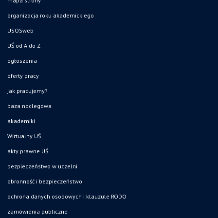
mapa strony
organizacja roku akademickiego
USOSweb
UŚ od A do Z
ogłoszenia
oferty pracy
jak pracujemy?
baza noclegowa
akademiki
Wirtualny UŚ
akty prawne UŚ
bezpieczeństwo w uczelni
obronność i bezpieczeństwo
ochrona danych osobowych i klauzule RODO
zamówienia publiczne