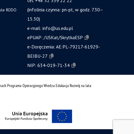
tel. +48 32 359 22 22
(infolinia czynna: pn-pt, w godz. 7.30–
zule RODO
15.30)
e-mail:
info@us.edu.pl
ePUAP:
/USKat/SkrytkaESP
e-Doręczenia:
AE:PL-79217-61929-
BEIBU-27
NIP:
634-019-71-34
amach Programu Operacyjnego Wiedza Edukacja Rozwój na lata