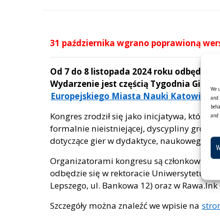
31 października wgrano poprawioną wer
Od 7 do 8 listopada 2024 roku odbędzie
Wydarzenie jest częścią Tygodnia Gier 
We u
Europejskiego Miasta Nauki Katowice 2
and 
beha
Kongres zrodził się jako inicjatywa, której 
and 
formalnie nieistniejącej, dyscypliny grozn
dotyczące gier w dydaktyce, naukowego bad
W
Organizatorami kongresu są członkowie
Ce
odbędzie się w rektoracie Uniwersytetu Ślą
Lepszego, ul. Bankowa 12) oraz w Rawa.Ink (
Szczegóły można znaleźć we wpisie na
stro