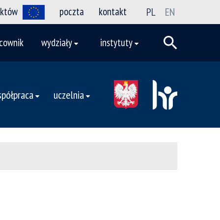
ektów
poczta
kontakt
PL
EN
cownik
wydziały
instytuty
półpraca
uczelnia