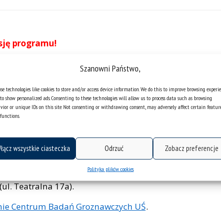
sję programu!
Szanowni Państwo,
 się Ogólnopolski Kongres Groznawstwa.
– inicjatywy towarzyszącej obchodom
se technologies like cookies to store and/or access device information. We do this to improve browsing experi
024
.
to show personalized ads. Consenting to these technologies will allow us to process data such as browsing
vior or unique IDs on this site. Not consenting or withdrawing consent, may adversely affect certain featur
celem jest debata dotycząca przyszłości, wciąż
functions.
awstwa. Uczestnicy konferencji poruszą tematy
ania gier, a także ich wpływu społecznego.
łącz wszystkie ciasteczka
Odrzuć
Zobacz preferencje
ntrum Badań Groznawczych UŚ
. Wydarzenie
Polityka plików cookies
skiego w Katowicach (ul. aula Kazimierza
ul. Teatralna 17a).
nie Centrum Badań Groznawczych UŚ
.