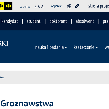
strefa proj
A
wsparcie
czcionka
A
A
kandydat
student
doktorant
absolwent
pra
nauka i badania
kształcenie
ws
stwa
s Groznawstwa