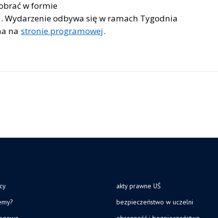
obrać w formie
. Wydarzenie odbywa się w ramach Tygodnia
na na
stronie programowej
.
cy
akty prawne UŚ
jemy?
bezpieczeństwo w uczelni
legowa
obronność i bezpieczeństwo