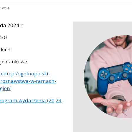
:
wc-a
ada 2024 r.
:30
tkich
cje naukowe
s.edu.pl/ogolnopolski-
groznawstwa-w-ramach-
gier/
program wydarzenia (20,23