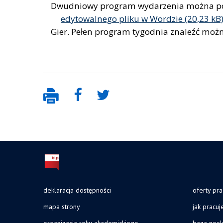
Dwudniowy program wydarzenia można p
edytowalnego pliku w Wordzie
Gier. Pełen program tygodnia znaleźć moż
deklaracja dostępności
oferty pra
mapa strony
jak pracu
organizacja roku akademickiego
baza noc