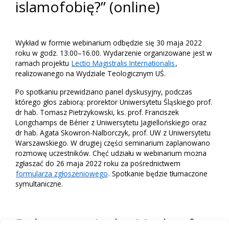
islamofobię?” (online)
Wykład w formie webinarium odbędzie się 30 maja 2022
roku w godz. 13.00–16.00. Wydarzenie organizowane jest w
ramach projektu
Lectio Magistralis Internationalis
,
realizowanego na Wydziale Teologicznym UŚ.
Po spotkaniu przewidziano panel dyskusyjny, podczas
którego głos zabiorą: prorektor Uniwersytetu Śląskiego prof.
dr hab. Tomasz Pietrzykowski, ks. prof. Franciszek
Longchamps de Bérier z Uniwersytetu Jagiellońskiego oraz
dr hab. Agata Skowron-Nalborczyk, prof. UW z Uniwersytetu
Warszawskiego. W drugiej części seminarium zaplanowano
rozmowę uczestników. Chęć udziału w webinarium można
zgłaszać do 26 maja 2022 roku za pośrednictwem
formularza zgłoszeniowego
. Spotkanie będzie tłumaczone
symultaniczne.
Debata pt. „Is the Mode of