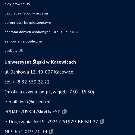
akty prawne UŚ
bezpieczeństwo w uczelni
obronność i bezpieczeństwo
ochrona danych osobowych i klauzule RODO
zamówienia publiczne
gadżety UŚ
Uniwersytet Śląski w Katowicach
ul. Bankowa 12, 40-007 Katowice
tel. +48 32 359 22 22
(infolinia czynna: pn-pt, w godz. 7.30–15.30)
e-mail:
info@us.edu.pl
ePUAP:
/USKat/SkrytkaESP
e-Doręczenia:
AE:PL-79217-61929-BEIBU-27
NIP:
634-019-71-34