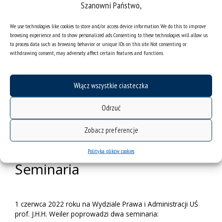
Szanowni Państwo,
European Integration
Through Law Sustainable?”
We use technologies like cookies to store and/or access device information. We do this to improve
browsing experience and to show personalized ads. Consenting to these technologies will allow us
to process data such as browsing behavior or unique IDs on this site. Not consenting or
withdrawing consent, may adversely affect certain features and functions.
Debata z udziałem prof. J.H.H. Weilera oraz dr. hab. Macieja
Szpunara, prof. UŚ odbędzie się na Wydziale Prawa i
Administracji UŚ (ul. Bankowa 11). We wtorek 31 maja 2022
Włącz wszystkie ciasteczka
roku w godz. 15.30–17.30.
Odrzuć
Udział w wydarzeniu wymaga wcześniejszej rejestracji za
pośrednictwem
formularza elektronicznego
. Zgłoszenia są
Zobacz preferencje
przyjmowane do 25 maja 2022 roku.
Polityka plików cookies
Seminaria
1 czerwca 2022 roku na Wydziale Prawa i Administracji UŚ
prof. J.H.H. Weiler poprowadzi dwa seminaria: