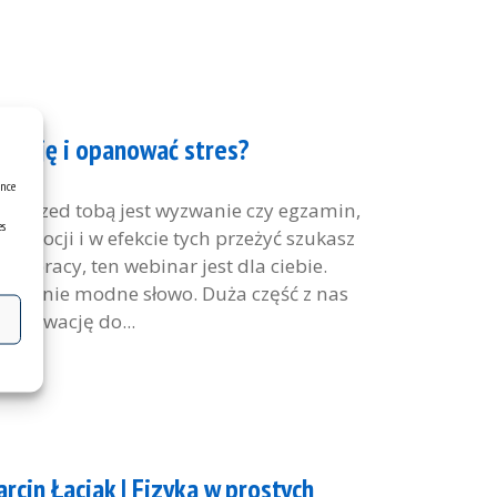
ywację i opanować stres?
ence
 przed tobą jest wyzwanie czy egzamin,
es
 emocji i w efekcie tych przeżyć szukasz
 pracy, ten webinar jest dla ciebie.
szalenie modne słowo. Duża część z nas
motywację do...
rcin Łaciak | Fizyka w prostych