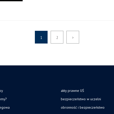
1
2
>
cy
akty prawne UŚ
jemy?
bezpieczeństwo w uczelni
legowa
obronność i bezpieczeństwo