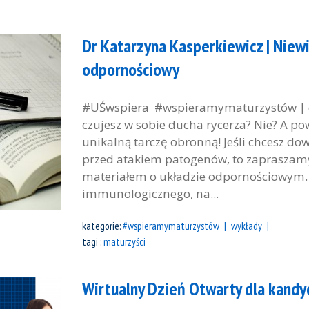
Dr Katarzyna Kasperkiewicz | Niewi
odpornościowy
#UŚwspiera #wspieramymaturzystów | dr
czujesz w sobie ducha rycerza? Nie? A p
unikalną tarczę obronną! Jeśli chcesz dow
przed atakiem patogenów, to zapraszam
materiałem o układzie odpornościowym. 
immunologicznego, na...
kategorie:
#wspieramymaturzystów
wykłady
tagi :
maturzyści
Wirtualny Dzień Otwarty dla kandy