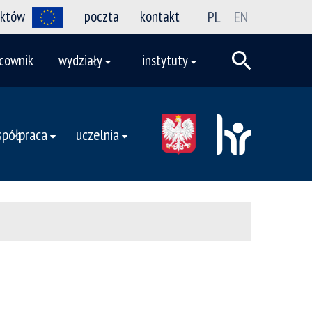
ektów
poczta
kontakt
PL
EN
cownik
wydziały
instytuty
półpraca
uczelnia