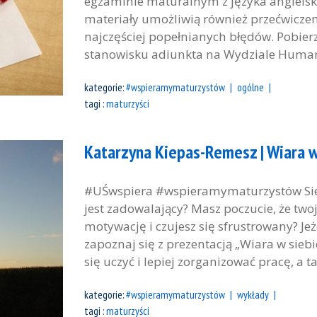
egzaminie maturalnym z języka angielsk
materiały umożliwią również przećwicze
najczęściej popełnianych błędów. Pobier
stanowisku adiunkta na Wydziale Humani
kategorie:
#wspieramymaturzystów
ogólne
tagi :
maturzyści
Katarzyna Kiepas-Remesz | Wiara w
#UŚwspiera #wspieramymaturzystów Siedz
jest zadowalający? Masz poczucie, że two
motywację i czujesz się sfrustrowany? Je
zapoznaj się z prezentacją „Wiara w siebi
się uczyć i lepiej zorganizować pracę, a 
kategorie:
#wspieramymaturzystów
wykłady
tagi :
maturzyści