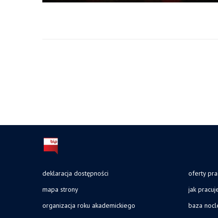
deklaracja dostępności
oferty pra
mapa strony
jak pracu
organizacja roku akademickiego
baza noc