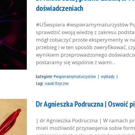
doświadczeniach
#UŚwspiera #wspieramymaturzystów Podc
sprawdzić swoją wiedzę z zakresu podstaw
mógł zobaczyć proste eksperymenty w na
przebieg i w ten sposób zweryfikować, cz
wynikiem przeprowadzonego doświadcze
postaramy się wspólnie z wami...
kategorie:
#wspieramymaturzystów
wykłady
tagi :
nauki fizyczne
Dr Agnieszka Podruczna | Oswoić pi
| dr Agnieszka Podruczna | W ramach p
mieli możliwość przyswojenia sobie form