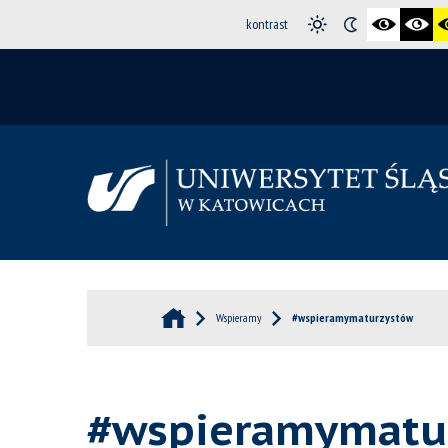
kontrast
Wspieramy
#wspieramymaturzystów
#wspieramymatu