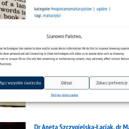
kategorie:
#wspieramymaturzystów
ogólne
tagi :
maturzyści
Szanowni Państwo,
Dr Beata Master | Jak obudzić mot
se technologies like cookies to store and/or access device information. We do this to improve browsing experi
to show personalized ads. Consenting to these technologies will allow us to process data such as browsing
#UŚwspiera #wspieramymaturzystów Jeśli
vior or unique IDs on this site. Not consenting or withdrawing consent, may adversely affect certain featur
który wywołuje w tobie szereg sprzecznych
functions.
sposobu na skuteczne zmotywowanie się do
Pierwsza część: motywacja Motywacja to 
łącz wszystkie ciasteczka
Odrzuć
Zobacz preferencje
marzy o tym, aby czuć nigdy niegasnącą 
Polityka plików cookies
kategorie:
#wspieramymaturzystów
wykłady
Dr Aneta Szczygielska-Łaciak, dr Ma