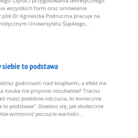
iego. Oprócz przygotowania teoretycznego
nie wszystkich form oraz omówienie
z plik Dr Agnieszka Podruczna pracuje na
stycznym Uniwersytetu Śląskiego...
 siebie to podstawa
isz godzinami nad książkami, a efekt nie
ja nauka nie przynosi rezultatów? Tracisz
żeli masz podobne odczucia, to koniecznie
e to podstawa”. Dowiesz się, jak skutecznie
także wzmocnić poczucie wartości...