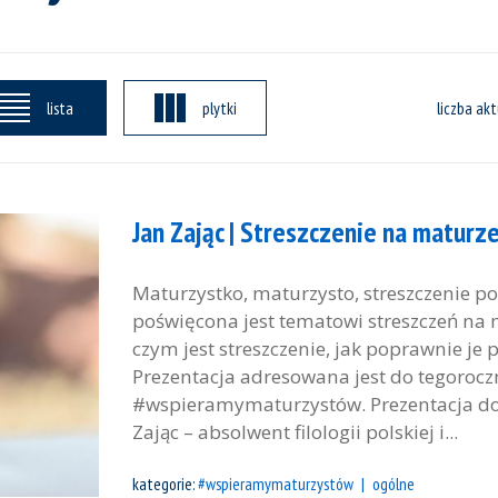
lista
plytki
liczba akt
Jan Zając | Streszczenie na maturz
Maturzystko, maturzysto, streszczenie p
poświęcona jest tematowi streszczeń na 
czym jest streszczenie, jak poprawnie je 
Prezentacja adresowana jest do tegoroczn
#wspieramymaturzystów. Prezentacja dost
Zając – absolwent filologii polskiej i...
kategorie:
#wspieramymaturzystów
ogólne