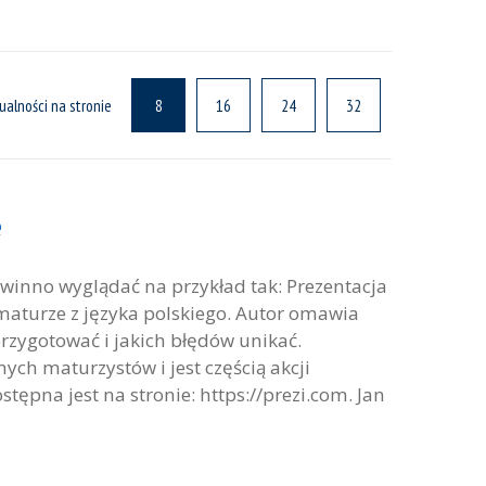
ualności na stronie
8
16
24
32
e
owinno wyglądać na przykład tak: Prezentacja
maturze z języka polskiego. Autor omawia
przygotować i jakich błędów unikać.
ych maturzystów i jest częścią akcji
ępna jest na stronie: https://prezi.com. Jan