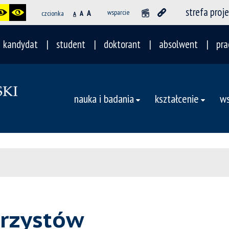
strefa proj
A
wsparcie
czcionka
A
A
kandydat
student
doktorant
absolwent
pra
nauka i badania
kształcenie
ws
rzystów