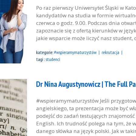
Po raz pierwszy Uniwersytet Śląski w Kat
kandydatów na studia w formie wirtualne
czerwca o godz. 9.00. Podczas dnia otwart
zapoznacie się z ofertą kierunków w języ
jakie wsparcie może liczyć nasz student, o
kategorie:
#wspieramymaturzystów
rekrutacja
tagi :
studenci
Dr Nina Augustynowicz | The Full Pa
#wspieramymaturzystów Jeśli przygotowu
angielskiego, ta prezentacja może być właś
podejść do zadań testujących znajomość ś
English. Ich trudność polega na tym, że 
danego słówka na język polski. Jak w takim