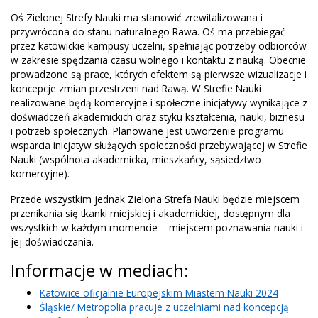
Oś Zielonej Strefy Nauki ma stanowić zrewitalizowana i
przywrócona do stanu naturalnego Rawa. Oś ma przebiegać
przez katowickie kampusy uczelni, spełniając potrzeby odbiorców
w zakresie spędzania czasu wolnego i kontaktu z nauką. Obecnie
prowadzone są prace, których efektem są pierwsze wizualizacje i
koncepcje zmian przestrzeni nad Rawą. W Strefie Nauki
realizowane będą komercyjne i społeczne inicjatywy wynikające z
doświadczeń akademickich oraz styku kształcenia, nauki, biznesu
i potrzeb społecznych. Planowane jest utworzenie programu
wsparcia inicjatyw służących społeczności przebywającej w Strefie
Nauki (wspólnota akademicka, mieszkańcy, sąsiedztwo
komercyjne).
Przede wszystkim jednak Zielona Strefa Nauki będzie miejscem
przenikania się tkanki miejskiej i akademickiej, dostępnym dla
wszystkich w każdym momencie – miejscem poznawania nauki i
jej doświadczania.
Informacje w mediach:
Katowice oficjalnie Europejskim Miastem Nauki 2024
Śląskie/ Metropolia pracuje z uczelniami nad koncepcją