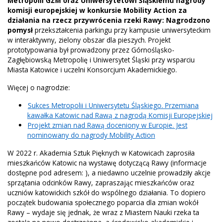
Metropolii GZM oraz Uniwersytetowi Śląskiemu nagrody
komisji europejskiej w konkursie Mobility Action za
działania na rzecz przywrócenia rzeki Rawy:
Nagrodzono
pomysł
przekształcenia parkingu przy kampusie uniwersyteckim
w interaktywny, zielony obszar dla pieszych. Projekt
prototypowania był prowadzony przez Górnośląsko-
Zagłębiowską Metropolię i Uniwersytet Śląski przy wsparciu
Miasta Katowice i uczelni Konsorcjum Akademickiego.
Więcej o nagrodzie:
Sukces Metropolii i Uniwersytetu Śląskiego. Przemiana
kawałka Katowic nad Rawą z nagrodą Komisji Europejskiej
Projekt zmian nad Rawą doceniony w Europie. Jest
nominowany do nagrody Mobility Action
W 2022 r. Akademia Sztuk Pięknych w Katowicach zaprosiła
mieszkańców Katowic na wystawę dotyczącą Rawy (informacje
dostępne pod adresem: ), a niedawno uczelnie prowadziły akcje
sprzątania odcinków Rawy, zapraszając mieszkańców oraz
uczniów katowickich szkół do wspólnego działania. To dopiero
początek budowania społecznego poparcia dla zmian wokół
Rawy – wydaje się jednak, że wraz z Miastem Nauki rzeka ta