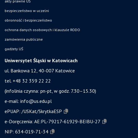
akty prawne UŚ
bezpieczeństwo w uczelni
obronność i bezpieczeństwo
ochrona danych osobowych i klauzule RODO
zamówienia publiczne
gadżety UŚ
Uniwersytet Śląski w Katowicach
ul. Bankowa 12, 40-007 Katowice
tel. +48 32 359 22 22
(infolinia czynna: pn-pt, w godz. 7.30–15.30)
e-mail:
info@us.edu.pl
ePUAP:
/USKat/SkrytkaESP
e-Doręczenia:
AE:PL-79217-61929-BEIBU-27
NIP:
634-019-71-34