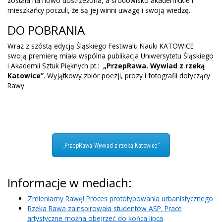
została na nowo dostrzeżona, a środowisko akademickie i
mieszkańcy poczuli, że są jej winni uwagę i swoją wiedzę.
DO POBRANIA
Wraz z szóstą edycją Śląskiego Festiwalu Nauki KATOWICE
swoją premierę miała wspólna publikacja Uniwersytetu Śląskiego
i Akademii Sztuk Pięknych pt.:
„PrzepRawa. Wywiad z rzeką
Katowice”
. Wyjątkowy zbiór poezji, prozy i fotografii dotyczący
Rawy.
„PrzepRawa. Wywiad z rzeką Katowice”
Informacje w mediach:
Zmieniamy Rawę! Proces prototypowania urbanistycznego
Rzeka Rawa zainspirowała studentów ASP. Prace
artystyczne można obejrzeć do końca lipca