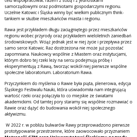
celu współpracować razem z sobą i z jednostkami
samorządowymi oraz podmiotami gospodarczymi regionu.
Uczelnie Katowic i Śląska winny być wielkim publicznym think-
tankiem w służbie mieszkańców miasta i regionu.
Rawa jest przykładem długu zaciągniętego przez mieszkańców
regionu wobec przyrody oraz przykładem wieloletnich zaniedbań
środowiskowych. Wciąż jednak jest w niej życie i przepływa przez
samo serce Katowic. Raz dostrzeżona nie może już pozostać
zapomniana. Naukowcy wspólnie z Miastem oraz instytucjami,
którym dobro tej rzeki leży na sercu podejmują próbę i
eksperymentują z Rawą, tworząc wokół niej pierwsze wspólne
społeczne laboratorium. Laboratorium Rawa.
Przyczynkiem do myślenia o Rawie była piąta, plenerowa, edycja
Śląskiego Festiwalu Nauki, która uświadomiła nam integrującą
wartość rzeki oraz połączyła to co miejskie ze światami
akademickimi. Od tamtej pory staramy się wspólnie rozmawiać o
Rawie oraz dążyć do budowania wokół niej społecznego
aktywizmu.
W 2022 r. w pobliżu bulwarów Rawy przeprowadzono pierwsze
prototypowanie przestrzenne, które zaowocowało przyznaniem