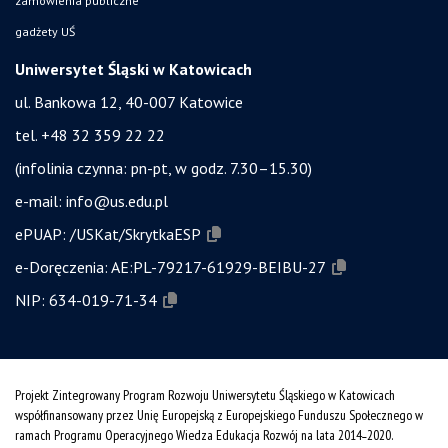
zamówienia publiczne
gadżety UŚ
Uniwersytet Śląski w Katowicach
ul. Bankowa 12, 40-007 Katowice
tel. +48 32 359 22 22
(infolinia czynna: pn-pt, w godz. 7.30–15.30)
e-mail:
info@us.edu.pl
ePUAP:
/USKat/SkrytkaESP
e-Doręczenia:
AE:PL-79217-61929-BEIBU-27
NIP:
634-019-71-34
Projekt Zintegrowany Program Rozwoju Uniwersytetu Śląskiego w Katowicach
współfinansowany przez Unię Europejską z Europejskiego Funduszu Społecznego w
ramach Programu Operacyjnego Wiedza Edukacja Rozwój na lata 2014˗2020.