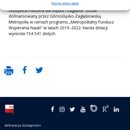
Polityka plików cookies
Projekt pt. „Metropolia Metropolii, czyli nowojorski
zdobywca Pulitzera dla Śląska i Zagłębia” został
dofinansowany przez Górnośląsko-Zagłębiowską
Metropolię w ramach programu „Metropolitalny Fundusz
Wspierania Nauki” w latach 2019–2022. Kwota dotacji
wyniosła 154 541 złotych.
deklaracja dostępności