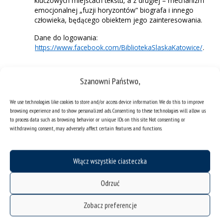
kluczowych miejscach tekstu, a z drugiej – mechanizm
emocjonalnej „fuzji horyzontów” biografa i innego
człowieka, będącego obiektem jego zainteresowania.
Dane do logowania:
https://www.facebook.com/BibliotekaSlaskaKatowice/
.
Wykłady otwarte skierowane są do osób zainteresowanych
Szanowni Państwo,
historią kultury, biografistyką oraz historią i kulturą USA.
Spotkania, które odbędą się na platformie Zoom Biblioteki
We use technologies like cookies to store and/or access device information. We do this to improve
Śląskiej, tłumaczone będą również konsekutywnie na język
browsing experience and to show personalized ads. Consenting to these technologies will allow us
polski.
to process data such as browsing behavior or unique IDs on this site. Not consenting or
Udział w tych wydarzeniach nie wymaga uprzedniej
withdrawing consent, may adversely affect certain features and functions.
rejestracji.
Włącz wszystkie ciasteczka
Odrzuć
Zobacz preferencje