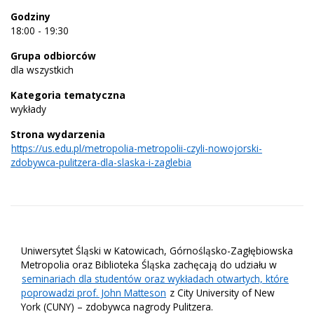
Godziny
18:00 - 19:30
Grupa odbiorców
dla wszystkich
Kategoria tematyczna
wykłady
Strona wydarzenia
https://us.edu.pl/metropolia-metropolii-czyli-nowojorski-
zdobywca-pulitzera-dla-slaska-i-zaglebia
Uniwersytet Śląski w Katowicach, Górnośląsko-Zagłębiowska
Metropolia oraz Biblioteka Śląska zachęcają do udziału w
seminariach dla studentów oraz wykładach otwartych, które
poprowadzi prof. John Matteson
z City University of New
York (CUNY) – zdobywca nagrody Pulitzera.