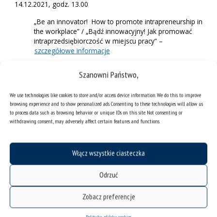
14.12.2021, godz. 13.00
„Be an innovator! How to promote intrapreneurship in
the workplace” / „Bądź innowacyjny! Jak promować
intraprzedsiębiorczość w miejscu pracy” –
szczegółowe informacje
Szanowni Państwo,
We use technologies like cookies to store and/or access device information. We do this to improve
Kliknij "zgadzam się", żeby włączyć
browsing experience and to show personalized ads. Consenting to these technologies will allow us
Youtube
to process data such as browsing behavior or unique IDs on this site. Not consenting or
Polityka plików cookies
withdrawing consent, may adversely affect certain features and functions.
Zgadzam się
Włącz wszystkie ciasteczka
Odrzuć
16.12.2021, godz. 13.00
Zobacz preferencje
„Cooperating in diverse teams: recognizing and
valuing personal and professional differences to
Polityka plików cookies