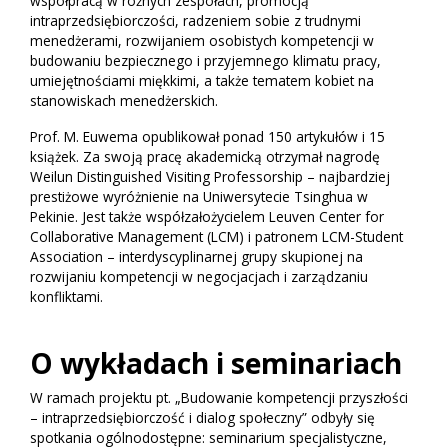
współpracą w różnych zespołach, promocją
intraprzedsiębiorczości, radzeniem sobie z trudnymi
menedżerami, rozwijaniem osobistych kompetencji w
budowaniu bezpiecznego i przyjemnego klimatu pracy,
umiejętnościami miękkimi, a także tematem kobiet na
stanowiskach menedżerskich.
Prof. M. Euwema opublikował ponad 150 artykułów i 15
książek. Za swoją pracę akademicką otrzymał nagrodę
Weilun Distinguished Visiting Professorship – najbardziej
prestiżowe wyróżnienie na Uniwersytecie Tsinghua w
Pekinie. Jest także współzałożycielem Leuven Center for
Collaborative Management (LCM) i patronem LCM-Student
Association – interdyscyplinarnej grupy skupionej na
rozwijaniu kompetencji w negocjacjach i zarządzaniu
konfliktami.
O wykładach i seminariach
W ramach projektu pt. „Budowanie kompetencji przyszłości
– intraprzedsiębiorczość i dialog społeczny” odbyły się
spotkania ogólnodostępne: seminarium specjalistyczne,