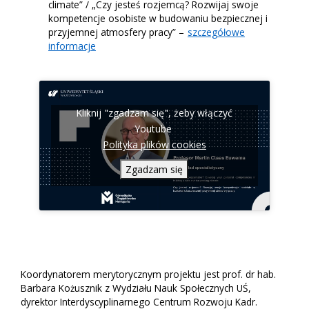
climate” / „Czy jesteś rozjemcą? Rozwijaj swoje
kompetencje osobiste w budowaniu bezpiecznej i
przyjemnej atmosfery pracy” –
szczegółowe
informacje
Kliknij "zgadzam się", żeby włączyć
Youtube
Polityka plików cookies
Zgadzam się
Koordynatorem merytorycznym projektu jest prof. dr hab.
Barbara Kożusznik z Wydziału Nauk Społecznych UŚ,
dyrektor Interdyscyplinarnego Centrum Rozwoju Kadr.