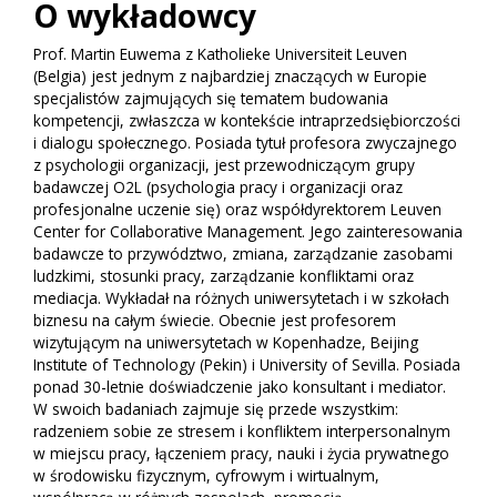
O wykładowcy
Prof. Martin Euwema z Katholieke Universiteit Leuven
(Belgia) jest jednym z najbardziej znaczących w Europie
specjalistów zajmujących się tematem budowania
kompetencji, zwłaszcza w kontekście intraprzedsiębiorczości
i dialogu społecznego. Posiada tytuł profesora zwyczajnego
z psychologii organizacji, jest przewodniczącym grupy
badawczej O2L (psychologia pracy i organizacji oraz
profesjonalne uczenie się) oraz współdyrektorem Leuven
Center for Collaborative Management. Jego zainteresowania
badawcze to przywództwo, zmiana, zarządzanie zasobami
ludzkimi, stosunki pracy, zarządzanie konfliktami oraz
mediacja. Wykładał na różnych uniwersytetach i w szkołach
biznesu na całym świecie. Obecnie jest profesorem
wizytującym na uniwersytetach w Kopenhadze, Beijing
Institute of Technology (Pekin) i University of Sevilla. Posiada
ponad 30-letnie doświadczenie jako konsultant i mediator.
W swoich badaniach zajmuje się przede wszystkim:
radzeniem sobie ze stresem i konfliktem interpersonalnym
w miejscu pracy, łączeniem pracy, nauki i życia prywatnego
w środowisku fizycznym, cyfrowym i wirtualnym,