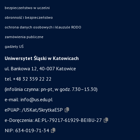
bezpieczeństwo w uczelni
obronność i bezpieczeństwo
ochrona danych osobowych i klauzule RODO
zamówienia publiczne
gadżety UŚ
Uniwersytet Śląski w Katowicach
ul. Bankowa 12, 40-007 Katowice
tel. +48 32 359 22 22
(infolinia czynna: pn-pt, w godz. 7.30–15.30)
e-mail:
info@us.edu.pl
ePUAP:
/USKat/SkrytkaESP
e-Doręczenia:
AE:PL-79217-61929-BEIBU-27
NIP:
634-019-71-34