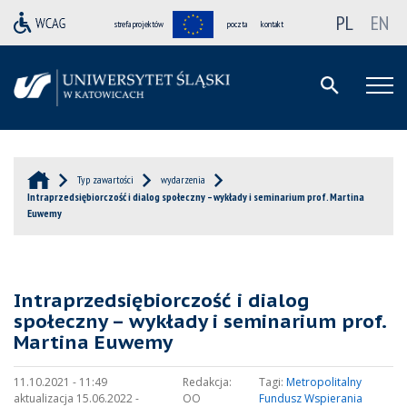
PL
EN
strefa projektów
poczta
kontakt
Typ zawartości
wydarzenia
Intraprzedsiębiorczość i dialog społeczny – wykłady i seminarium prof. Martina
Euwemy
Intraprzedsiębiorczość i dialog
społeczny – wykłady i seminarium prof.
Martina Euwemy
11.10.2021 - 11:49
Redakcja:
Tagi:
Metropolitalny
aktualizacja 15.06.2022 -
OO
Fundusz Wspierania