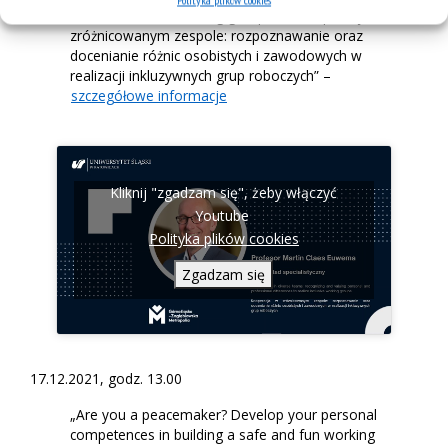
realize inclusive working groups” / „Kooperacja w
zróżnicowanym zespole: rozpoznawanie oraz
docenianie różnic osobistych i zawodowych w
realizacji inkluzywnych grup roboczych” –
szczegółowe informacje
Kliknij "zgadzam się", żeby włączyć
Youtube
Polityka plików cookies
Zgadzam się
17.12.2021, godz. 13.00
„Are you a peacemaker? Develop your personal
competences in building a safe and fun working