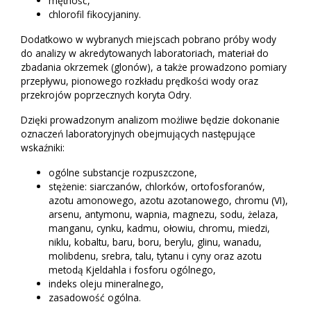
mętność,
chlorofil fikocyjaniny.
Dodatkowo w wybranych miejscach pobrano próby wody
do analizy w akredytowanych laboratoriach, materiał do
zbadania okrzemek (glonów), a także prowadzono pomiary
przepływu, pionowego rozkładu prędkości wody oraz
przekrojów poprzecznych koryta Odry.
Dzięki prowadzonym analizom możliwe będzie dokonanie
oznaczeń laboratoryjnych obejmujących następujące
wskaźniki:
ogólne substancje rozpuszczone,
stężenie: siarczanów, chlorków, ortofosforanów,
azotu amonowego, azotu azotanowego, chromu (VI),
arsenu, antymonu, wapnia, magnezu, sodu, żelaza,
manganu, cynku, kadmu, ołowiu, chromu, miedzi,
niklu, kobaltu, baru, boru, berylu, glinu, wanadu,
molibdenu, srebra, talu, tytanu i cyny oraz azotu
metodą Kjeldahla i fosforu ogólnego,
indeks oleju mineralnego,
zasadowość ogólna.