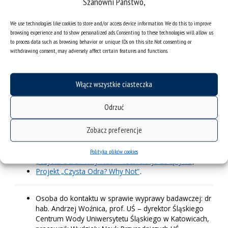
Szanowni Państwo,
We use technologies like cookies to store and/or access device information. We do this to improve
browsing experience and to show personalized ads. Consenting to these technologies will allow us
to process data such as browsing behavior or unique IDs on this site. Not consenting or
withdrawing consent, may adversely affect certain features and functions.
Włącz wszystkie ciasteczka
Szczecin z perspektywy łodzi badawczej UŚKA II | fot. Damian
Absalon
Odrzuć
Zobacz preferencje
Relacje z wyprawy badawczej dostępne są na stronach:
Polityka plików cookies
„Czysta Odra? Why Not” – fotorelacja ze spływu
,
Projekt „Czysta Odra? Why Not”
.
Osoba do kontaktu w sprawie wyprawy badawczej: dr
hab. Andrzej Woźnica, prof. UŚ – dyrektor Śląskiego
Centrum Wody Uniwersytetu Śląskiego w Katowicach,