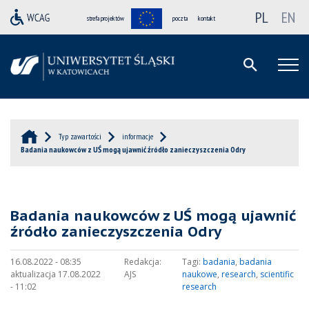
PL
EN
strefa projektów
poczta
kontakt
Typ zawartości
informacje
Badania naukowców z UŚ mogą ujawnić źródło zanieczyszczenia Odry
Badania naukowców z UŚ mogą ujawnić
źródło zanieczyszczenia Odry
16.08.2022 - 08:35
Redakcja:
Tagi:
badania
,
badania
aktualizacja 17.08.2022
AJS
naukowe
,
research
,
scientific
- 11:02
research