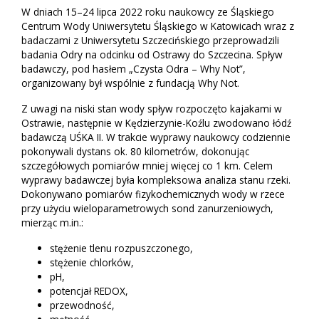
W dniach 15–24 lipca 2022 roku naukowcy ze Śląskiego
Centrum Wody Uniwersytetu Śląskiego w Katowicach wraz z
badaczami z Uniwersytetu Szczecińskiego przeprowadzili
badania Odry na odcinku od Ostrawy do Szczecina. Spływ
badawczy, pod hasłem „Czysta Odra – Why Not”,
organizowany był wspólnie z fundacją Why Not.
Z uwagi na niski stan wody spływ rozpoczęto kajakami w
Ostrawie, następnie w Kędzierzynie-Koźlu zwodowano łódź
badawczą UŚKA II. W trakcie wyprawy naukowcy codziennie
pokonywali dystans ok. 80 kilometrów, dokonując
szczegółowych pomiarów mniej więcej co 1 km. Celem
wyprawy badawczej była kompleksowa analiza stanu rzeki.
Dokonywano pomiarów fizykochemicznych wody w rzece
przy użyciu wieloparametrowych sond zanurzeniowych,
mierząc m.in.:
stężenie tlenu rozpuszczonego,
stężenie chlorków,
pH,
potencjał REDOX,
przewodność,