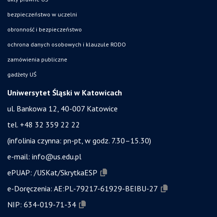
bezpieczeństwo w uczelni
obronność i bezpieczeństwo
ochrona danych osobowych i klauzule RODO
zamówienia publiczne
gadżety UŚ
Uniwersytet Śląski w Katowicach
ul. Bankowa 12, 40-007 Katowice
tel. +48 32 359 22 22
(infolinia czynna: pn-pt, w godz. 7.30–15.30)
e-mail:
info@us.edu.pl
ePUAP:
/USKat/SkrytkaESP
e-Doręczenia:
AE:PL-79217-61929-BEIBU-27
NIP:
634-019-71-34