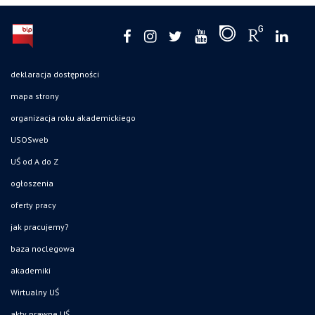
deklaracja dostępności
mapa strony
organizacja roku akademickiego
USOSweb
UŚ od A do Z
ogłoszenia
oferty pracy
jak pracujemy?
baza noclegowa
akademiki
Wirtualny UŚ
akty prawne UŚ