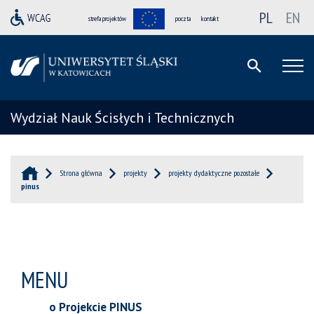
PL
EN
strefa projektów
poczta
kontakt
Wydział Nauk Ścisłych i Technicznych
Strona główna
projekty
projekty dydaktyczne pozostałe
pinus
MENU
o Projekcie PINUS