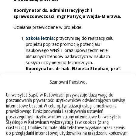
Koordynator ds. administracyjnych i
sprawozdawczości: mgr Patrycja Wajda-Mierzwa.
Działania przewidziane w projekcie:
Szkoła letnia:
przyczyni się do realizacji celu
projektu poprzez promocję potencjału
naukowego WNŚiT oraz upowszechnienie
aktualnych trendów badawczych w naukach
ścisłych i inżynieryjno-technicznych.
Koordynator: dr hab. Elżbieta Stephan, prof.
UŚ
Z najlepszymi przez naukę – warsztaty
Szanowni Państwo,
popularnonaukowe
: przyczynią się do
pobudzenia ciekawości poznawczej, kreatywności
Uniwersytet Śląski w Katowicach przywiązuje dużą wagę do
i chęci pogłębiania wiedzy. Ponadto uczestnicy
poszanowania prywatności użytkowników odwiedzających serwisy
warsztatów zaczną identyfikować Uniwersytet
internetowe Uczelni. W celu optymalizacji usług, umożliwienia
prawidłowego funkcjonowania i zapisywania ustawień
Śląski jako miejsce, w którym studiując można
poszczególnych użytkowników, strony internetowe Uniwersytetu
zdobywać wysokie kwalifikacje, pracować w
Śląskiego w Katowicach wykorzystują tzw. cookies (z ang.
nowoczesnych laboratoriach, współuczestniczyć
ciasteczka). Cookies to małe pliki tekstowe wysyłane przez serwis
w międzynarodowych projektach.
do przeglądarki internetowej użytkownika na urządzeniu końcowym
Koordynatorzy: dr Aneta Szczygielska-