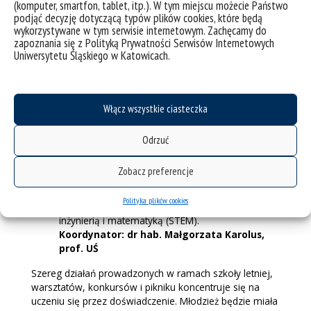
(komputer, smartfon, tablet, itp.). W tym miejscu możecie Państwo
Łaciak, dr Marcin Łaciak
podjąć decyzję dotyczącą typów plików cookies, które będą
Z najlepszymi przez naukę – wykłady
wykorzystywane w tym serwisie internetowym. Zachęcamy do
popularnonaukowe
: wprowadzą uczniów w
zapoznania się z Polityką Prywatności Serwisów Internetowych
świat badań prowadzonych przez naukowców.
Uniwersytetu Śląskiego w Katowicach.
Uczestnicy zdobędą wiedzę o najnowszych
osiągnięciach naukowych oraz możliwościach
wykorzystania wiedzy naukowej w praktyce.
Włącz wszystkie ciasteczka
Koordynatorzy: dr Aneta Szczygielska-
Łaciak, dr Marcin Łaciak
Rodzinny Piknik Naukowy WNŚiT
: jest
Odrzuć
wydarzeniem edukacyjnym, bezpłatnym i
otwartym dla publiczności. Działanie przyczyni się
Zobacz preferencje
do realizacji celu projektu poprzez stymulowanie i
podtrzymywanie zainteresowania społeczeństwa
Polityka plików cookies
naszego regionu naukami ścisłymi, technologią,
inżynierią i matematyką (STEM).
Koordynator: dr hab. Małgorzata Karolus,
prof. UŚ
Szereg działań prowadzonych w ramach szkoły letniej,
warsztatów, konkursów i pikniku koncentruje się na
uczeniu się przez doświadczenie. Młodzież będzie miała