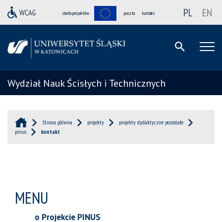
PL
EN
strefa projektów
poczta
kontakt
Wydział Nauk Ścisłych i Technicznych
Strona główna
projekty
projekty dydaktyczne pozostałe
pinus
kontakt
MENU
o Projekcie PINUS