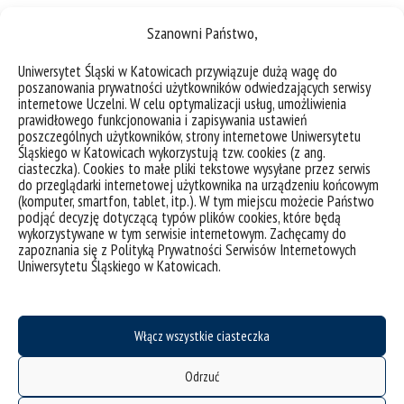
06.06.2023 r. Wykład „Władca pierścieni, czyli po co
Szanowni Państwo,
nam duże laboratoria fizyki jądrowej i cząstek
elementarnych”
Uniwersytet Śląski w Katowicach przywiązuje dużą wagę do
poszanowania prywatności użytkowników odwiedzających serwisy
31.05.2023 r. Wykład „Terapie celowe w leczeniu
internetowe Uczelni. W celu optymalizacji usług, umożliwienia
prawidłowego funkcjonowania i zapisywania ustawień
nowotworów”
poszczególnych użytkowników, strony internetowe Uniwersytetu
Śląskiego w Katowicach wykorzystują tzw. cookies (z ang.
ciasteczka). Cookies to małe pliki tekstowe wysyłane przez serwis
do przeglądarki internetowej użytkownika na urządzeniu końcowym
(komputer, smartfon, tablet, itp.). W tym miejscu możecie Państwo
podjąć decyzję dotyczącą typów plików cookies, które będą
Biuro Projektu PIN UŚ
wykorzystywane w tym serwisie internetowym. Zachęcamy do
zapoznania się z Polityką Prywatności Serwisów Internetowych
41-500 Chorzów, ul. 75. Pułku Piechoty 1A
Uniwersytetu Śląskiego w Katowicach.
pinus@us.edu.pl
Włącz wszystkie ciasteczka
Odrzuć