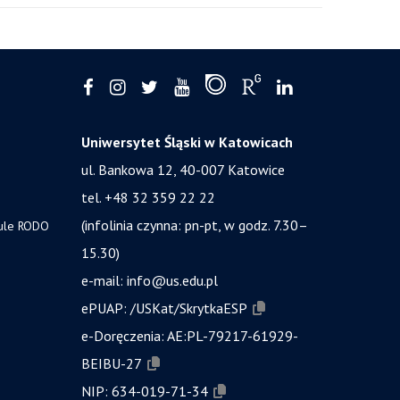
Uniwersytet Śląski w Katowicach
ul. Bankowa 12, 40-007 Katowice
tel. +48 32 359 22 22
(infolinia czynna: pn-pt, w godz. 7.30–
zule RODO
15.30)
e-mail:
info@us.edu.pl
ePUAP:
/USKat/SkrytkaESP
e-Doręczenia:
AE:PL-79217-61929-
BEIBU-27
NIP:
634-019-71-34