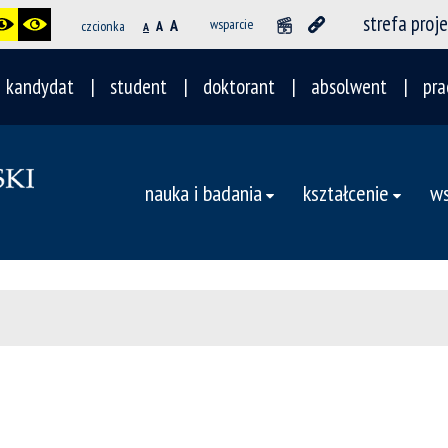
strefa proj
A
wsparcie
czcionka
A
A
kandydat
student
doktorant
absolwent
pra
nauka i badania
kształcenie
ws