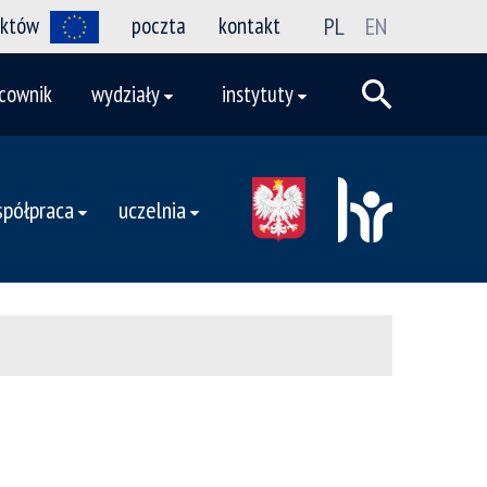
ektów
poczta
kontakt
PL
EN
cownik
wydziały
instytuty
półpraca
uczelnia