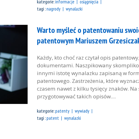
kategorie:
informacje
osiągnięcia
tagi :
nagrody
wynalazki
Warto myśleć o patentowaniu swoi
patentowym Mariuszem Grzesicza
Każdy, kto choć raz czytał opis patentow
dokumentami. Naszpikowany skomplikowa
innymi istotę wynalazku zapisaną w for
patentowego. Zastrzeżenia, które wyznacz
czasem nawet z kilku tysięcy znaków. Na
przygotowywać takich opisów....
kategorie:
patenty
wywiady
tagi :
patent
wynalazki