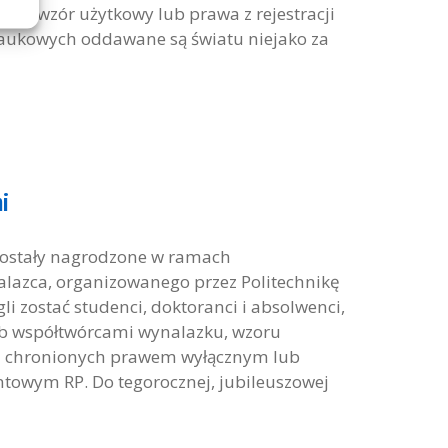
na wzór użytkowy lub prawa z rejestracji
aukowych oddawane są światu niejako za
i
i zostały nagrodzone w ramach
lazca, organizowanego przez Politechnikę
 zostać studenci, doktoranci i absolwenci,
lub współtwórcami wynalazku, wzoru
– chronionych prawem wyłącznym lub
towym RP. Do tegorocznej, jubileuszowej