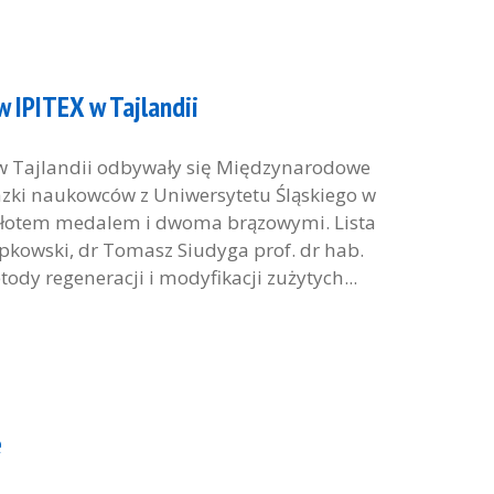
 IPITEX w Tajlandii
w Tajlandii odbywały się Międzynarodowe
azki naukowców z Uniwersytetu Śląskiego w
złotem medalem i dwoma brązowymi. Lista
apkowski, dr Tomasz Siudyga prof. dr hab.
ody regeneracji i modyfikacji zużytych...
e