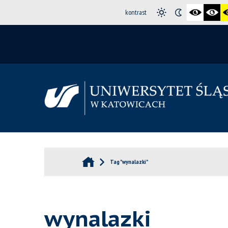
kontrast
Tag "wynalazki"
wynalazki