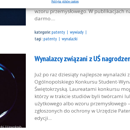
Polityka plików cookies
patentu na wynalazek, prawa ochronnego 
wzoru przemysłowego. W publikacjach n
darmo....
kategorie:
patenty
wywiady
tagi :
patenty
wynalazki
Wynalazcy związani z UŚ nagrodzen
Już po raz dziesiąty najlepsze wynalazk
Ogólnopolskiego Konkursu Student-Wyna
Świętokrzyską. Laureatami konkursu mogli
którzy w trakcie studiów byli twórcami 
użytkowego albo wzoru przemysłowego 
zgłoszonych do ochrony w Urzędzie Paten
edycji...