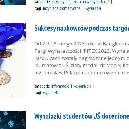
kategorie:
artykuły
gazeta uniwersytecka uś
tagi :
inżynieria biomedyczna
wynalazki
Sukcesy naukowców podczas targów
Od 2 do 6 lutego 2023 roku w Bangkoku 
Targi Wynalazczości IPITEX 2023. Wynal
Katowicach zostały nagrodzone jednym 
laureatów z UŚ: złoty medal: dr Maciej K
inż. Jarosław Polański za opracowanie met
kategorie:
informacje
osiągnięcia
tagi :
wynalazki
Wynalazki studentów UŚ docenion