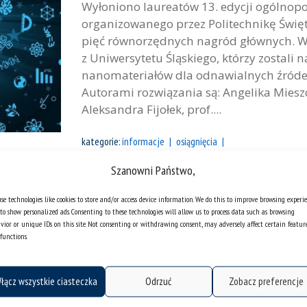
Wyłoniono laureatów 13. edycji ogólnop
organizowanego przez Politechnikę Świę
pięć równorzędnych nagród głównych. Wś
z Uniwersytetu Śląskiego, którzy zostal
nanomateriałów dla odnawialnych źródeł
Autorami rozwiązania są: Angelika Mieszc
Aleksandra Fijołek, prof....
kategorie:
informacje
osiągnięcia
tagi :
studenci
wynalazki
Szanowni Państwo,
Co patentują naukowcy z Uniwersy
se technologies like cookies to store and/or access device information. We do this to improve browsing experi
to show personalized ads. Consenting to these technologies will allow us to process data such as browsing
rzecznikiem patentowym Mariusz
vior or unique IDs on this site. Not consenting or withdrawing consent, may adversely affect certain featur
functions.
Jestem przekonany, że jest jeszcze wiel
Śląskim. Być może nie pomyśleli o tym, ż
łącz wszystkie ciasteczka
Odrzuć
Zobacz preferencje
własność intelektualną, mogą być dodat