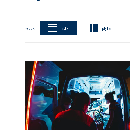
widok
lista
plytki