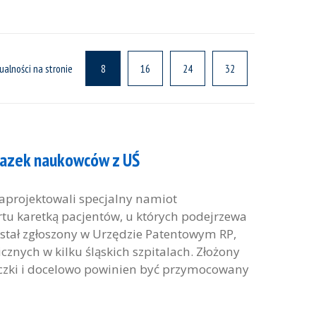
ualności na stronie
8
16
24
32
lazek naukowców z UŚ
aprojektowali specjalny namiot
u karetką pacjentów, u których podejrzewa
ostał zgłoszony w Urzędzie Patentowym RP,
cznych w kilku śląskich szpitalach. Złożony
zki i docelowo powinien być przymocowany