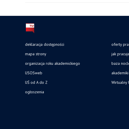
deklaracja dostępności
oferty pra
mapa strony
jak pracu
organizacja roku akademickiego
baza noc
USOSweb
akademiki
UŚ od A do Z
Wirtualny 
ogłoszenia