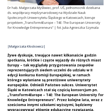
Dr hab. Małgorzata Myśliwiec, prof. UŚ, pełnomocnik dziekana
ds. współpracy międzynarodowej na Wydziale Nauk
Społecznych Uniwersytetu Śląskiego w Katowicach, kieruje
projektem „Transform4Europe – T4E: The European University
for Knowledge Entrepreneurs” | fot. Julia Agnieszka Szymala
|Małgorzata Kłoskowicz|
Żywe dyskusje, trwające nawet kilkanaście godzin
spotkania, krótkie i częste wyjazdy do różnych miast
Europy – tak wyglądały przygotowania zespołów
reprezentujących siedem uczelni do udziału w II
edycji konkursu Komisji Europejskiej, w ramach
którego wyłaniane są prestiżowe uniwersytety
europejskie.
Odnieśli Państwo sukces.
Uniwersytet
Śląski w Katowicach stał się częścią konsorcjum pn.
„Transform4Europe – T4E: The European University for
Knowledge Entrepreneurs”. Przez kolejne lata, wraz z
sześcioma innymi szkołami wyższymi, będziemy
wypracowywać głównie edukacyjne rozwiązania,