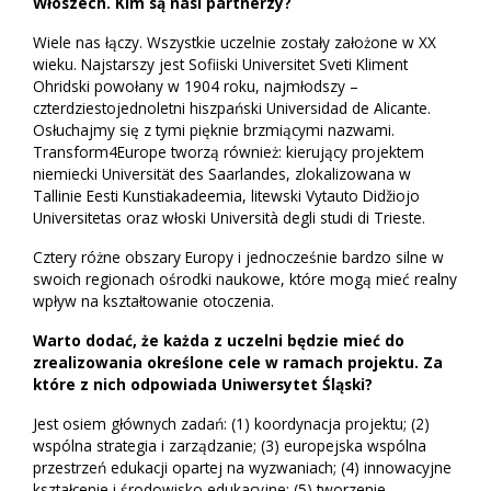
Włoszech. Kim są nasi partnerzy?
Wiele nas łączy. Wszystkie uczelnie zostały założone w XX
wieku. Najstarszy jest Sofiiski Universitet Sveti Kliment
Ohridski powołany w 1904 roku, najmłodszy –
czterdziestojednoletni hiszpański Universidad de Alicante.
Osłuchajmy się z tymi pięknie brzmiącymi nazwami.
Transform4Europe tworzą również: kierujący projektem
niemiecki Universität des Saarlandes, zlokalizowana w
Tallinie Eesti Kunstiakadeemia, litewski Vytauto Didžiojo
Universitetas oraz włoski Università degli studi di Trieste.
Cztery różne obszary Europy i jednocześnie bardzo silne w
swoich regionach ośrodki naukowe, które mogą mieć realny
wpływ na kształtowanie otoczenia.
Warto dodać, że każda z uczelni będzie mieć do
zrealizowania określone cele w ramach projektu. Za
które z nich odpowiada Uniwersytet Śląski?
Jest osiem głównych zadań: (1) koordynacja projektu; (2)
wspólna strategia i zarządzanie; (3) europejska wspólna
przestrzeń edukacji opartej na wyzwaniach; (4) innowacyjne
kształcenie i środowisko edukacyjne; (5) tworzenie