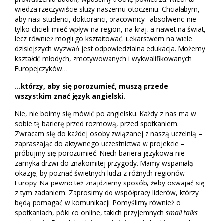
wiedza rzeczywiście służy naszemu otoczeniu. Chciałabym,
aby nasi studenci, doktoranci, pracownicy i absolwenci nie
tylko chcieli mieć wpływ na region, na kraj, a nawet na świat,
lecz również mogli go kształtować. Lekarstwem na wiele
dzisiejszych wyzwań jest odpowiedzialna edukacja. Możemy
kształcić młodych, zmotywowanych i wykwalifikowanych
Europejczyków…
…którzy, aby się porozumieć, muszą przede
wszystkim znać język angielski.
Nie, nie boimy się mówić po angielsku. Każdy z nas ma w
sobie tę barierę przed rozmową, przed spotkaniem.
Zwracam się do każdej osoby związanej z naszą uczelnią –
zapraszając do aktywnego uczestnictwa w projekcie –
próbujmy się porozumieć. Niech bariera językowa nie
zamyka drzwi do znakomitej przygody. Mamy wspaniałą
okazję, by poznać świetnych ludzi z różnych regionów
Europy. Na pewno też znajdziemy sposób, żeby oswajać się
z tym zadaniem. Zaprosimy do współpracy liderów, którzy
będą pomagać w komunikacji. Pomyślimy również o
spotkaniach, póki co online, takich przyjemnych
small talks