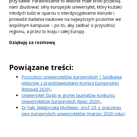
przy kawie. Paradoksalnie to właśnie małe kroki pozwolą
nam zbudować silny europejski uniwersytet, który kształci
młodych ludzi w oparciu o interdyscyplinarne kierunki i
prowadzi badania naukowe na najwyższym poziomie we
wspólnym kampusie – po to, aby zadbać o przyszłość
regionu, a przez to kraju i całej Europy.
Dziękuję za rozmowę
.
Powiązane treści:
Przyszłość uniwersytetów europejskich | Spotkania
rektorów z przedstawicielami Komisji Europejskiej
(listopad 2020)
,
Uniwersytet Śląski w gronie laureatów konkursu
Uniwersytetów Europejskich (lipiec 2020)
,
Dr hab. Małgorzata Myśliwiec, prof. UŚ o znaczeniu
sieci europejskich uniwersytetów (marzec 2020 roku)
.