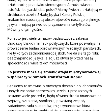
działa trochę przeciwko stereotypom. A może właśnie
estoński, bułgarski lub… polski? Mamy świetnie działającą w
strukturach uczelni Szkołę Języka i Kultury Polskiej,
znakomicie nauczającą obcokrajowców naszego pięknego
języka, mającą prawo do przyznawania certyfikatów.
Mówmy o tym głośno.
Ponadto jest wiele tematów badawczych z zakresu
chociażby bliskich mi nauk politycznych, które pozwalają na
prowadzenie badań porównawczych w różnych państwach,
nie tylko tych zachodnioeuropejskich. Nie da się tego robić
bez znajomości języka, a sojusz otworzy przed naszą
społecznością wiele takich możliwości.
Co jeszcze może się zmienić dzięki międzynarodowej
współpracy w ramach Transform4Europe?
Będziemy rozmawiać o otwartym dostępie do laboratoriów
i innych zasobów partnerskich uczelni. Uproszczonych
zostanie wiele procedur, będą również środki finansowe na
wyjazdy, szkolenia, spotkania, powstaną zespoły
zadaniowe, rada studentów, międzynarodowe biura
zajmujące się m.in. mobilnością, komunikacją, wsparciem