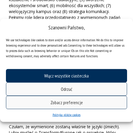
ekosystemów smart; (6) mobilność dla wszystkich; (7)
wielojęzyczny kampus oraz (8) strategia komunikacji.
Pełnimy rolę lidera przedostatniego z wymienionych zadań
oraz jesteśmy współodpowiedzialni za realizację celu
Szanowni Państwo,
trzeciego, czyli projektowania edukacji opartej na
wyzwaniach. Chociaż wszystkie cele brzmią jak jedno wielkie
We use technologies like cookies to store and/or access device information. We do this to improve
wyzwanie, wolę o nich myśleć jak o przygodzie.
browsing experience and to show personalized ads. Consenting to these technologies will allow us
to process data such as browsing behavior or unique IDs on this site. Not consenting or
My Europejczycy zaczynamy się niestety zamykać w ciasnych
withdrawing consent, may adversely affect certain features and functions.
bańkach nacjonalizmów. Bez otwartości na inność nie
odkryjemy niczego ani w nauce, ani w życiu. Na tym polega
urok wychodzenia poza obszar tego, co jest dobrze znane.
Włącz wszystkie ciasteczka
Jaka jest tożsamość europejska? Wielojęzyczna. Po Brexicie
nie jest to świat skazany na komunikację wyłącznie w języku
angielskim. Europejczyk nie może też ograniczyć się do
Odrzuć
własnego języka. Kluczem do sukcesu będzie zwiększenie
mobilności naszych studentów, doktorantów i pracowników,
Zobacz preferencje
a także związana z tym nauka języków obcych.
Polityka plików cookies
Niemiecki, hiszpański, włoski? Chętnie.
Czułam, że wymienione zostaną właśnie te języki (
śmiech
).
Lubię myśleć o Transform4Europe jak o projekcie, który