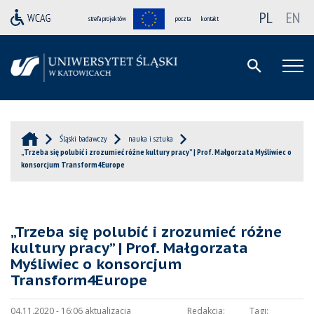
PL
EN
strefa projektów
poczta
kontakt
Śląski badawczy
nauka i sztuka
„Trzeba się polubić i zrozumieć różne kultury pracy” | Prof. Małgorzata Myśliwiec o
konsorcjum Transform4Europe
„Trzeba się polubić i zrozumieć różne
kultury pracy” | Prof. Małgorzata
Myśliwiec o konsorcjum
Transform4Europe
04.11.2020 - 16:06 aktualizacja
Redakcja:
Tagi: