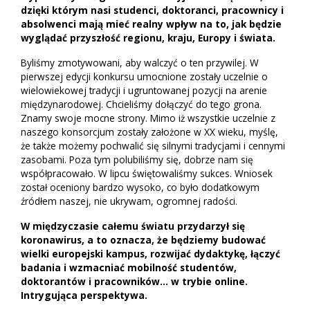
dzięki którym nasi studenci, doktoranci, pracownicy i
absolwenci mają mieć realny wpływ na to, jak będzie
wyglądać przyszłość regionu, kraju, Europy i świata.
Byliśmy zmotywowani, aby walczyć o ten przywilej. W
pierwszej edycji konkursu umocnione zostały uczelnie o
wielowiekowej tradycji i ugruntowanej pozycji na arenie
międzynarodowej. Chcieliśmy dołączyć do tego grona.
Znamy swoje mocne strony. Mimo iż wszystkie uczelnie z
naszego konsorcjum zostały założone w XX wieku, myślę,
że także możemy pochwalić się silnymi tradycjami i cennymi
zasobami. Poza tym polubiliśmy się, dobrze nam się
współpracowało. W lipcu świętowaliśmy sukces. Wniosek
został oceniony bardzo wysoko, co było dodatkowym
źródłem naszej, nie ukrywam, ogromnej radości.
W międzyczasie całemu światu przydarzył się
koronawirus, a to oznacza, że będziemy budować
wielki europejski kampus, rozwijać dydaktykę, łączyć
badania i wzmacniać mobilność studentów,
doktorantów i pracowników… w trybie online.
Intrygująca perspektywa.