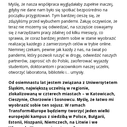
Myślę, że nasza współpraca wyglądałaby zupełnie inaczej,
gdyby nie dane nam było się spotkać bezpośrednio na
początku przygotowań. Tym bardziej cieszę się, że
zdążyliśmy przed wybuchem pandemii. Żałuję oczywiście, że
teraz nie możemy się odwiedzać, na szczęście oswajamy
się z narzędziami pracy zdalnej od kilku miesięcy, co
sprawia, że coraz bardziej jestem sobie w stanie wyobrazić
realizację każdego z zamierzonych celów w trybie online.
Niemniej czekam, pewnie jak każdy z nas, na świat po
pandemii, który pozwoli ruszyć w drogę, odwiedzić naszych
partnerów, zaprosić ich do Polski, zaoferować wyjazdy
studentom, doktorantom i pracownikom naszej uczelni,
otworzyć laboratoria, biblioteki i… umysły.
Od osiemnastu lat jestem związana z Uniwersytetem
Śląskim, największą uczelnią w regionie,
zlokalizowaną w czterech miastach – w Katowicach,
Cieszynie, Chorzowie i Sosnowcu. Myślę, że łatwo mi
wyobrazić sobie ten sojusz. W ramach
Transform4Europe będziemy tworzyć jeden wielki
europejski kampus z siedzibą w Polsce, Bułgarii,
Estonii, Hiszpanii, Niemczech, na Litwie i we