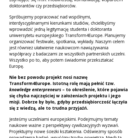
doktorantów czy przedsiębiorców.
Spróbujemy popracować nad wspólnymi,
interdyscyplinarnymi kierunkami studiów, chcielibyśmy
wprowadzić jedną legitymację studenta i doktoranta
uniwersytetu europejskiego Transform4Europe. Planujemy
organizować festiwale, spotkania, wykłady. Naszym celem
jest również ułatwienie naukowcom nawiązywania
współpracy z badaczami ze wszystkich partnerskich uczelni.
Wszystko po to, aby potem świadomie przekształcać
Europę.
Nie bez powodu projekt nosi nazwę
Transform4Europe. Istotną rolę mają pełnić tzw.
knowledge enterpreneurs
– to określenie, które pojawia
się chyba najczęściej w założeniach projektu i jego
misji. Dobrze by było, gdyby przedsiębiorczość łączyła
się z wiedzą, ale to trudna przyjaźń.
Jesteśmy uczelniami europejskimi. Podejmujmy tematy
naukowe ważne z perspektywy cywilizacyjnych wyzwań.
Projektujmy nowe ścieżki kształcenia. Odświeżmy sposób
prowadzenia badań, wpuśćmy trochę powietrza. Niech ta