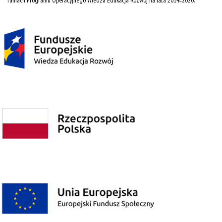
ramach Programu Operacyjnego Wiedza Edukacja Rozwój na lata 2014˗2020.