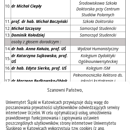
Środowiskowa Szkoła
10.
dr Michał Ciepły
Doktorska przy Centrum
Studiów Polarnych
11.
prof. dr hab. Michał Baczyński
Szkoła Doktorska
12.
Michał Szczęsny
Samorząd Studencki
13.
Dominik Kołodziej
Samorząd Studencki
osoby z głosem doradczym :
14.
dr hab. Anna Kałuża, prof. UŚ
Wydział Humanistyczny
dr Katarzyna Sujkowska, prof.
Kolegium Dydaktyki
15.
UŚ
Ogólnouniwersyteckiej
16.
dr hab. Edyta Sierka, prof. UŚ
Kolegium ISM
Pełnomocniczka Rektora ds.
17.
dr Marzena Będkowska-Obłąk
jakości kształcenia i
akredytacji
Szanowni Państwo,
Centrum Wychowania
18.
mgr Adam Suchański
Fizycznego i Sportu
Uniwersytet Śląski w Katowicach przywiązuje dużą wagę do
Studium Praktycznej Nauki
poszanowania prywatności użytkowników odwiedzających serwisy
19.
mgr Agata Adamczyk-Gzara
Języków Obcych
internetowe Uczelni. W celu optymalizacji usług, umożliwienia
prawidłowego funkcjonowania i zapisywania ustawień
20.
mgr Urszula Miemiec
Kierownik Działu Kształcenia
poszczególnych użytkowników, strony internetowe Uniwersytetu
Kierownik Centrum Obsługi
Śląskiego w Katowicach wykorzystują tzw. cookies (z ang.
21.
lic. Gabriela Wilczyńska