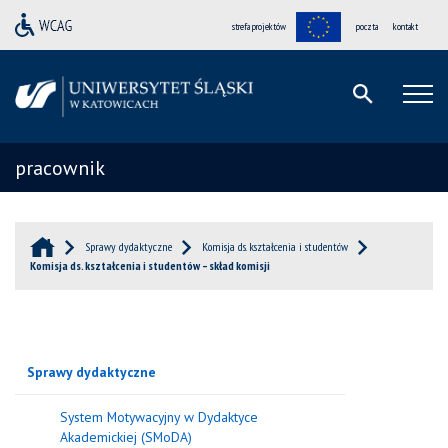
strefa projektów
poczta
kontakt
pracownik
Sprawy dydaktyczne
Komisja ds. kształcenia i studentów
Komisja ds. kształcenia i studentów – skład komisji
Sprawy dydaktyczne
System Motywacyjny w Dydaktyce
Akademickiej (SMoDA)