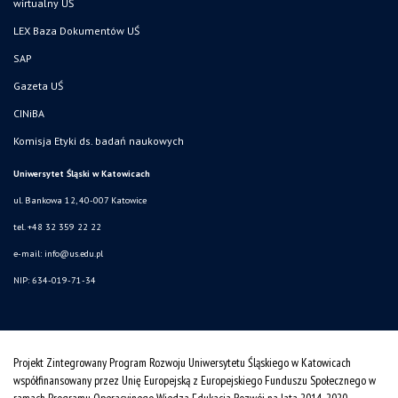
wirtualny UŚ
LEX Baza Dokumentów UŚ
SAP
Gazeta UŚ
CINiBA
Komisja Etyki ds. badań naukowych
Uniwersytet Śląski w Katowicach
ul. Bankowa 12, 40-007 Katowice
tel. +48 32 359 22 22
e-mail: info@us.edu.pl
NIP: 634-019-71-34
Projekt Zintegrowany Program Rozwoju Uniwersytetu Śląskiego w Katowicach
współfinansowany przez Unię Europejską z Europejskiego Funduszu Społecznego w