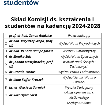
studentów
Skład Komisji ds. kształcenia i
studentów na kadencję 2024-2028
1.
prof. dr hab. Zenon Gajdzica
Przewodniczący
dr hab. Krzysztof Szopa, prof.
2.
Wydział Nauk Przyrodniczych
UŚ
3.
dr hab. Renata Dampc Jarosz
Wydział Humanistyczny
4.
dr Monika Żak
Wydział Nauk Społecznych
dr Joanna Maszybrocka, prof.
Wydział Nauk Ścisłych i
5.
UŚ
Technicznych
6.
dr Urszula Torbus
Wydział Prawa i Administracji
Wydział Sztuki i Nauk o
7.
dr Ilona Fajfer-Kruczek
Edukacji
8.
ks. dr Wojciech Surmiak
Wydział Teologiczny
Szkoła Filmowa im. K.
9.
dr Katarzyna Forst
Kieślowskiego
Międzynarodowa