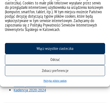
Studentów
ciasteczka). Cookies to małe pliki tekstowe wysyłane przez serwis
Kierownik Działu Jakości i
do przeglądarki internetowej użytkownika na urządzeniu końcowym
22.
mgr Przemysław Grzonka
(komputer, smartfon, tablet, itp.). W tym miejscu możecie Państwo
Analiz Strategicznych
podjąć decyzję dotyczącą typów plików cookies, które będą
23.
dr Małgorzata Domagała
ZNP
wykorzystywane w tym serwisie internetowym. Zachęcamy do
dr hab. Jolanta Gwioździk,
zapoznania się z Polityką Prywatności Serwisów Internetowych
24.
NSZZ Solidarność
prof. UŚ
Uniwersytetu Śląskiego w Katowicach.
25.
mgr inż. Julia Zając
URSD
W pracach komisji do spraw kształcenia i studentów
uczestniczy także
Włącz wszystkie ciasteczka
dr Katarzyna Trynda, prof UŚ – Prorektor ds. kształcenia i
studentów
Odrzuć
Zobacz preferencje
Materiały na posiedzenie Komisji ds. kształcenia i
studentów
Polityka plików cookies
Kadencja 2024-2028
Kadencja 2020-2024