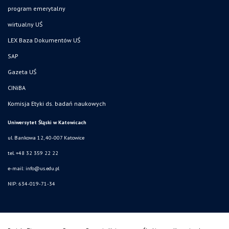
program emerytalny
wirtualny UŚ
LEX Baza Dokumentów UŚ
SAP
Gazeta UŚ
CINiBA
Komisja Etyki ds. badań naukowych
Uniwersytet Śląski w Katowicach
ul. Bankowa 12, 40-007 Katowice
tel. +48 32 359 22 22
e-mail: info@us.edu.pl
NIP: 634-019-71-34