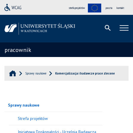
strefa projektów
poczta
kontakt
pracownik
Sprawy naukowe
Komercjalizacja i badawcze prace zlecone
Sprawy naukowe
Strefa projektów
Inicjatywa Doskonałości - Uczelnia Badawcza