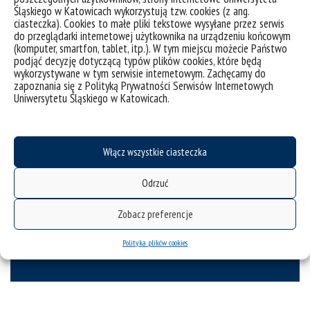
Śląskiego w Katowicach wykorzystują tzw. cookies (z ang.
ciasteczka). Cookies to małe pliki tekstowe wysyłane przez serwis
do przeglądarki internetowej użytkownika na urządzeniu końcowym
(komputer, smartfon, tablet, itp.). W tym miejscu możecie Państwo
Spółka celowa Uczelni – SPIN-US
podjąć decyzję dotyczącą typów plików cookies, które będą
wykorzystywane w tym serwisie internetowym. Zachęcamy do
zapoznania się z Polityką Prywatności Serwisów Internetowych
Uniwersytetu Śląskiego w Katowicach.
Włącz wszystkie ciasteczka
Odrzuć
Zobacz preferencje
Badawcze prace zlecone
Polityka plików cookies