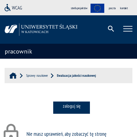
strefa projektów
poczta
kontakt
pracownik
Sprawy naukowe
Ewaluacja jakości naukowej
zaloguj się
Nie masz uprawnień, aby zobaczyć tę stronę