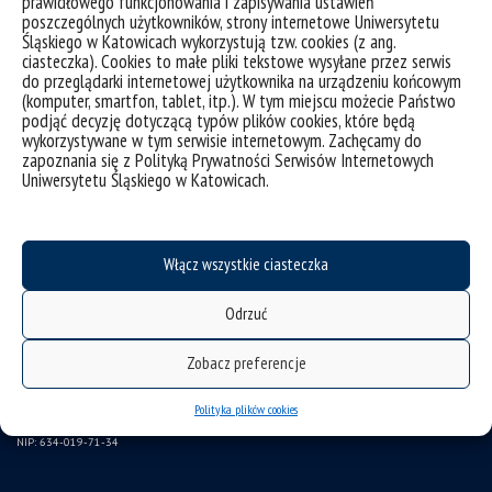
prawidłowego funkcjonowania i zapisywania ustawień
poszczególnych użytkowników, strony internetowe Uniwersytetu
ubezpieczenie pracowników
Śląskiego w Katowicach wykorzystują tzw. cookies (z ang.
ciasteczka). Cookies to małe pliki tekstowe wysyłane przez serwis
program emerytalny
do przeglądarki internetowej użytkownika na urządzeniu końcowym
(komputer, smartfon, tablet, itp.). W tym miejscu możecie Państwo
wirtualny UŚ
podjąć decyzję dotyczącą typów plików cookies, które będą
LEX Baza Dokumentów UŚ
wykorzystywane w tym serwisie internetowym. Zachęcamy do
zapoznania się z Polityką Prywatności Serwisów Internetowych
SAP
Uniwersytetu Śląskiego w Katowicach.
Gazeta UŚ
CINiBA
Włącz wszystkie ciasteczka
Komisja Etyki ds. badań naukowych
Odrzuć
Uniwersytet Śląski w Katowicach
ul. Bankowa 12, 40-007 Katowice
Zobacz preferencje
tel. +48 32 359 22 22
Polityka plików cookies
e-mail: info@us.edu.pl
NIP: 634-019-71-34