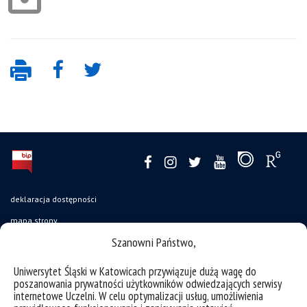
deklaracja dostępności
mapa strony
Szanowni Państwo,
oferty pracy
struktura uczelni
Uniwersytet Śląski w Katowicach przywiązuje dużą wagę do
poszanowania prywatności użytkowników odwiedzających serwisy
zgłaszanie naruszeń
internetowe Uczelni. W celu optymalizacji usług, umożliwienia
instrukcja logowania do intranetu