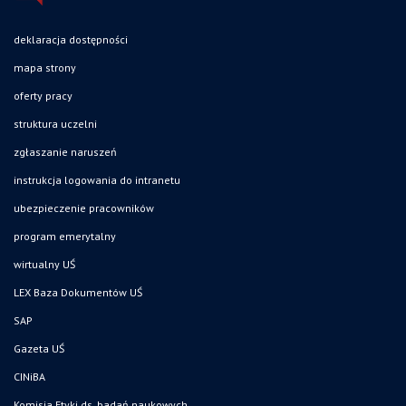
deklaracja dostępności
mapa strony
oferty pracy
struktura uczelni
zgłaszanie naruszeń
instrukcja logowania do intranetu
ubezpieczenie pracowników
program emerytalny
wirtualny UŚ
LEX Baza Dokumentów UŚ
SAP
Gazeta UŚ
CINiBA
Komisja Etyki ds. badań naukowych