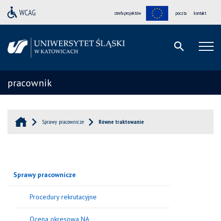
strefa projektów
poczta
kontakt
pracownik
Sprawy pracownicze
Równe traktowanie
Sprawy pracownicze
Procedury rekrutacyjne
Ocena okresowa NA