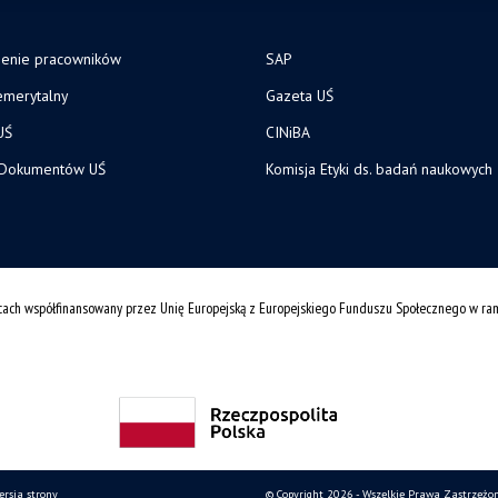
zenie pracowników
SAP
merytalny
Gazeta UŚ
UŚ
CINiBA
 Dokumentów UŚ
Komisja Etyki ds. badań naukowych
cach współfinansowany przez Unię Europejską z Europejskiego Funduszu Społecznego w r
ersja strony
© Copyright 2026 - Wszelkie Prawa Zastrzeżo