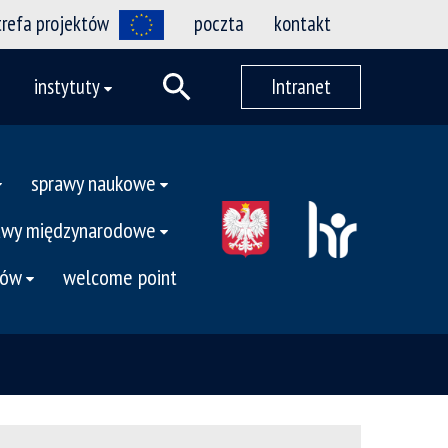
trefa projektów
poczta
kontakt
instytuty
Intranet
sprawy naukowe
awy międzynarodowe
tów
welcome point