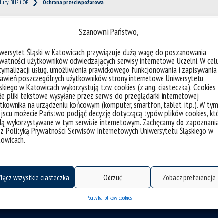
edury BHP i OP
Ochrona przeciwpożarowa
Szanowni Państwo,
iwersytet Śląski w Katowicach przywiązuje dużą wagę do poszanowania
watności użytkowników odwiedzających serwisy internetowe Uczelni. W cel
ymalizacji usług, umożliwienia prawidłowego funkcjonowania i zapisywania
awień poszczególnych użytkowników, strony internetowe Uniwersytetu
skiego w Katowicach wykorzystują tzw. cookies (z ang. ciasteczka). Cookies
e pliki tekstowe wysyłane przez serwis do przeglądarki internetowej
tkownika na urządzeniu końcowym (komputer, smartfon, tablet, itp.). W tym
jscu możecie Państwo podjąć decyzję dotyczącą typów plików cookies, kt
dą wykorzystywane w tym serwisie internetowym. Zachęcamy do zapoznani
 z Polityką Prywatności Serwisów Internetowych Uniwersytetu Śląskiego w
towicach.
łącz wszystkie ciasteczka
Odrzuć
Zobacz preferencje
Polityka plików cookies