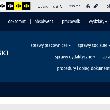
s
A
wsparcie
czcionka
A
A
doktorant
absolwent
pracownik
wydziały
sprawy pracownicze
sprawy socjalne
sprawy dydaktyczne
spr
procedury i obieg dokumen