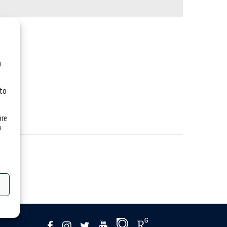
u
 to
óre
a