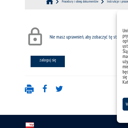
Procedury i obieg dokumentów
Instrukcje i proc
Un
pry
Nie masz uprawnień, aby zobaczyć tę stronę
opt
ust
Ślą
mał
zaloguj się
uży
mie
bę
się
Ka
W