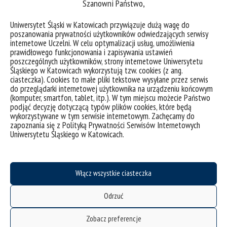
Szanowni Państwo,
deklaracja dostępności
Uniwersytet Śląski w Katowicach przywiązuje dużą wagę do
poszanowania prywatności użytkowników odwiedzających serwisy
mapa strony
internetowe Uczelni. W celu optymalizacji usług, umożliwienia
prawidłowego funkcjonowania i zapisywania ustawień
oferty pracy
poszczególnych użytkowników, strony internetowe Uniwersytetu
Śląskiego w Katowicach wykorzystują tzw. cookies (z ang.
struktura uczelni
ciasteczka). Cookies to małe pliki tekstowe wysyłane przez serwis
zgłaszanie naruszeń
do przeglądarki internetowej użytkownika na urządzeniu końcowym
(komputer, smartfon, tablet, itp.). W tym miejscu możecie Państwo
instrukcja logowania do intranetu
podjąć decyzję dotyczącą typów plików cookies, które będą
wykorzystywane w tym serwisie internetowym. Zachęcamy do
ubezpieczenie pracowników
zapoznania się z Polityką Prywatności Serwisów Internetowych
Uniwersytetu Śląskiego w Katowicach.
program emerytalny
wirtualny UŚ
LEX Baza Dokumentów UŚ
Włącz wszystkie ciasteczka
SAP
Odrzuć
Gazeta UŚ
CINiBA
Zobacz preferencje
Komisja Etyki ds. badań naukowych