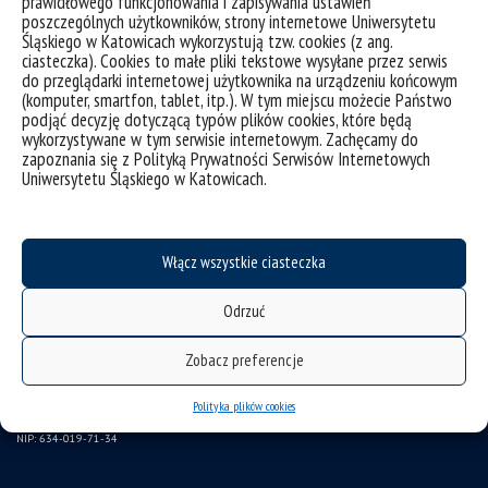
prawidłowego funkcjonowania i zapisywania ustawień
poszczególnych użytkowników, strony internetowe Uniwersytetu
ubezpieczenie pracowników
Śląskiego w Katowicach wykorzystują tzw. cookies (z ang.
ciasteczka). Cookies to małe pliki tekstowe wysyłane przez serwis
program emerytalny
do przeglądarki internetowej użytkownika na urządzeniu końcowym
(komputer, smartfon, tablet, itp.). W tym miejscu możecie Państwo
wirtualny UŚ
podjąć decyzję dotyczącą typów plików cookies, które będą
LEX Baza Dokumentów UŚ
wykorzystywane w tym serwisie internetowym. Zachęcamy do
zapoznania się z Polityką Prywatności Serwisów Internetowych
SAP
Uniwersytetu Śląskiego w Katowicach.
Gazeta UŚ
CINiBA
Włącz wszystkie ciasteczka
Komisja Etyki ds. badań naukowych
Odrzuć
Uniwersytet Śląski w Katowicach
ul. Bankowa 12, 40-007 Katowice
Zobacz preferencje
tel. +48 32 359 22 22
Polityka plików cookies
e-mail: info@us.edu.pl
NIP: 634-019-71-34