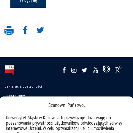
zaloguj się
deklaracja dostępności
mapa strony
Szanowni Państwo,
oferty pracy
struktura uczelni
Uniwersytet Śląski w Katowicach przywiązuje dużą wagę do
poszanowania prywatności użytkowników odwiedzających serwisy
zgłaszanie naruszeń
internetowe Uczelni. W celu optymalizacji usług, umożliwienia
instrukcja logowania do intranetu