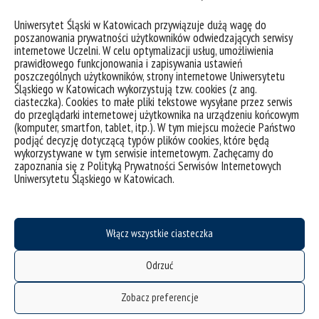
deklaracja dostępności
Uniwersytet Śląski w Katowicach przywiązuje dużą wagę do
mapa strony
poszanowania prywatności użytkowników odwiedzających serwisy
internetowe Uczelni. W celu optymalizacji usług, umożliwienia
oferty pracy
prawidłowego funkcjonowania i zapisywania ustawień
poszczególnych użytkowników, strony internetowe Uniwersytetu
struktura uczelni
Śląskiego w Katowicach wykorzystują tzw. cookies (z ang.
ciasteczka). Cookies to małe pliki tekstowe wysyłane przez serwis
zgłaszanie naruszeń
do przeglądarki internetowej użytkownika na urządzeniu końcowym
instrukcja logowania do intranetu
(komputer, smartfon, tablet, itp.). W tym miejscu możecie Państwo
podjąć decyzję dotyczącą typów plików cookies, które będą
ubezpieczenie pracowników
wykorzystywane w tym serwisie internetowym. Zachęcamy do
zapoznania się z Polityką Prywatności Serwisów Internetowych
program emerytalny
Uniwersytetu Śląskiego w Katowicach.
wirtualny UŚ
LEX Baza Dokumentów UŚ
Włącz wszystkie ciasteczka
SAP
Gazeta UŚ
Odrzuć
CINiBA
Zobacz preferencje
Komisja Etyki ds. badań naukowych