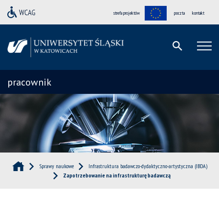
strefa projektów
poczta
kontakt
pracownik
Sprawy naukowe
Infrastruktura badawczo-dydaktyczno-artystyczna (IBDA)
Zapotrzebowanie na infrastrukturę badawczą