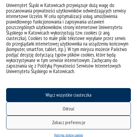
zawiadomienie o nadaniu stopnia doktora
Uniwersytet Śląski w Katowicach przywiązuje dużą wagę do
wszczęte na podstawie ustawy z dnia 3 lipca
poszanowania prywatności użytkowników odwiedzających serwisy
2018 – Przepisy wprowadzające ustawę – Prawo
internetowe Uczelni. W celu optymalizacji usług, umożliwienia
o szkolnictwie wyższym i nauce
prawidłowego funkcjonowania i zapisywania ustawień
zawiadomienie o nadaniu stopnia doktora
poszczególnych użytkowników, strony internetowe Uniwersytetu
habilitowanego na podstawie ustawy z dnia 3
Śląskiego w Katowicach wykorzystują tzw. cookies (z ang.
ciasteczka). Cookies to małe pliki tekstowe wysyłane przez serwis
lipca 2018 – Przepisy wprowadzające ustawę –
do przeglądarki internetowej użytkownika na urządzeniu końcowym
Prawo o szkolnictwie wyższym i nauce
(komputer, smartfon, tablet, itp.). W tym miejscu możecie Państwo
podjąć decyzję dotyczącą typów plików cookies, które będą
wykorzystywane w tym serwisie internetowym. Zachęcamy do
zapoznania się z Polityką Prywatności Serwisów Internetowych
Uniwersytetu Śląskiego w Katowicach.
Włącz wszystkie ciasteczka
Odrzuć
Zobacz preferencje
deklaracja dostępności
Polityka plików cookies