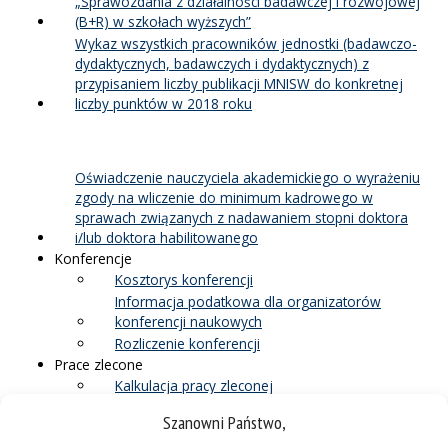
„Sprawozdania z działalności badawczej i rozwojowej
(B+R) w szkołach wyższych”
Wykaz wszystkich pracowników jednostki (badawczo-
dydaktycznych, badawczych i dydaktycznych) z
przypisaniem liczby publikacji MNISW do konkretnej
liczby punktów w 2018 roku
Oświadczenie nauczyciela akademickiego o wyrażeniu
zgody na wliczenie do minimum kadrowego w
sprawach związanych z nadawaniem stopni doktora
i/lub doktora habilitowanego
Konferencje
Kosztorys konferencji
Informacja podatkowa dla organizatorów
konferencji naukowych
Rozliczenie konferencji
Prace zlecone
Kalkulacja pracy zleconej
Protokół odbioru pracy zleconej
Szanowni Państwo,
Zawiadomienia o nadaniu stopnia: