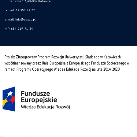
ul. Bankowa 12, 40-007 Katowice
tel. +48 32 359 22 22
e-mail: info@us.edu.pl
NIP: 634-019-71-34
Projekt Zintegrowany Program Rozwoju Uniwersytetu Śląskiego w Katowicach
współfinansowany przez Unię Europejską z Europejskiego Funduszu Społecznego w
ramach Programu Operacyjnego Wiedza Edukacja Rozwój na lata 2014˗2020.