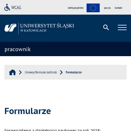
strefa projektów
poczta
kontakt
pracownik
Umowy/formularze/druki
Formularze
Formularze
Sprawozdania z działalności naukowej za rok 2018: