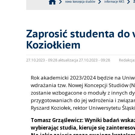
nowa koncepcja studiów
informacje NKS
Z
Zaprosić studenta do
Koziołkiem
27.10.2023 - 09:28 aktualizacja 27.10.2023 - 09:28
Redakcja
Rok akademicki 2023/2024 będzie na Uniw
wdrażania tzw. Nowej Koncepcji Studiów (N
zostanie wzbogacone o moduły z innych dy
przygotowaniach do jej wdrożenia i związa
Ryszard Koziołek, rektor Uniwersytetu Śląsk
Tomasz Grząślewicz: Wyniki badań wskazu
wybierając studia, kieruje się zainter