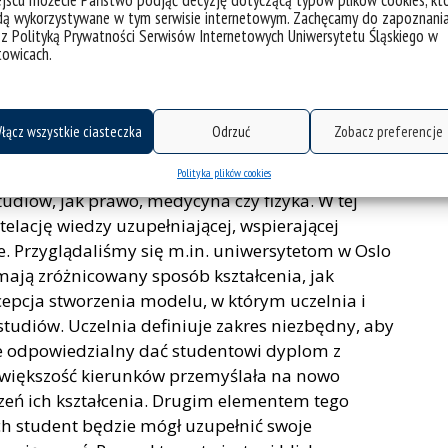
jscu możecie Państwo podjąć decyzję dotyczącą typów plików cookies, kt
ekonomia tworzą korpus programowy, układający
dą wykorzystywane w tym serwisie internetowym. Zachęcamy do zapoznani
m drugim systemie uczelnia przygotowuje program
 z Polityką Prywatności Serwisów Internetowych Uniwersytetu Śląskiego w
towicach.
kimi możliwościami modyfikacji.
 Przyglądaliśmy się uczelniom, z którymi
umbia University ze swoją ideą
core curriculum
,
łącz wszystkie ciasteczka
Odrzuć
Zobacz preferencje
kierunkowego dołączane są kursy czy obszary
a. Zaczynali od komponentu humanistycznego,
Polityka plików cookies
udiów, jak prawo, medycyna czy fizyka. W tej
elację wiedzy uzupełniającej, wspierającej
ne. Przyglądaliśmy się m.in. uniwersytetom w Oslo
 mają zróżnicowany sposób kształcenia, jak
cepcja stworzenia modelu, w którym uczelnia i
udiów. Uczelnia definiuje zakres niezbędny, aby
e odpowiedzialny dać studentowi dyplom z
większość kierunków przemyślała na nowo
zeń ich kształcenia. Drugim elementem tego
h student będzie mógł uzupełnić swoje