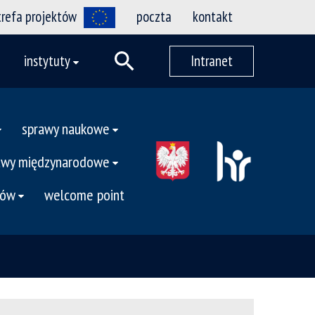
trefa projektów
poczta
kontakt
instytuty
Intranet
sprawy naukowe
awy międzynarodowe
tów
welcome point