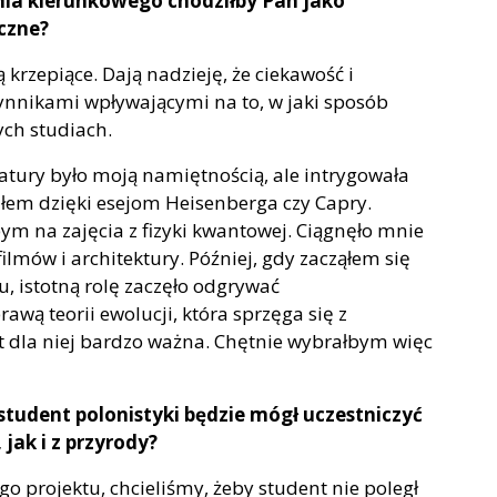
enia kierunkowego chodziłby Pan jako
czne?
 krzepiące. Dają nadzieję, że ciekawość i
ynnikami wpływającymi na to, w jaki sposób
ch studiach.
ratury było moją namiętnością, ale intrygowała
łem dzięki esejom Heisenberga czy Capry.
m na zajęcia z fizyki kwantowej. Ciągnęło mnie
 filmów i architektury. Później, gdy zacząłem się
 istotną rolę zaczęło odgrywać
wą teorii ewolucji, która sprzęga się z
st dla niej bardzo ważna. Chętnie wybrałbym więc
tudent polonistyki będzie mógł uczestniczyć
jak i z przyrody?
go projektu, chcieliśmy, żeby student nie poległ