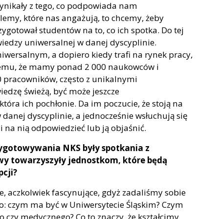
ynikały z tego, co podpowiada nam
blemy, które nas angażują, to chcemy, żeby
ygotował studentów na to, co ich spotka. Do tej
iedzy uniwersalnej w danej dyscyplinie.
niwersalnym, a dopiero kiedy trafi na rynek pracy,
i temu, że mamy ponad 2 000 naukowców i
0 pracowników, często z unikalnymi
dzę świeżą, być może jeszcze
tóra ich pochłonie. Da im poczucie, że stoją na
anej dyscyplinie, a jednocześnie wsłuchują się
 na nią odpowiedzieć lub ją objaśnić.
zygotowywania NKS były spotkania z
wy towarzyszyły jednostkom, które będą
cji?
e, aczkolwiek fascynujące, gdyż zadaliśmy sobie
go: czym ma być w Uniwersytecie Śląskim? Czym
o czy medycznego? Co to znaczy, że kształcimy