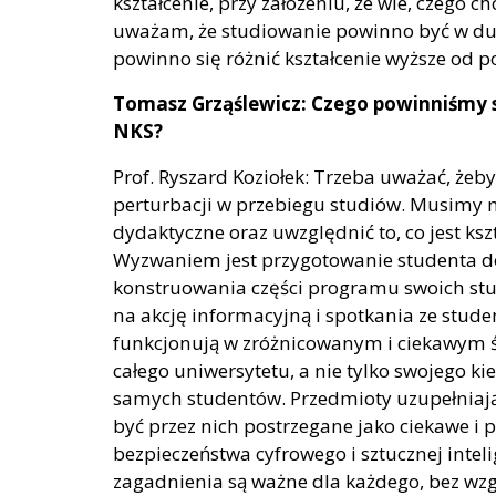
kształcenie, przy założeniu, że wie, czego ch
uważam, że studiowanie powinno być w duż
powinno się różnić kształcenie wyższe od
Tomasz Grząślewicz: Czego powinniśmy s
NKS?
Prof. Ryszard Koziołek: Trzeba uważać, żeb
perturbacji w przebiegu studiów. Musimy
dydaktyczne oraz uwzględnić to, co jest k
Wyzwaniem jest przygotowanie studenta 
konstruowania części programu swoich st
na akcję informacyjną i spotkania ze stud
funkcjonują w zróżnicowanym i ciekawym ś
całego uniwersytetu, a nie tylko swojego k
samych studentów. Przedmioty uzupełniają
być przez nich postrzegane jako ciekawe i p
bezpieczeństwa cyfrowego i sztucznej inteli
zagadnienia są ważne dla każdego, bez wzglę