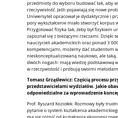
przedmioty do wyboru budować tak, aby w
rzeczywistość. Jeśli pojawiają się nowe pro
Uniwersytet opracował je dydaktycznie i prz
pory wykształcenie miało stworzyć korpus w
Przygotować fizyka tak, żeby był fizykiem u
zapoznał się z bieżącymi rzeczami. Dzięk
nauczycieli akademickich oraz ponad 3 00
kompetencjami, możemy dać studentom wie
nieskonceptualizowaną naukowo, ale taką, k
dwóch nogach: mają wiedzę podstawową w d
w rzeczywistość i próbują swoimi metodami
Tomasz Grząślewicz: Częścią procesu pr
przedstawicielami wydziałów. Jakie oba
odpowiedzialne za wprowadzenie koncep
Prof. Ryszard Koziołek: Rozmowy były trudn
pytanie o system kształcenia akademickie
ma się różnić od kształcenia ekonomiczneg