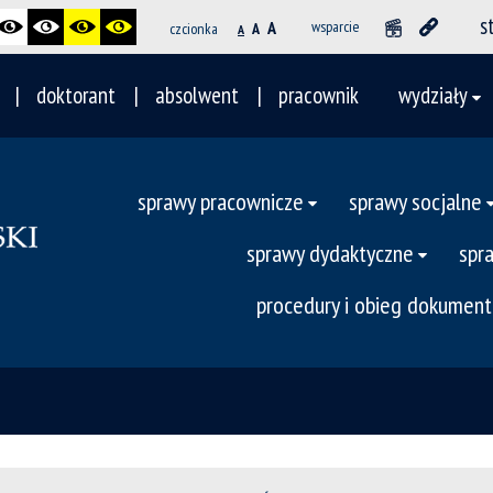
s
A
wsparcie
czcionka
A
A
doktorant
absolwent
pracownik
wydziały
sprawy pracownicze
sprawy socjalne
sprawy dydaktyczne
spr
procedury i obieg dokumen