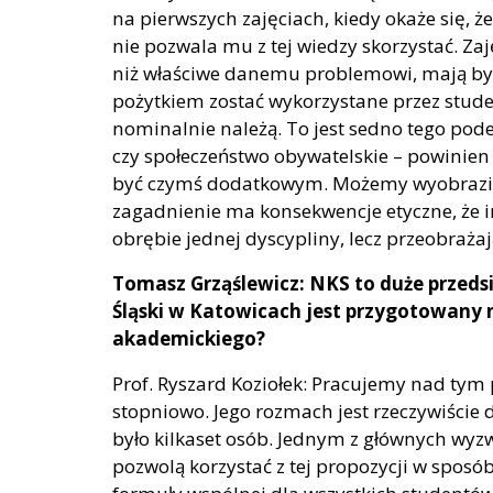
na pierwszych zajęciach, kiedy okaże się, ż
nie pozwala mu z tej wiedzy skorzystać. Zaj
niż właściwe danemu problemowi, mają by
pożytkiem zostać wykorzystane przez stude
nominalnie należą. To jest sedno tego podej
czy społeczeństwo obywatelskie – powinien 
być czymś dodatkowym. Możemy wyobrazić so
zagadnienie ma konsekwencje etyczne, że i
obrębie jednej dyscypliny, lecz przeobrażają
Tomasz Grząślewicz: NKS to duże przeds
Śląski w Katowicach jest przygotowany 
akademickiego?
Prof. Ryszard Koziołek: Pracujemy nad ty
stopniowo. Jego rozmach jest rzeczywiści
było kilkaset osób. Jednym z głównych wyzwa
pozwolą korzystać z tej propozycji w spo