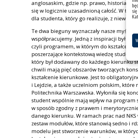
mie
anglosaskim, gdzie np. prawo, historia i 
bę
się w logicznie uzasadnioną całość. W ty
się
Ka
dla studenta, który go realizuje, z niewiel
Te dwa bieguny wyznaczały nasze myślenie.
współpracujemy. Jedną z inspiracji był Col
W
czyli programem, w którym do kształcenia 
poszerzające kontekstową wiedzę student
który był dodawany do każdego kierunku st
chwili mają pięć obszarów tworzących konst
kształcenie kierunkowe. Jest to obligatoryj
i Lejdzie, a także uczelniom polskim, które
Politechnika Warszawska. Wyłoniła się kon
student wspólnie mają wpływ na program st
w sposób zgodny z prawem i merytoryczni
danego kierunku. W ramach prac nad NKS 
zestaw modułów, które stanowią sedno i rd
modelu jest stworzenie warunków, w któryc