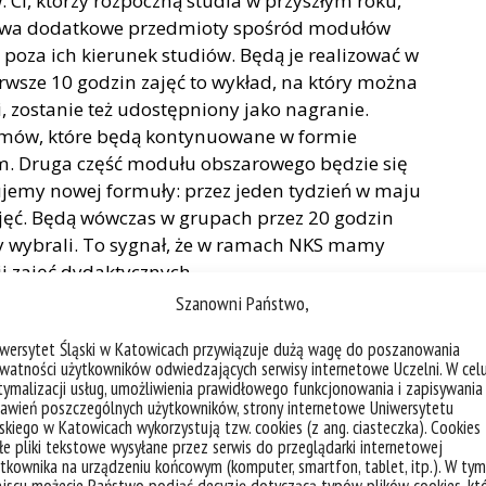
 Ci, którzy rozpoczną studia w przyszłym roku,
 dwa dodatkowe przedmioty spośród modułów
 poza ich kierunek studiów. Będą je realizować w
rwsze 10 godzin zajęć to wykład, na który można
i, zostanie też udostępniony jako nagranie.
emów, które będą kontynuowane w formie
m. Druga część modułu obszarowego będzie się
jemy nowej formuły: przez jeden tydzień w maju
jęć. Będą wówczas w grupach przez 20 godzin
y wybrali. To sygnał, że w ramach NKS mamy
i zajęć dydaktycznych.
Szanowni Państwo,
w pracy był
benchmarking
, czyli przyjrzenie się
 doświadczeń powinniśmy czerpać szczególnie?
iwersytet Śląski w Katowicach przywiązuje dużą wagę do poszanowania
watności użytkowników odwiedzających serwisy internetowe Uczelni. W cel
iędzy systemem liberalnym, który reprezentują
ymalizacji usług, umożliwienia prawidłowego funkcjonowania i zapisywania
awień poszczególnych użytkowników, strony internetowe Uniwersytetu
ej sztywnym, do którego należy m.in. Polska.
skiego w Katowicach wykorzystują tzw. cookies (z ang. ciasteczka). Cookies
aniu programu studiów i łączenie ze sobą
e pliki tekstowe wysyłane przez serwis do przeglądarki internetowej
tkownika na urządzeniu końcowym (komputer, smartfon, tablet, itp.). W tym
bardzo popularne zwłaszcza w systemie