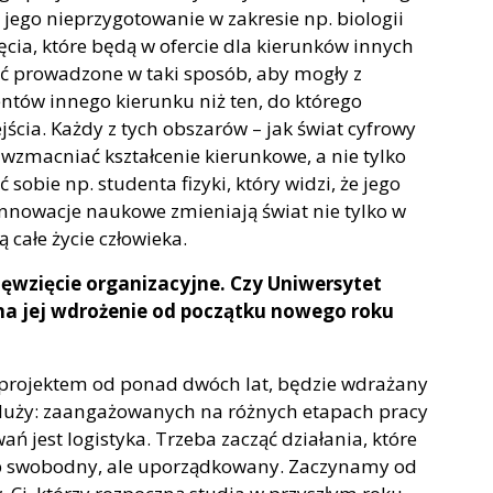
e jego nieprzygotowanie w zakresie np. biologii
ęcia, które będą w ofercie dla kierunków innych
ć prowadzone w taki sposób, aby mogły z
ntów innego kierunku niż ten, do którego
ścia. Każdy z tych obszarów – jak świat cyfrowy
wzmacniać kształcenie kierunkowe, a nie tylko
bie np. studenta fizyki, który widzi, że jego
nnowacje naukowe zmieniają świat nie tylko w
 całe życie człowieka.
ięwzięcie organizacyjne. Czy Uniwersytet
na jej wdrożenie od początku nowego roku
m projektem od ponad dwóch lat, będzie wdrażany
e duży: zaangażowanych na różnych etapach pracy
ń jest logistyka. Trzeba zacząć działania, które
sób swobodny, ale uporządkowany. Zaczynamy od