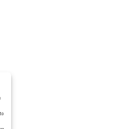
u
 to