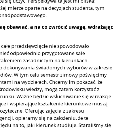
ce się uczyć. Perspektywa ta jest mi bliska:
ej mierze oparte na decyzjach studenta, tym
 ponadpodstawowego.
ię obawiać, a na co zwrócić uwagę, wdrażając
y całe przedsięwzięcie nie spowodowało
 mieć odpowiednio przygotowane sale
ształceniem zasadniczym na kierunkach.
do dokonywania świadomych wyborów w zakresie
udiów. W tym celu semestr zimowy poświęcimy
entami na wydziałach. Chcemy im pokazać, że
rodowisku wiedzy, mogą zatem korzystać z
ierunku. Ważne będzie wsłuchiwanie się w reakcje
ce i wspierające kształcenie kierunkowe muszą
ożyteczne. Oferując zajęcia z zakresu
gencji, opieramy się na założeniu, że te
du na to, jaki kierunek studiuje. Staraliśmy się