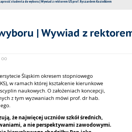
aprosić studenta do wyboru | Wywiad z rektorem UŚ prof. Ryszardem Koziołkiem
 wyboru | Wywiad z rektore
:
OO
ersytecie Śląskim okresem stopniowego
KS), w ramach której kształcenie kierunkowe
scyplin naukowych. O założeniach koncepcji,
nych z tym wyzwaniach mówi prof. dr hab.
iego.
ją, że najwięcej uczniów szkół średnich,
esowaniami, a nie perspektywami zawodowymi.