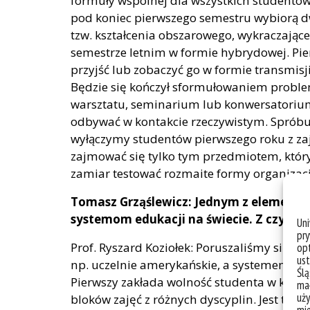
formuły wspólnej dla wszystkich studentów.
pod koniec pierwszego semestru wybiorą
tzw. kształcenia obszarowego, wykraczające
semestrze letnim w formie hybrydowej. Pie
przyjść lub zobaczyć go w formie transmisj
Będzie się kończył sformułowaniem probl
warsztatu, seminarium lub konwersatoriu
odbywać w kontakcie rzeczywistym. Spróbu
wyłączymy studentów pierwszego roku z za
zajmować się tylko tym przedmiotem, któr
zamiar testować rozmaite formy organizacj
Tomasz Grząślewicz: Jednym z elementó
systemom edukacji na świecie. Z czyich
Un
pry
Prof. Ryszard Koziołek: Poruszaliśmy się m
opt
ust
np. uczelnie amerykańskie, a systemem racz
Ślą
Pierwszy zakłada wolność studenta w kreow
mał
uży
bloków zajęć z różnych dyscyplin. Jest to 