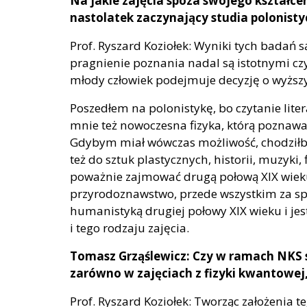
Na jakie zajęcia spoza swojego kształc
nastolatek zaczynający studia polonisty
Prof. Ryszard Koziołek: Wyniki tych badań są
pragnienie poznania nadal są istotnymi cz
młody człowiek podejmuje decyzję o wyższy
Poszedłem na polonistykę, bo czytanie lite
mnie też nowoczesna fizyka, którą poznawa
Gdybym miał wówczas możliwość, chodziłby
też do sztuk plastycznych, historii, muzyki,
poważnie zajmować drugą połową XIX wieku,
przyrodoznawstwo, przede wszystkim za spra
humanistyką drugiej połowy XIX wieku i je
i tego rodzaju zajęcia.
Tomasz Grząślewicz: Czy w ramach NKS s
zarówno w zajęciach z fizyki kwantowej, 
Prof. Ryszard Koziołek: Tworząc założenia te