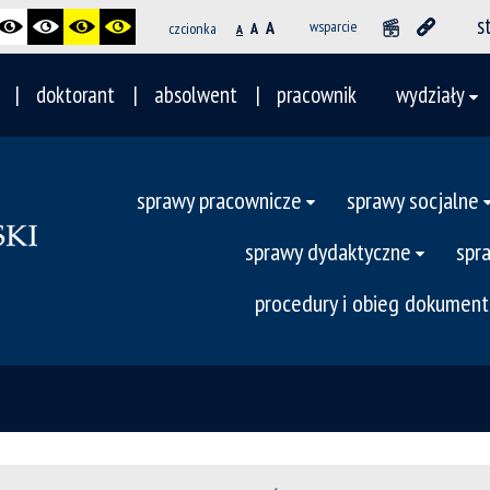
s
A
wsparcie
czcionka
A
A
doktorant
absolwent
pracownik
wydziały
sprawy pracownicze
sprawy socjalne
sprawy dydaktyczne
spr
procedury i obieg dokumen