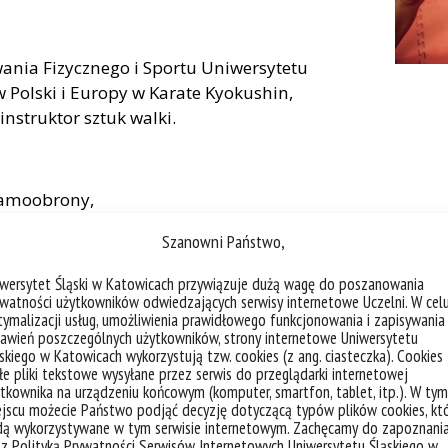
nia Fizycznego i Sportu Uniwersytetu
w Polski i Europy w Karate Kyokushin,
instruktor sztuk walki.
samoobrony,
tuacjach zagrożenia,
Szanowni Państwo,
fizycznej samoobrony.
iwersytet Śląski w Katowicach przywiązuje dużą wagę do poszanowania
utowych
) i odbywać się będą w
grupach do 20
watności użytkowników odwiedzających serwisy internetowe Uczelni. W cel
ki.
ymalizacji usług, umożliwienia prawidłowego funkcjonowania i zapisywania
awień poszczególnych użytkowników, strony internetowe Uniwersytetu
skiego w Katowicach wykorzystują tzw. cookies (z ang. ciasteczka). Cookies
e pliki tekstowe wysyłane przez serwis do przeglądarki internetowej
tkownika na urządzeniu końcowym (komputer, smartfon, tablet, itp.). W tym
wy bezpieczeństwa,
jscu możecie Państwo podjąć decyzję dotyczącą typów plików cookies, kt
 sytuacjach zagrożenia,
dą wykorzystywane w tym serwisie internetowym. Zachęcamy do zapoznani
 z Polityką Prywatności Serwisów Internetowych Uniwersytetu Śląskiego w
ickiego wokół wspólnych wartości: