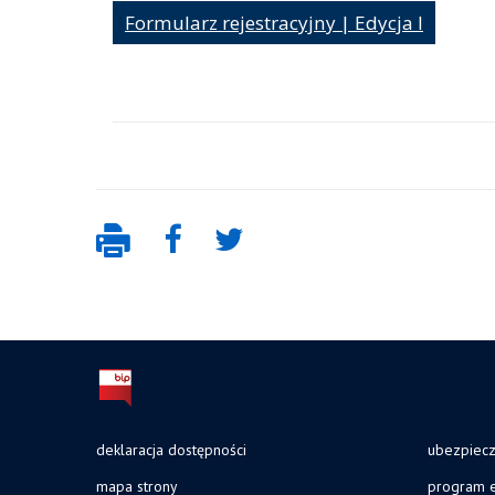
Formularz rejestracyjny | Edycja I
deklaracja dostępności
ubezpiec
mapa strony
program e