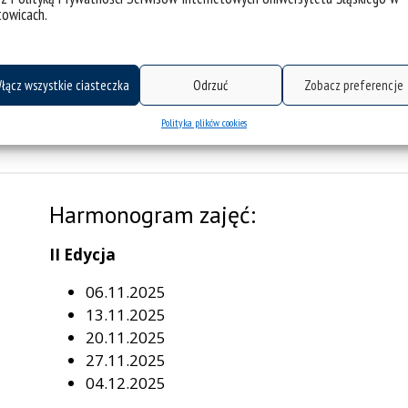
towicach.
i o siebie nawzajem
.
ycznej przy
ul. Grażyńskiego 53
w
czwartki
w
łącz wszystkie ciasteczka
Odrzuć
Zobacz preferencje
Polityka plików cookies
Harmonogram zajęć:
II Edycja
06.11.2025
13.11.2025
20.11.2025
27.11.2025
04.12.2025