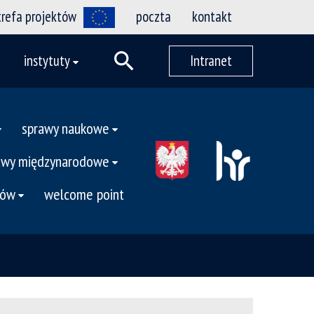
trefa projektów
poczta
kontakt
instytuty
Intranet
sprawy naukowe
awy międzynarodowe
tów
welcome point