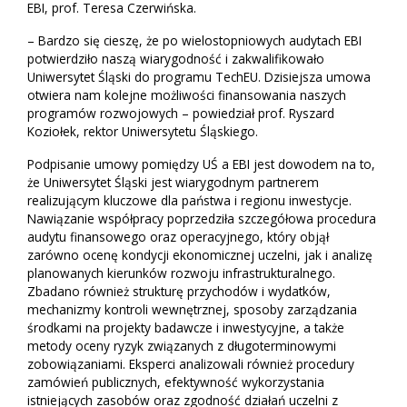
EBI, prof. Teresa Czerwińska.
– Bardzo się cieszę, że po wielostopniowych audytach EBI
potwierdziło naszą wiarygodność i zakwalifikowało
Uniwersytet Śląski do programu TechEU. Dzisiejsza umowa
otwiera nam kolejne możliwości finansowania naszych
programów rozwojowych – powiedział prof. Ryszard
Koziołek, rektor Uniwersytetu Śląskiego.
Podpisanie umowy pomiędzy UŚ a EBI jest dowodem na to,
że Uniwersytet Śląski jest wiarygodnym partnerem
realizującym kluczowe dla państwa i regionu inwestycje.
Nawiązanie współpracy poprzedziła szczegółowa procedura
audytu finansowego oraz operacyjnego, który objął
zarówno ocenę kondycji ekonomicznej uczelni, jak i analizę
planowanych kierunków rozwoju infrastrukturalnego.
Zbadano również strukturę przychodów i wydatków,
mechanizmy kontroli wewnętrznej, sposoby zarządzania
środkami na projekty badawcze i inwestycyjne, a także
metody oceny ryzyk związanych z długoterminowymi
zobowiązaniami. Eksperci analizowali również procedury
zamówień publicznych, efektywność wykorzystania
istniejących zasobów oraz zgodność działań uczelni z