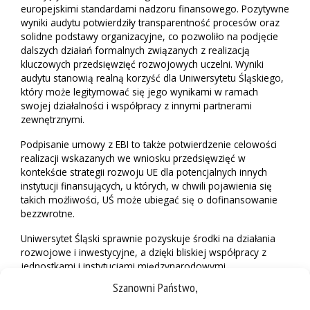
europejskimi standardami nadzoru finansowego. Pozytywne
wyniki audytu potwierdziły transparentność procesów oraz
solidne podstawy organizacyjne, co pozwoliło na podjęcie
dalszych działań formalnych związanych z realizacją
kluczowych przedsięwzięć rozwojowych uczelni. Wyniki
audytu stanowią realną korzyść dla Uniwersytetu Śląskiego,
który może legitymować się jego wynikami w ramach
swojej działalności i współpracy z innymi partnerami
zewnętrznymi.
Podpisanie umowy z EBI to także potwierdzenie celowości
realizacji wskazanych we wniosku przedsięwzięć w
kontekście strategii rozwoju UE dla potencjalnych innych
instytucji finansujących, u których, w chwili pojawienia się
takich możliwości, UŚ może ubiegać się o dofinansowanie
bezzwrotne.
Uniwersytet Śląski sprawnie pozyskuje środki na działania
rozwojowe i inwestycyjne, a dzięki bliskiej współpracy z
jednostkami i instytucjami międzynarodowymi,
państwowymi i samorządowymi możliwy jest dynamiczny
Szanowni Państwo,
rozwój infrastruktury największej uczelni województwa.
Inwestycje przyczyniają się do poprawy jakości kształcenia,