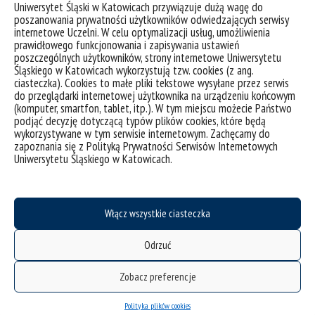
Uniwersytet Śląski w Katowicach przywiązuje dużą wagę do
prowadzenia badań, a także transformacji regionu poprzez
poszanowania prywatności użytkowników odwiedzających serwisy
naukę. Dzięki uwzględnieniu w projektowaniu tych działań
internetowe Uczelni. W celu optymalizacji usług, umożliwienia
elementów odnoszących się do społecznej
prawidłowego funkcjonowania i zapisywania ustawień
odpowiedzialności nauki, mają one również bezpośredni
poszczególnych użytkowników, strony internetowe Uniwersytetu
wpływ na mieszkańców regionu, budując zaufanie do nauki i
Śląskiego w Katowicach wykorzystują tzw. cookies (z ang.
ciasteczka). Cookies to małe pliki tekstowe wysyłane przez serwis
odporność na wyzwania współczesności.
do przeglądarki internetowej użytkownika na urządzeniu końcowym
(komputer, smartfon, tablet, itp.). W tym miejscu możecie Państwo
podjąć decyzję dotyczącą typów plików cookies, które będą
wykorzystywane w tym serwisie internetowym. Zachęcamy do
zapoznania się z Polityką Prywatności Serwisów Internetowych
Uniwersytetu Śląskiego w Katowicach.
Włącz wszystkie ciasteczka
Odrzuć
Zobacz preferencje
Polityka plików cookies