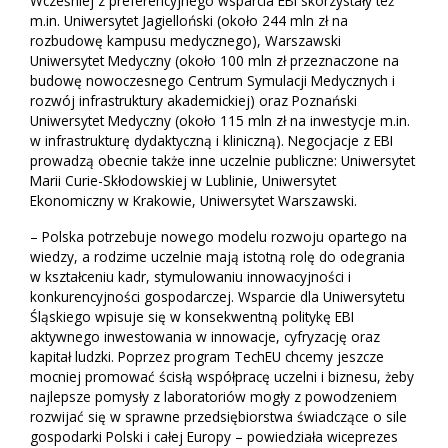
Wcześniej z preferencyjnego wsparcia EBI skorzystały też
m.in. Uniwersytet Jagielloński (około 244 mln zł na
rozbudowę kampusu medycznego), Warszawski
Uniwersytet Medyczny (około 100 mln zł przeznaczone na
budowę nowoczesnego Centrum Symulacji Medycznych i
rozwój infrastruktury akademickiej) oraz Poznański
Uniwersytet Medyczny (około 115 mln zł na inwestycje m.in.
w infrastrukturę dydaktyczną i kliniczną). Negocjacje z EBI
prowadzą obecnie także inne uczelnie publiczne: Uniwersytet
Marii Curie-Skłodowskiej w Lublinie, Uniwersytet
Ekonomiczny w Krakowie, Uniwersytet Warszawski.
– Polska potrzebuje nowego modelu rozwoju opartego na
wiedzy, a rodzime uczelnie mają istotną rolę do odegrania
w kształceniu kadr, stymulowaniu innowacyjności i
konkurencyjności gospodarczej. Wsparcie dla Uniwersytetu
Śląskiego wpisuje się w konsekwentną politykę EBI
aktywnego inwestowania w innowacje, cyfryzację oraz
kapitał ludzki. Poprzez program TechEU chcemy jeszcze
mocniej promować ścisłą współpracę uczelni i biznesu, żeby
najlepsze pomysły z laboratoriów mogły z powodzeniem
rozwijać się w sprawne przedsiębiorstwa świadczące o sile
gospodarki Polski i całej Europy – powiedziała wiceprezes