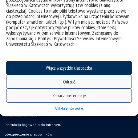
Śląskiego w Katowicach wykorzystują tzw. cookies (z ang.
ciasteczka). Cookies to małe pliki tekstowe wysyłane przez serwis
do przeglądarki internetowej użytkownika na urządzeniu końcowym
(komputer, smartfon, tablet, itp.). W tym miejscu możecie Państwo
podjąć decyzję dotyczącą typów plików cookies, które będą
wykorzystywane w tym serwisie internetowym. Zachęcamy do
zapoznania się z Polityką Prywatności Serwisów Internetowych
Uniwersytetu Śląskiego w Katowicach.
Włącz wszystkie ciasteczka
deklaracja dostępności
Odrzuć
mapa strony
Zobacz preferencje
oferty pracy
struktura uczelni
Polityka plików cookies
zgłaszanie naruszeń
instrukcja logowania do intranetu
ubezpieczenie pracowników