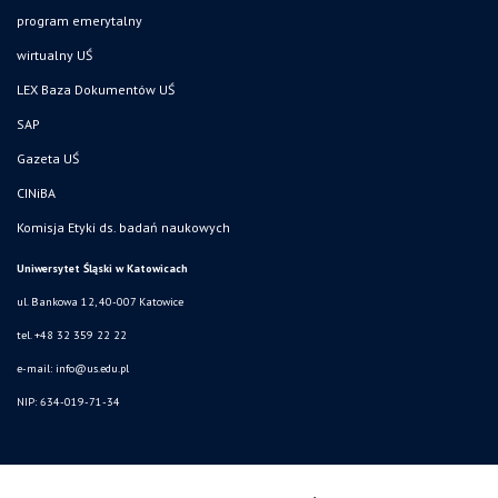
program emerytalny
wirtualny UŚ
LEX Baza Dokumentów UŚ
SAP
Gazeta UŚ
CINiBA
Komisja Etyki ds. badań naukowych
Uniwersytet Śląski w Katowicach
ul. Bankowa 12, 40-007 Katowice
tel. +48 32 359 22 22
e-mail: info@us.edu.pl
NIP: 634-019-71-34