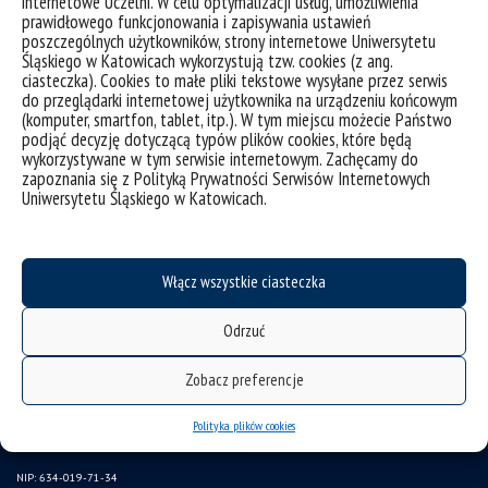
internetowe Uczelni. W celu optymalizacji usług, umożliwienia
zgłaszanie naruszeń
prawidłowego funkcjonowania i zapisywania ustawień
instrukcja logowania do intranetu
poszczególnych użytkowników, strony internetowe Uniwersytetu
Śląskiego w Katowicach wykorzystują tzw. cookies (z ang.
ubezpieczenie pracowników
ciasteczka). Cookies to małe pliki tekstowe wysyłane przez serwis
do przeglądarki internetowej użytkownika na urządzeniu końcowym
program emerytalny
(komputer, smartfon, tablet, itp.). W tym miejscu możecie Państwo
podjąć decyzję dotyczącą typów plików cookies, które będą
wirtualny UŚ
wykorzystywane w tym serwisie internetowym. Zachęcamy do
LEX Baza Dokumentów UŚ
zapoznania się z Polityką Prywatności Serwisów Internetowych
Uniwersytetu Śląskiego w Katowicach.
SAP
Gazeta UŚ
CINiBA
Włącz wszystkie ciasteczka
Komisja Etyki ds. badań naukowych
Odrzuć
Uniwersytet Śląski w Katowicach
Zobacz preferencje
ul. Bankowa 12, 40-007 Katowice
tel. +48 32 359 22 22
Polityka plików cookies
e-mail: info@us.edu.pl
NIP: 634-019-71-34