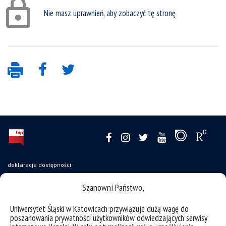
Nie masz uprawnień, aby zobaczyć tę stronę
deklaracja dostępności
mapa strony
Szanowni Państwo,
oferty pracy
Uniwersytet Śląski w Katowicach przywiązuje dużą wagę do
struktura uczelni
poszanowania prywatności użytkowników odwiedzających serwisy