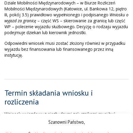
Dziale Mobilności Międzynarodowych – w Biurze Rozliczeń
Mobilności Międzynarodowych (Katowice, ul. Bankowa 12, piętro
III, pokój 3.5) prawidłowo wypełnionego i podpisanego
Wniosku o
wyjazd za granicę
– część WS – skierowanie za granicę lub część
WP – polecenie wyjazdu służbowego
.
Decyzję o rodzaju wyjazdu
podejmuje dziekan lub kierownik jednostki.
Odpowiedni wniosek musi zostać złożony również w przypadku
wyjazdu bez finansowania lub finansowanego przez inną
instytucję.
Termin składania wniosku i
rozliczenia
Wniosek wyjazdowy z niezbędnymi załącznikami musi być
złożony w Dziale Mobilności Międzynarodowych
najpóźniej na 2
Szanowni Państwo,
tygodnie przed wyjazdem
.