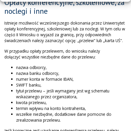
Opłaty konferencyjne, szkoleniowe, za
noclegi i inne
Istnieje możliwość wcześniejszego dokonania przez Uniwersytet
opłaty konferencyjnej, szkoleniowej lub za noclegi. W tym celu w
części II Wniosku o wyjazd za granicę, przy odpowiednich
świadczeniach należy zaznaczyć opcję: „przelew” lub „karta UŚ”.
W przypadku opłaty przelewem, do wniosku należy
dołączyć wszystkie niezbędne dane do przelewu:
nazwa odbiorcy,
nazwa banku odbiorcy,
numer konta w formacie IBAN,
SWIFT banku,
tytuł przelewu – jeśli wymagany jest wg schematu
wskazanego przez organizatora,
kwota przelewu,
termin wpływu na konto kontrahenta,
wszelkie niezbędne, dodatkowe dane pomocne do
zrealizowania przelewu.
Jeśli konieczne jest uzyskanie potwierdzenia przelewu, należy