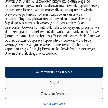
Uniwersytet Śląski w Katowicach przywiązuje dużą wagę do
Jeżeli w ramach świadczeń na
Wniosku o wyjazd za
poszanowania prywatności użytkowników odwiedzających serwisy
granicę
przyznana jest opłata konferencyjna, szkoleniowa lub za
internetowe Uczelni. W celu optymalizacji usług, umożliwienia
noclegi, płatna przelewem lub kartą UŚ, wniosek taki musi być
prawidłowego funkcjonowania i zapisywania ustawień
złożony w Dziale Mobilności Międzynarodowych, co
najmniej 3
poszczególnych użytkowników, strony internetowe Uniwersytetu
tygodnie przed terminem płatności
.
Śląskiego w Katowicach wykorzystują tzw. cookies (z ang.
ciasteczka). Cookies to małe pliki tekstowe wysyłane przez serwis
Każda osoba wyjeżdżająca w ramach
Wniosku o wyjazd za
do przeglądarki internetowej użytkownika na urządzeniu końcowym
granicę
– część WP – polecenie wyjazdu służbowego oraz
(komputer, smartfon, tablet, itp.). W tym miejscu możecie Państwo
podjąć decyzję dotyczącą typów plików cookies, które będą
niektóre na
Wniosku o wyjazd za granicę
– część WS –
wykorzystywane w tym serwisie internetowym. Zachęcamy do
skierowanie za granicę musi się rozliczyć z wyjazdu w Dziale
zapoznania się z Polityką Prywatności Serwisów Internetowych
Mobilności Międzynarodowych
do 14 dni od daty powrotu.
Uniwersytetu Śląskiego w Katowicach.
Rozliczeniu w Biurze Rozliczeń Mobilności
Międzynarodowych n
ie podlegają
wyjazdy w ramach
programów międzynarodowych (np. Erasmus+).
Włącz wszystkie ciasteczka
Odrzuć
Zobacz preferencje
Polityka plików cookies