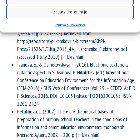
[in Ukrainian].
Gushchenko, V., & Potsulko, O. (2015). Electronic textbook as a
Zobacz preferencje
basic element of modern educational environment.
Innovative
technologies of formation of the personality of the future
Polityka plików cookies
specialist
(pp. 273-287). Retrieved from
http://repository.kpi.kharkov.ua/bitstream/KhPI-
Press/21626/1/Elita_2015_44_Hushchenko_Elektronnyi.pdf
(accessed 1 July 2019). [in Ukrainian].
Ivanova, E., & Osmolovskaya, I. (2016). Electronic textbooks:
didactic aspect. In S. Ivanova, E. Nikulchev (ed.) International
Conference on Education Environment for the Information Age
(EEIA-2016) / SHS Web of Conferences, Vol. 29. – CEDEX A: E D
P Sciences, 2016. DOI: 10.1051/shsconf/20162901055. ISSN
2261-2424.
Petukhova, L. (2007). There are theoretical bases of
preparation of primary school teachers in the conditions of
information and communication environment: monograph.
Kherson: Aylant, 2007. – 200 p. [in Ukrainian].