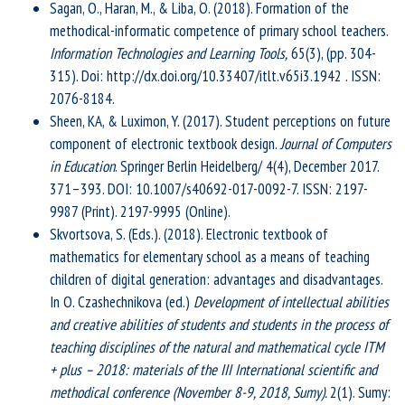
Sagan, O., Haran, M., & Liba, O. (2018). Formation of the
methodical-informatic competence of primary school teachers.
Information Technologies and Learning Tools,
65(3), (pp. 304-
315). Doi: http://dx.doi.org/10.33407/itlt.v65i3.1942 . ISSN:
2076-8184.
Sheen, KA, & Luximon, Y. (2017). Student perceptions on future
component of electronic textbook design.
Journal of Computers
in Education
. Springer Berlin Heidelberg/ 4(4), December 2017.
371–393. DOI: 10.1007/s40692-017-0092-7. ISSN: 2197-
9987 (Print). 2197-9995 (Online).
Skvortsova, S. (Eds.). (2018). Electronic textbook of
mathematics for elementary school as a means of teaching
children of digital generation: advantages and disadvantages.
In O. Czashechnikova (ed.)
Development of intellectual abilities
and creative abilities of students and students in the process of
teaching disciplines of the natural and mathematical cycle ITM
+ plus – 2018: materials of the III International scientific and
methodical conference (November 8-9, 2018, Sumy).
2(1). Sumy: