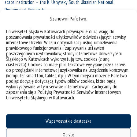
state institution – the K. Ushynsky South Ukrainian National
Pedagogical University.
Szanowni Państwo,
Keywords
: educational and methodological electronic textbook,
training of future primary school teachers, course “Methods of
Uniwersytet Śląski w Katowicach przywiązuje dużą wagę do
poszanowania prywatności użytkowników odwiedzających serwisy
teaching mathematics”, teaching mathematical word problem solving.
internetowe Uczelni. W celu optymalizacji usług, umożliwienia
prawidłowego funkcjonowania i zapisywania ustawień
REFERENCES
poszczególnych użytkowników, strony internetowe Uniwersytetu
Śląskiego w Katowicach wykorzystują tzw. cookies (z ang.
Androshchuk, I., & Androshchuk, I. (2017). Technology for
ciasteczka). Cookies to małe pliki tekstowe wysyłane przez serwis
do przeglądarki internetowej użytkownika na urządzeniu końcowym
development of textbook on handicraft methodology.
(komputer, smartfon, tablet, itp.). W tym miejscu możecie Państwo
Information Technologies and Learning Tools
. 61(5). 24-35. ISSN
podjąć decyzję dotyczącą typów plików cookies, które będą
2076-8184. [in Ukrainian].
wykorzystywane w tym serwisie internetowym. Zachęcamy do
zapoznania się z Polityką Prywatności Serwisów Internetowych
Draft order of the Ministry of Education and Science of Ukraine
Uniwersytetu Śląskiego w Katowicach.
for public discussion (2018). “On approval of the provisions on
the electronic textbook”. Retrieved from
https://mon.gov.ua/ua/news/mon-dlya-gromadskogo-
Włącz wszystkie ciasteczka
obgovorennya-proekt-nakazu-pro-zatverdzhennya-
polozhennya-pro-elektronnij-pidruchnik (accessed 1 July 2019).
Odrzuć