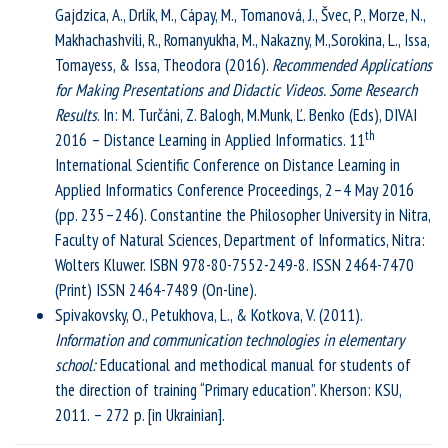
Gajdzica, A., Drlík, M., Cápay, M., Tomanová, J., Švec, P., Morze, N.,
Makhachashvili, R., Romanyukha, M., Nakazny, M.,Sorokina, L., Issa,
Tomayess, & Issa, Theodora (2016).
Recommended Applications
for Making
Presentations and Didactic Videos. Some Research
Results
. In: M. Turčáni, Z. Balogh, M.Munk, Ľ. Benko (Eds), DIVAI
th
2016 – Distance Learning in Applied Informatics. 11
International Scientific Conference on Distance Learning in
Applied Informatics Conference Proceedings, 2–4 May 2016
(pp. 235–246). Constantine the Philosopher University in Nitra,
Faculty of Natural Sciences, Department of Informatics, Nitra:
Wolters Kluwer. ISBN 978-80-7552-249-8. ISSN 2464-7470
(Print) ISSN 2464-7489 (On-line).
Spivakovsky, O., Petukhova, L., & Kotkova, V. (2011).
Information and communication technologies in elementary
school:
Educational and methodical manual for students of
the direction of training “Primary education”. Kherson: KSU,
2011. – 272 p. [in Ukrainian].