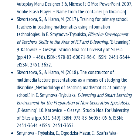
Autoplay Menu Designer 3.6, Microsoft Office PowerPoint 2007,
Adobe Flash Player. – Name from the container. [in Ukrainian].
Skvortsova, S., & Haran, M. (2017). Training for primary school
teachers in teaching mathematics using information
technologies. In E. Smyrnova-Trybulska,
Effective Development
of Teachers’ Skills in the Area of ICT and E-learning, “
E-learning”,
9. Katowice – Cieszyn: Studio Noa for University of Silesia
(рр.419 – 436). ISBN: 978-83-60071-96-0, ISSN: 2451-3644,
eISSN: 2451-3652.
Skvortsova, S., & Haran, M. (2018). The constructor of
multimedia lecture presentations as a means of studying the
discipline „Methodology of teaching mathematics at primary
school”. In E. Smyrnova-Trybulska,
E-learning and Smart Learning
Environment for the Preparation of New Generation Specialists.
„
E-learning”. 10. Katowice – Cieszyn: Studio Noa for University
of Silesia (pp. 531-549). ISBN: 978-83-66055-05-6, ISSN:
2451-3644, eISSN: 2451-3652.
Smyrnova–Trybulska, E., Ogrodzka-Mazur, E., Szafrańska-