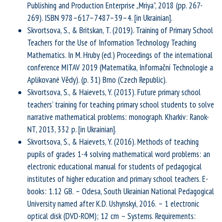
Publishing and Production Enterprise „Mriya”, 2018 (pp. 267-
269). ISBN 978–617–7487–39–4. [in Ukrainian].
Skvortsova, S., & Britskan, T. (2019). Training of Primary School
Teachers for the Use of Information Technology Teaching
Mathematics. In M. Hruby (ed.) Proceedings of the international
conference MITAV 2019 (Matematika, Informační Technologie a
Aplikované Vědy). (p. 31) Brno (Czech Republic).
Skvortsova, S., & Haievets, Y. (2013). Future primary school
teachers’ training for teaching primary school students to solve
narrative mathematical problems: monograph. Kharkiv: Ranok-
NT, 2013, 332 p. [in Ukrainian].
Skvortsova, S., & Haievets, Y. (2016). Methods of teaching
pupils of grades 1-4 solving mathematical word problems: an
electronic educational manual for students of pedagogical
institutes of higher education and primary school teachers. E-
books: 1.12 GB. – Odesa, South Ukrainian National Pedagogical
University named after K.D. Ushynskyi, 2016. – 1 electronic
optical disk (DVD-ROM); 12 cm – Systems. Requirements: