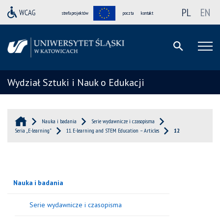
PL
EN
strefa projektów
poczta
kontakt
Wydział Sztuki i Nauk o Edukacji
Nauka i badania
Serie wydawnicze i czasopisma
Seria „E-learning”
11. E-learning and STEM Education – Articles
12
Nauka i badania
Serie wydawnicze i czasopisma