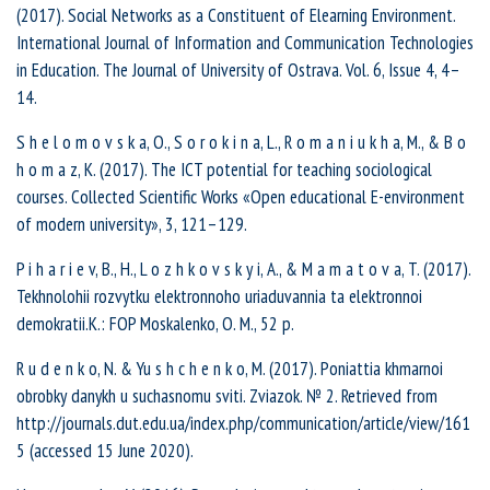
(2017). Social Networks as a Constituent of Elearning Environment.
International Journal of Information and Communication Technologies
in Education. The Journal of University of Ostrava. Vol. 6, Issue 4, 4–
14.
S h e l o m o v s k a, O., S o r o k i n a, L., R o m a n i u k h a, M., & B o
h o m a z, K. (2017). The ICT potential for teaching sociological
courses. Collected Scientific Works «Open educational E-environment
of modern university», 3, 121–129.
P i h a r i e v, B., H., L o z h k o v s k y i, A., & M a m a t o v a, T. (2017).
Tekhnolohii rozvytku elektronnoho uriaduvannia ta elektronnoi
demokratii.K.: FOP Moskalenko, O. M., 52 p.
R u d e n k o, N. & Yu s h c h e n k o, M. (2017). Poniattia khmarnoi
obrobky danykh u suchasnomu sviti. Zviazok. № 2. Retrieved from
http://journals.dut.edu.ua/index.php/communication/article/view/161
5 (accessed 15 June 2020).