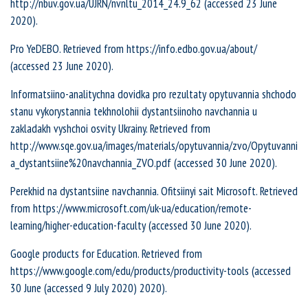
http://nbuv.gov.ua/UJRN/nvnltu_2014_24.9_62 (accessed 23 June
2020).
Pro YeDEBO. Retrieved from https://info.edbo.gov.ua/about/
(accessed 23 June 2020).
Informatsiino-analitychna dovidka pro rezultaty opytuvannia shchodo
stanu vykorystannia tekhnolohii dystantsiinoho navchannia u
zakladakh vyshchoi osvity Ukrainy. Retrieved from
http://www.sqe.gov.ua/images/materials/opytuvannia/zvo/Opytuvanni
a_dystantsiine%20navchannia_ZVO.pdf (accessed 30 June 2020).
Perekhid na dystantsiine navchannia. Ofitsiinyi sait Microsoft. Retrieved
from https://www.microsoft.com/uk-ua/education/remote-
learning/higher-education-faculty (accessed 30 June 2020).
Google products for Education. Retrieved from
https://www.google.com/edu/products/productivity-tools (accessed
30 June (accessed 9 July 2020) 2020).