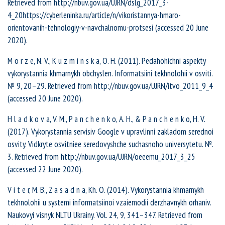
Retrieved from http://nbuv.gov.ua/UJRN/dslg_2017_3-
4_20https://cyberleninka.ru/article/n/vikoristannya-hmaro-
orientovanih-tehnologiy-v-navchalnomu-protsesi (accessed 20 June
2020).
M o r z e, N. V., K u z m i n s k a, O. H. (2011). Pedahohichni aspekty
vykorystannia khmarnykh obchyslen. Informatsiini tekhnolohii v osviti.
№ 9, 20–29. Retrieved from http://nbuv.gov.ua/UJRN/itvo_2011_9_4
(accessed 20 June 2020).
H l a d k o v a, V. M., P a n c h e n k o, A. H., & P a n c h e n k o, H. V.
(2017). Vykorystannia servisiv Google v upravlinni zakladom serednoi
osvity. Vidkryte osvitniee seredovyshche suchasnoho universytetu. №.
3. Retrieved from http://nbuv.gov.ua/UJRN/oeeemu_2017_3_25
(accessed 22 June 2020).
V i t e r, M. B., Z a s a d n a, Kh. O. (2014). Vykorystannia khmarnykh
tekhnolohii u systemi informatsiinoi vzaiemodii derzhavnykh orhaniv.
Naukovyi visnyk NLTU Ukrainy. Vol. 24, 9, 341–347. Retrieved from