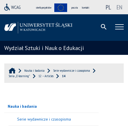
PL
EN
strefa projektów
poczta
kontakt
Wydział Sztuki i Nauk o Edukacji
Nauka i badania
Serie wydawnicze i czasopisma
Seria „E-learning”
12 – Articles
14
Nauka i badania
Serie wydawnicze i czasopisma