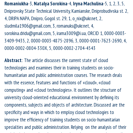
Romaniukha
-3,
Natalya Sorokina
-4,
Iryna Machulina
-5, 1, 2, 3, 5,
Dniprovsky State Technical University, Kamianske, Dniprobudivska st. 2,
4, DRIPA NAPA, Dnipro, Gogol st. 29, 1, o_nix@ukr.net, 2,
sludmila1906@gmail.com, 3, romanuks@ukr.net, 4,
sorokina.dridu@gmail.com, 5, irama3009@i.ua, ORCID 1, 0000-0003-
3409-9435, 2, 0000-0003-4875-2896, 3, 0000-0001-7623-2690, 4,
0000-0002-0804-330X, 5, 0000-0002-2704-4543
Abstract
: The article discusses the current state of cloud
technologies and examines their in training students on socio-
humanitarian and public administration courses. The research deals
with the essence, features and functions of «cloud», «cloud
computing» and «cloud technologies». It outlines the structure of
university cloud-oriented educational environment by defining its
components, subjects and objects of architecture. Discussed are the
specificity and ways in which to employ cloud technologies to
improve the efficiency of training students on socio-humanitarian
specialties and public administration. Relying on the analysis of their