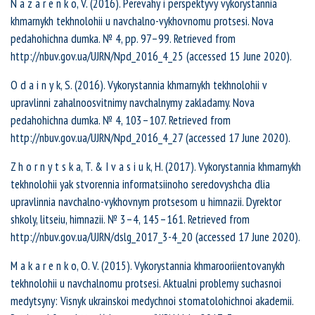
N a z a r e n k o, V. (2016). Perevahy i perspektyvy vykorystannia
khmarnykh tekhnolohii u navchalno-vykhovnomu protsesi. Nova
pedahohichna dumka. № 4, рр. 97–99. Retrieved from
http://nbuv.gov.ua/UJRN/Npd_2016_4_25 (accessed 15 June 2020).
O d a i n y k, S. (2016). Vykorystannia khmarnykh tekhnolohii v
upravlinni zahalnoosvitnimy navchalnymy zakladamy. Nova
pedahohichna dumka. № 4, 103–107. Retrieved from
http://nbuv.gov.ua/UJRN/Npd_2016_4_27 (accessed 17 June 2020).
Z h o r n y t s k a, T. & I v a s i u k, H. (2017). Vykorystannia khmarnykh
tekhnolohii yak stvorennia informatsiinoho seredovyshcha dlia
upravlinnia navchalno-vykhovnym protsesom u himnazii. Dyrektor
shkoly, litseiu, himnazii. № 3–4, 145–161. Retrieved from
http://nbuv.gov.ua/UJRN/dslg_2017_3-4_20 (accessed 17 June 2020).
M a k a r e n k o, O. V. (2015). Vykorystannia khmarooriientovanykh
tekhnolohii u navchalnomu protsesi. Aktualni problemy suchasnoi
medytsyny: Visnyk ukrainskoi medychnoi stomatolohichnoi akademii.