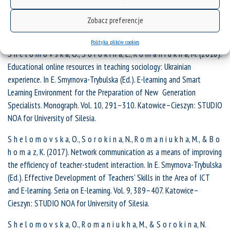
Retrieved from https://us.edu.pl/wydzial/wsne/wp-
content/uploads/sites/20/2020/01/E-learning-11.pdf (accessed 10
Zobacz preferencje
June 2020).
Polityka plików cookies
S h e l o m o v s k a, O., S o r o k i n a, L., R o m a n i u k h a, M. (2018).
Educational online resources in teaching sociology: Ukrainian
experience. In E. Smyrnova-Trybulska (Ed.). E-learning and Smart
Learning Environment for the Preparation of New Generation
Specialists. Monograph. Vol. 10, 291–310. Katowice–Cieszyn: STUDIO
NOA for University of Silesia.
S h e l o m o v s k a, O., S o r o k i n a, N., R o m a n i u k h a, M., & B o
h o m a z, K. (2017). Network communication as a means of improving
the efficiency of teacher-student interaction. In E. Smyrnova-Trybulska
(Ed.). Effective Development of Teachers’ Skills in the Area of ICT
and E-learning. Seria on E-learning. Vol. 9, 389–407. Katowice–
Cieszyn: STUDIO NOA for University of Silesia.
S h e l o m o v s k a, O., R o m a n i u k h a, M., & S o r o k i n a, N.