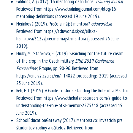
Gibbons, A. (2017). 16 mentoring definitions.
Training Journal
.
Retrieved from https://www.trainingjournal.com/blog/16-
mentoring-definitions (accessed 19 June 2019).
Herinková (2019). Prečo si nájsť mentora?
eduworld.sk
Retrieved from https://eduworld.sk/cd/eliska-
herinkova/3122/preco-si-najst-mentora (accessed 25 June
2019).
Hrubý, M., Staňková, E. (2019). Searching for the future cream
of the crop in the Czech military.
ERIE 2019 Conference
Proceedings
, Prague, pp. 90-96. Retrieved from
https://erie.v2.czu.cz/en/r-14822-proceedings-2019 (accessed
25 June 2019).
Reh, F. J. (2019). A Guide to Understanding the Role of a Mentor.
Retrieved from https://www.thebalancecareers.com/a-guide-to-
understanding-the-role-of-a-mentor-2275318 (accessed 19
June 2019).
SchoolEducationGateway (2017). Mentorstvo: investícia pre
študentov, rodiny a učiteľov. Retrieved from