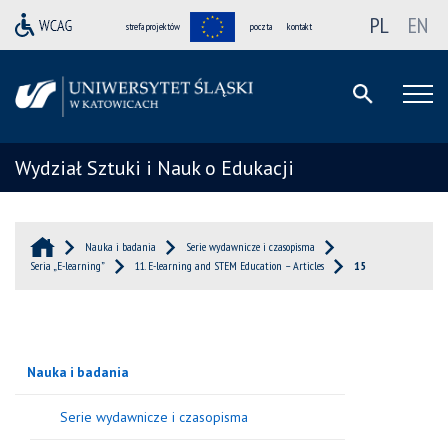
PL
EN
strefa projektów
poczta
kontakt
Wydział Sztuki i Nauk o Edukacji
Nauka i badania
Serie wydawnicze i czasopisma
Seria „E-learning”
11. E-learning and STEM Education – Articles
15
Nauka i badania
Serie wydawnicze i czasopisma