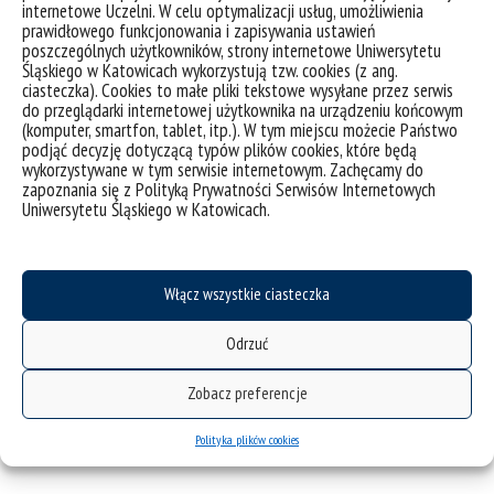
internetowe Uczelni. W celu optymalizacji usług, umożliwienia
prawidłowego funkcjonowania i zapisywania ustawień
41
poszczególnych użytkowników, strony internetowe Uniwersytetu
Śląskiego w Katowicach wykorzystują tzw. cookies (z ang.
ciasteczka). Cookies to małe pliki tekstowe wysyłane przez serwis
42
do przeglądarki internetowej użytkownika na urządzeniu końcowym
(komputer, smartfon, tablet, itp.). W tym miejscu możecie Państwo
Czasopismo "Edukacja Międzykulturowa"
podjąć decyzję dotyczącą typów plików cookies, które będą
wykorzystywane w tym serwisie internetowym. Zachęcamy do
zapoznania się z Polityką Prywatności Serwisów Internetowych
Postępowania doktorskie
Uniwersytetu Śląskiego w Katowicach.
Postępowania habilitacyjne
Serwisy poświęcone nauce
Włącz wszystkie ciasteczka
Projekty
Odrzuć
Zobacz preferencje
MENTORING AS A SIGNIFICANT TOOL IN EDUCATION AT A CZECH
Polityka plików cookies
UNIVERSITY