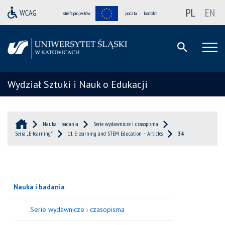
PL
EN
strefa projektów
poczta
kontakt
Wydział Sztuki i Nauk o Edukacji
Nauka i badania
Serie wydawnicze i czasopisma
Seria „E-learning”
11. E-learning and STEM Education – Articles
34
Nauka i badania
Serie wydawnicze i czasopisma