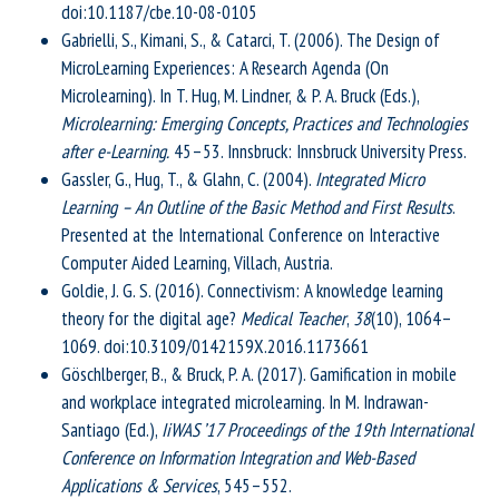
doi:10.1187/cbe.10-08-0105
Gabrielli, S., Kimani, S., & Catarci, T. (2006). The Design of
MicroLearning Experiences: A Research Agenda (On
Microlearning). In T. Hug, M. Lindner, & P. A. Bruck (Eds.),
Microlearning: Emerging Concepts, Practices and Technologies
after e-Learning.
45–53. Innsbruck: Innsbruck University Press.
Gassler, G., Hug, T., & Glahn, C. (2004).
Integrated Micro
Learning – An Outline of the Basic Method and First Results
.
Presented at the International Conference on Interactive
Computer Aided Learning, Villach, Austria.
Goldie, J. G. S. (2016). Connectivism: A knowledge learning
theory for the digital age?
Medical Teacher
,
38
(10), 1064–
1069. doi:10.3109/0142159X.2016.1173661
Göschlberger, B., & Bruck, P. A. (2017). Gamification in mobile
and workplace integrated microlearning. In M. Indrawan-
Santiago (Ed.),
IiWAS ’17 Proceedings of the 19th International
Conference on Information Integration and Web-Based
Applications & Services
, 545–552.