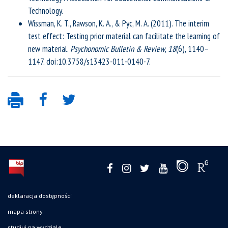
Technology.
Wissman, K. T., Rawson, K. A., & Pyc, M. A. (2011). The interim
test effect: Testing prior material can facilitate the learning of
new material.
Psychonomic Bulletin & Review
,
18
(6), 1140–
1147. doi:10.3758/s13423-011-0140-7.
deklaracja dostępności
mapa strony
studiuj na wydziale