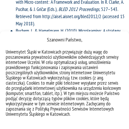
with Micro-content: A Framework and Evaluation. In R. Clarke, A.
Pucihar, & J. Gričar (Eds.),
BLED 2012 Proceedings
, 527–543.
Retrieved from http://aisel.aisnet.org/bled2012/2 (accessed 15
May 2018).
Buchem, I., & Hamelmann, H. (2010). Microlearning: A strategy
for ongoing professional development.
Elearning Papers
, (21),
Szanowni Państwo,
1–13.
Uniwersytet Śląski w Katowicach przywiązuje dużą wagę do
Cates, S., Barron, D., & Ruddiman, P. (2017). MobiLearn go:
poszanowania prywatności użytkowników odwiedzających serwisy
Mobile microlearning as an active, location-aware game. In M.
internetowe Uczelni. W celu optymalizacji usług, umożliwienia
Tscheligi (Ed.),
MobileHCI ’17 Proceedings of the 19th
prawidłowego funkcjonowania i zapisywania ustawień
poszczególnych użytkowników, strony internetowe Uniwersytetu
International Conference on Human-Computer Interaction with
Śląskiego w Katowicach wykorzystują tzw. cookies (z ang.
Mobile Devices and Services
, 1–7.
ciasteczka). Cookies to małe pliki tekstowe wysyłane przez serwis
do przeglądarki internetowej użytkownika na urządzeniu końcowym
doi:10.1145/3098279.3122146.
(komputer, smartfon, tablet, itp.). W tym miejscu możecie Państwo
Costa, C., Beham, G., Reinhardt, W., & Sillaots, M. (2008).
podjąć decyzję dotyczącą typów plików cookies, które będą
Microblogging In Technology Enhanced Learning: A Use-Case
wykorzystywane w tym serwisie internetowym. Zachęcamy do
zapoznania się z Polityką Prywatności Serwisów Internetowych
Inspection of PPE Summer School 2008. In R. Vuorikari, B.
Uniwersytetu Śląskiego w Katowicach.
Kieslinger, R. Klamma, & E. Duval (Eds.),
Proceedings of the 2nd
SIRTEL’08 Workshop on Social Information Retrieval for