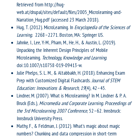
Retrieved from http://hug-
web.at/drupal/sites/default/files/2005_Microlearning-and-
Narration_Hug.pdf (accessed 23 March 2018).
Hug, T. (2012). MicroLearning. In
Encyclopedia of the Sciences of
Learning.
2268–2271. Boston, MA: Springer US.
Jahnke, I., Lee, Y.-M., Pham, M., He, H., & Austin, L. (2019).
Unpacking the Inherent Design Principles of Mobile
Microlearning.
Technology, Knowledge and Learning
.
doi:10.1007/s10758-019-09413-w.
Julie Phelps, S. L. M., & Altabbakh, H. (2018). Enhancing Exam
Prep with Customized Digital Flashcards.
Journal of STEM
Education: Innovations & Research
,
19
(4), 42–45.
Lindner, M. (2007). What is Microlearning? In M. Lindner & P. A.
Bruck (Eds.),
Micromedia and Corporate Learning. Proceedings of
the 3rd Microlearning 2007 Conference
, 52–62. Innsbruck:
Innsbruck University Press.
Mathy, F., & Feldman, J. (2012). What’s magic about magic
numbers? Chunking and data compression in short-term