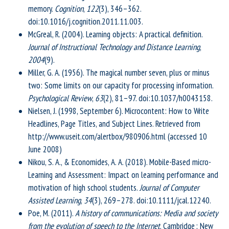
memory.
Cognition
,
122
(3), 346–362.
doi:10.1016/j.cognition.2011.11.003.
McGreal, R. (2004). Learning objects: A practical definition.
Journal of Instructional Technology and Distance Learning
,
2004
(9).
Miller, G. A. (1956). The magical number seven, plus or minus
two: Some limits on our capacity for processing information.
Psychological Review
,
63
(2), 81–97. doi:10.1037/h0043158.
Nielsen, J. (1998, September 6). Microcontent: How to Write
Headlines, Page Titles, and Subject Lines. Retrieved from
http://www.useit.com/alertbox/980906.html (accessed 10
June 2008)
Nikou, S. A., & Economides, A. A. (2018). Mobile-Based micro-
Learning and Assessment: Impact on learning performance and
motivation of high school students.
Journal of Computer
Assisted Learning
,
34
(3), 269–278. doi:10.1111/jcal.12240.
Poe, M. (2011).
A history of communications: Media and society
from the evolution of speech to the Internet
. Cambridge ; New