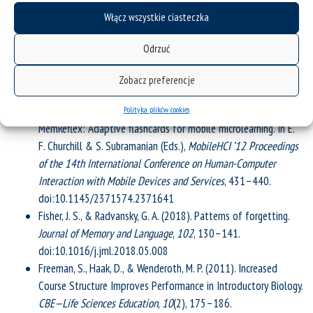
Technology Enhanced Learning
. Retrieved from http://ceur-
Włącz wszystkie ciasteczka
ws.org/Vol-382/paper3.pdf.
Ebner, M., Lienhardt, C., Rohs, M., & Meyer, I. (2010). Microblogs in
Odrzuć
Higher Education – A chance to facilitate informal and
process-oriented learning?
Computers & Education
,
55
(1), 92–
Zobacz preferencje
100. doi:10.1016/j.compedu.2009.12.006
Edge, D., Fitchett, S., Whitney, M., & Landay, J. (2012).
Polityka plików cookies
MemReflex: Adaptive flashcards for mobile microlearning. In E.
F. Churchill & S. Subramanian (Eds.),
MobileHCI ’12 Proceedings
of the 14th International Conference on Human-Computer
Interaction with Mobile Devices and Services
, 431–440.
doi:10.1145/2371574.2371641
Fisher, J. S., & Radvansky, G. A. (2018). Patterns of forgetting.
Journal of Memory and Language
,
102
, 130–141.
doi:10.1016/j.jml.2018.05.008
Freeman, S., Haak, D., & Wenderoth, M. P. (2011). Increased
Course Structure Improves Performance in Introductory Biology.
CBE—Life Sciences Education
,
10
(2), 175–186.