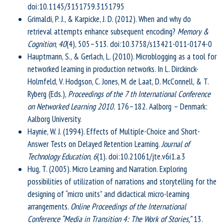
doi:10.1145/3151759.3151795
Grimaldi, P. J., & Karpicke, J. D. (2012). When and why do
retrieval attempts enhance subsequent encoding?
Memory &
Cognition
,
40
(4), 505–513. doi:10.3758/s13421-011-0174-0
Hauptmann, S., & Gerlach, L. (2010). Microblogging as a tool for
networked learning in production networks. In L. Dirckinck-
Holmfeld, V. Hodgson, C. Jones, M. de Laat, D. McConnell, & T.
Ryberg (Eds.),
Proceedings of the 7 th International Conference
on Networked Learning 2010.
176–182. Aalborg – Denmark:
Aalborg University.
Haynie, W. J. (1994). Effects of Multiple-Choice and Short-
Answer Tests on Delayed Retention Learning.
Journal of
Technology Education
,
6
(1). doi:10.21061/jte.v6i1.a.3
Hug, T. (2005). Micro Learning and Narration. Exploring
possibilities of utilization of narrations and storytelling for the
designing of “micro units” and didactical micro-learning
arrangements.
Online Proceedings of the International
Conference “Media in Transition 4: The Work of Stories,”
13.