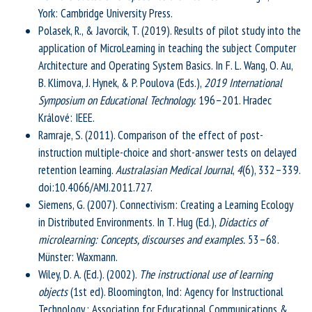
York: Cambridge University Press.
Polasek, R., & Javorcik, T. (2019). Results of pilot study into the
application of MicroLearning in teaching the subject Computer
Architecture and Operating System Basics. In F. L. Wang, O. Au,
B. Klimova, J. Hynek, & P. Poulova (Eds.),
2019 International
Symposium on Educational Technology.
196–201. Hradec
Králové: IEEE.
Ramraje, S. (2011). Comparison of the effect of post-
instruction multiple-choice and short-answer tests on delayed
retention learning.
Australasian Medical Journal
,
4
(6), 332–339.
doi:10.4066/AMJ.2011.727.
Siemens, G. (2007). Connectivism: Creating a Learning Ecology
in Distributed Environments. In T. Hug (Ed.),
Didactics of
microlearning: Concepts, discourses and examples.
53–68.
Münster: Waxmann.
Wiley, D. A. (Ed.). (2002).
The instructional use of learning
objects
(1st ed). Bloomington, Ind: Agency for Instructional
Technology : Association for Educational Communications &