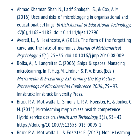
Ahmad Kharman Shah, N., Latif Shabgahi, S., & Cox, A. M.
(2016). Uses and risks of microblogging in organisational and
educational settings.
British Journal of Educational Technology
,
47
(6), 1168–1182. doi:10.1111/bjet.12296.
Averell, L., & Heathcote, A. (2011). The form of the forgetting
curve and the fate of memories.
Journal of Mathematical
Psychology
,
55
(1), 25–35. doi:10.1016/j.jmp.2010.08.009.
Bolka, A., & Langreiter, C. (2006). Snips & spaces: Managing
microlearning. In T. Hug, M. Lindner, & P. A. Bruck (Eds.)
Micromedia & E-Learning 2.0: Gaining the Big Picture.
Proceedings of Microlearning Conference 2006.
, 79–97.
Innsbruck: Innsbruck University Press.
Bruck, P. A., Motiwalla, L., Simons, L. P. A., Foerster, F., & Jonker, C.
M. (2015). Microlearning mApp raises health competence:
Hybrid service design.
Health and Technology
, 5(1), 35–43.
https://doi.org/10.1007/s12553-015-0095-1
Bruck, P. A., Motiwalla, L., & Foerster, F. (2012). Mobile Learning